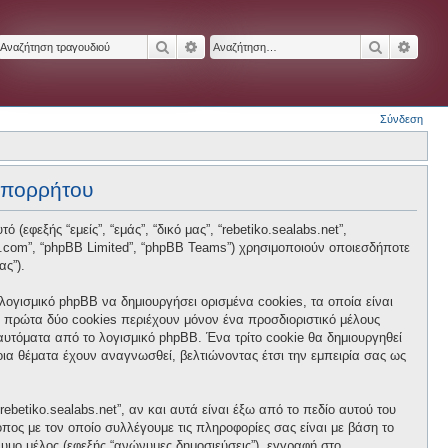
Αναζήτηση
Ειδική αναζήτηση
Αναζήτησ
Ειδικ
Σύνδεση
 απορρήτου
 (εφεξής “εμείς”, “εμάς”, “δικό μας”, “rebetiko.sealabs.net”,
hpbb.com”, “phpBB Limited”, “phpBB Teams”) χρησιμοποιούν οποιεσδήποτε
ας”).
 λογισμικό phpBB να δημιουργήσει ορισμένα cookies, τα οποία είναι
 πρώτα δύο cookies περιέχουν μόνον ένα προσδιοριστικό μέλους
 αυτόματα από το λογισμικό phpBB. Ένα τρίτο cookie θα δημιουργηθεί
ποια θέματα έχουν αναγνωσθεί, βελτιώνοντας έτσι την εμπειρία σας ως
betiko.sealabs.net”, αν και αυτά είναι έξω από το πεδίο αυτού του
πος με τον οποίο συλλέγουμε τις πληροφορίες σας είναι με βάση το
νυμο μέλος (εφεξής “ανώνυμες δημοσιεύσεις”), εγγραφή στο