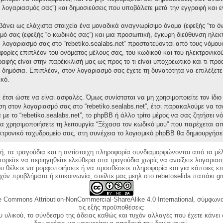
“ο λογαριασμός σας”) και δημοσιεύσεις που υποβάλετε μετά την εγγραφή και ε
άνει ως ελάχιστα στοιχεία ένα μοναδικά αναγνωρίσιμο όνομα (εφεξής “το ό
μό σας (εφεξής “ο κωδικός σας”) και μια προσωπική, έγκυρη διεύθυνση ηλεκτ
ν λογαριασμό σας στο “rebetiko.sealabs.net” προστατεύονται από τους νόμ
ορίες επιπλέον του ονόματος μέλους σας, του κωδικού και του ηλεκτρονικού
γραφής είναι στην παρέκκλισή μας ως προς το τι είναι υποχρεωτικό και τι πρ
ι δημόσια. Επιπλέον, στον λογαριασμό σας έχετε τη δυνατότητα να επιλέξετ
κό.
έτσι ώστε να είναι ασφαλές. Όμως συνίσταται να μη χρησιμοποιείτε τον ίδιο 
ση στον λογαριασμό σας στο “rebetiko.sealabs.net”, έτσι παρακαλούμε να τ
με το “rebetiko.sealabs.net”, το phpBB ή άλλο τρίτο μέρος να σας ζητήσει 
α χρησιμοποιήσετε τη λειτουργία “Ξέχασα τον κωδικό μου” που παρέχεται απ
κτρονικό ταχυδρομείο σας, στη συνέχεια το λογισμικό phpBB θα δημιουργήσε
κή, τα τραγούδια και η αντίστοιχη πληροφορία συνδιαμορφώνονται από τα μέλ
ορείτε να περιηγηθείτε ελεύθερα στα τραγούδια χωρίς να ανοίξετε λογαριασ
ου θέλετε να μορφοποιήσετε ή να προσθέσετε πληροφορία και για κάποιες επ
όν προβλήματα ή επικοινωνία, στείλτε μας μεηλ στο rebetoselida παπάκι g
e Commons Attribution-NonCommercial-ShareAlike 4.0 International, σύμφωνα 
τις εξής προϋποθέσεις:
ου υλικού, το σύνδεσμο της άδειας καθώς και τυχόν αλλαγές που έχετε κάνει