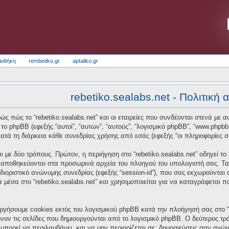
ιοθήκη
rembetiko.gr
aptaliko.gr
rebetiko.sealabs.net - Πολιτική
ς πώς το “rebetiko.sealabs.net” και οι εταιρείες που συνδέονται στενά με αυτό
και το phpBB (εφεξής “αυτοί”, “αυτών”, “αυτούς”, “λογισμικό phpBB”, “www.p
τά τη διάρκεια κάθε συνεδρίας χρήσης από εσάς (εφεξής “οι πληροφορίες σ
 με δύο τρόπους. Πρώτον, η περιήγηση στο “rebetiko.sealabs.net” οδηγεί το
α αποθηκεύονται στα προσωρινά αρχεία του πλοηγού του υπολογιστή σας. Τα
οσδιοριστικό ανώνυμης συνεδρίας (εφεξής “session-id”), που σας εκχωρούνται
α μέσα στο “rebetiko.sealabs.net” και χρησιμοποιείται για να καταγράφεται 
ργήσουμε cookies εκτός του λογισμικού phpBB κατά την πλοήγησή σας στο “re
νον τις σελίδες που δημιουργούνται από το λογισμικό phpBB. Ο δεύτερος τρό
μπορεί να περιλαμβάνει, και να μην περιορίζεται σε: δημοσιεύσεις σαν ανώ