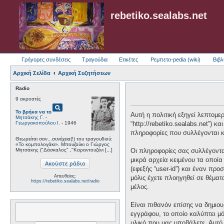
rebetiko.sealabs.net
Γρήγορες συνδέσεις
Τραγούδια
Ετικέτες
Ρεμπετο-pedia (wiki)
Βιβλ
Αρχική Σελίδα
Αρχική Συζητήσεων
Radio
9 ακροατές
pageview
Το βρήκα να το
Αυτή η πολιτική εξηγεί λεπτομερώ
Μητσάκης Γ.
-
Γεωργακοπούλου Ι.
- 1946
“http://rebetiko.sealabs.net”) 
πληροφορίες που συλλέγονται κα
Θεωρείται σαν...συνέχεια(!) του τραγουδιού:
«Το κομπολογάκι». Μπουζούκι ο Γιώργος
Μητσάκης ("Δάσκαλος" ,''Καραντουζένι [...]
Οι πληροφορίες σας συλλέγονται
μικρά αρχεία κειμένου τα οποί
(εφεξής “user-id”) και έναν πρ
Απευθείας:
μόλις έχετε πλοηγηθεί σε θέματ
https://rebetiko.sealabs.net/radio
μέλος.
Είναι πιθανόν επίσης να δημιου
εγγράφου, το οποίο καλύπτει μό
υλικό που μας υποβάλετε. Αυτό 