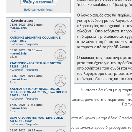
“rebetiko.sealabs.net” (εφεξής 
Βαθύτερες αναζητήσεις;
Ο λογαριασμός σας θα περιλαμβ
για τη σύνδεση με τον λογαριασ
Τελευταία θέματα
03.08.2026, 20:56
από:
πληροφορίες σας σχετικά με το
marco21nis
φιλοξενεί. Οποιεσδήποτε πληροφ
θέμα:
τη διάρκεια της διαδικασίας εγ
ΚΑΠΟΚΗΣ ΔΗΜΗΤΡΗΣ COLUMBIA E-
3665 - 1917
στον λογαριασμό σας εκτίθεντα
~
Μουσική - Τραγούδια
αυτόματα από το phpBB λογισμι
03.08.2026, 20:55
από:
marco21nis
θέμα:
Ο κωδικός σας κρυπτογραφείται 
μέσο που έχετε για την πρόσβα
ΣΤΑΣΙΝΟΠΟΥΛΟΣ ΣΩΤΗΡΗΣ VICTOR
73281 - 1921
οποιοσδήποτε που συνδέεται να 
~
Μουσική - Τραγούδια
τον λογαριασμό σας, μπορείτε ν
21.07.2026, 16:41
από:
το όνομα μέλους σας και το ηλε
marco21nis
θέμα:
ΧΑΤΖΗΑΠΟΣΤΟΛΟΥ ΝΙΚΟΣ- DAJOS
Η ιστοσελίδα είναι μη εμπορι
BELA - ODEON AA 79815_9 kai ODEON
Μπ
82022 - 1922
~
Μουσική - Τραγούδια
Η δημιουργία λογαριασμού απαιτείται μόνο για την περίπτωση π
Για τυχ
17.07.2026, 17:44
από:
marco21nis
θέμα:
Η χρήση του υλικού της σελίδας γίνεται σύμφωνα με την άδεια Creativ
ΒΕΜΠΟ ΣΟΦΙΑ HIS MASTER'S VOICE
AO 5071 - 1952
~
Μουσική - Τραγούδια
1. Να αναφέρετε τον αρχικό και τους μεταγενέστερους δημιουργούς τ
08.07.2026, 16:32
από: