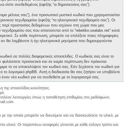
νώ είστε συνδεδεμένος (εφεξής “οι δημοσιεύσεις σας”).
νομα μέλους σας”), ένα προσωπικό μυστικό κωδικό που χρησιμοποιείται
ρονικού ταχυδρομείου (εφεξής “το ηλεκτρονικό ταχυδρομείο σας”). Οι
ους περί προστασίας δεδομένων που ισχύουν στη χώρα που μας
 ταχυδρομείου σας που απαιτούνται από το “rebetiko.sealabs.net” κατά
οαιρετικό. Σε κάθε περίπτωση, μπορείτε να επιλέξετε ποιες πληροφορίες
ε αν θα λαμβάνετε ή όχι ηλεκτρονικά μηνύματα που δημιουργούνται
κωδικό σε πολλές διαφορετικές ιστοσελίδες. Ο κωδικός σας είναι το
ον φυλάσσετε προσεκτικά και σε καμία περίπτωση δεν πρόκειται
νόμιμα το να αποκαλύψετε τον κωδικό σας. Εάν ξεχάσετε τον κωδικό για
ό το λογισμικό phpBB. Αυτή η διαδικασία θα σας ζητήσει να υποβάλετε
ι έναν νέο κωδικό για να συνδεθείτε με το λογαριασμό σας.
η της ιστοσελίδας-κοινότητας.
μό.
ιπλέον λειτουργίες όπως η τοποθέτηση επιθυμίας στο ραδιόφωνο.
mail.com
με την οποία μπορείτε να διανείμετε και να διασκευάσετε το υλικό, με
 στο υλικό. Οι παραπάνω αναφορές γίνονται με κάθε εύλογο τρόπο και