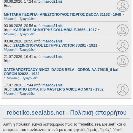
08.08.2026, 17:24
από:
marco21nis
θέμα:
ΜΗΤΤΑΚΗ ΓΕΩΡΓΙΑ- ΑΝΕΣΤΟΠΟΥΛΟΣ ΓΙΩΡΓΟΣ DECCA 31162 - 1948
~
Μουσική - Τραγούδια
03.08.2026, 20:56
από:
marco21nis
θέμα:
ΚΑΠΟΚΗΣ ΔΗΜΗΤΡΗΣ COLUMBIA E-3665 - 1917
~
Μουσική - Τραγούδια
03.08.2026, 20:55
από:
marco21nis
θέμα:
ΣΤΑΣΙΝΟΠΟΥΛΟΣ ΣΩΤΗΡΗΣ VICTOR 73281 - 1921
~
Μουσική - Τραγούδια
21.07.2026, 16:41
από:
marco21nis
θέμα:
ΧΑΤΖΗΑΠΟΣΤΟΛΟΥ ΝΙΚΟΣ- DAJOS BELA - ODEON AA 79815_9 kai
ODEON 82022 - 1922
~
Μουσική - Τραγούδια
17.07.2026, 17:44
από:
marco21nis
θέμα:
ΒΕΜΠΟ ΣΟΦΙΑ HIS MASTER'S VOICE AO 5071 - 1952
~
Μουσική - Τραγούδια
rebetiko.sealabs.net - Πολιτική απορρήτου
Αυτή η πολιτική εξηγεί λεπτομερώς πώς το “rebetiko.sealabs.net” και οι
εταιρείες που συνδέονται στενά με αυτό (εφεξής “εμείς”, “εμάς”, “δικό