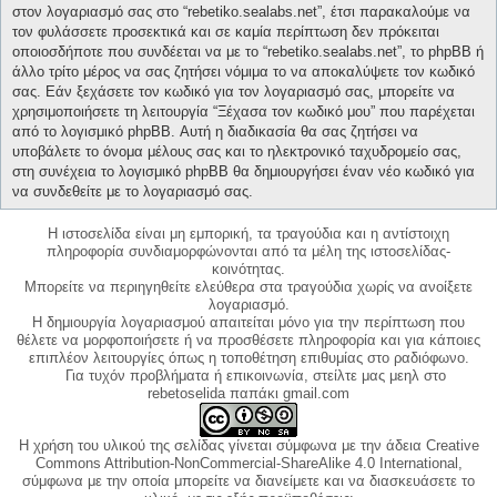
στον λογαριασμό σας στο “rebetiko.sealabs.net”, έτσι παρακαλούμε να
τον φυλάσσετε προσεκτικά και σε καμία περίπτωση δεν πρόκειται
οποιοσδήποτε που συνδέεται να με το “rebetiko.sealabs.net”, το phpBB ή
άλλο τρίτο μέρος να σας ζητήσει νόμιμα το να αποκαλύψετε τον κωδικό
σας. Εάν ξεχάσετε τον κωδικό για τον λογαριασμό σας, μπορείτε να
χρησιμοποιήσετε τη λειτουργία “Ξέχασα τον κωδικό μου” που παρέχεται
από το λογισμικό phpBB. Αυτή η διαδικασία θα σας ζητήσει να
υποβάλετε το όνομα μέλους σας και το ηλεκτρονικό ταχυδρομείο σας,
στη συνέχεια το λογισμικό phpBB θα δημιουργήσει έναν νέο κωδικό για
να συνδεθείτε με το λογαριασμό σας.
Η ιστοσελίδα είναι μη εμπορική, τα τραγούδια και η αντίστοιχη
πληροφορία συνδιαμορφώνονται από τα μέλη της ιστοσελίδας-
κοινότητας.
Μπορείτε να περιηγηθείτε ελεύθερα στα τραγούδια χωρίς να ανοίξετε
λογαριασμό.
Η δημιουργία λογαριασμού απαιτείται μόνο για την περίπτωση που
θέλετε να μορφοποιήσετε ή να προσθέσετε πληροφορία και για κάποιες
επιπλέον λειτουργίες όπως η τοποθέτηση επιθυμίας στο ραδιόφωνο.
Για τυχόν προβλήματα ή επικοινωνία, στείλτε μας μεηλ στο
rebetoselida παπάκι gmail.com
Η χρήση του υλικού της σελίδας γίνεται σύμφωνα με την άδεια Creative
Commons Attribution-NonCommercial-ShareAlike 4.0 International,
σύμφωνα με την οποία μπορείτε να διανείμετε και να διασκευάσετε το