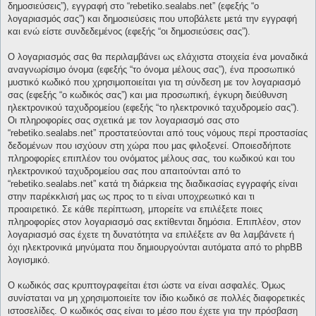
δημοσιεύσεις”), εγγραφή στο “rebetiko.sealabs.net” (εφεξής “ο
λογαριασμός σας”) και δημοσιεύσεις που υποβάλετε μετά την εγγραφή
και ενώ είστε συνδεδεμένος (εφεξής “οι δημοσιεύσεις σας”).
Ο λογαριασμός σας θα περιλαμβάνει ως ελάχιστα στοιχεία ένα μοναδικά
αναγνωρίσιμο όνομα (εφεξής “το όνομα μέλους σας”), ένα προσωπικό
μυστικό κωδικό που χρησιμοποιείται για τη σύνδεση με τον λογαριασμό
σας (εφεξής “ο κωδικός σας”) και μια προσωπική, έγκυρη διεύθυνση
ηλεκτρονικού ταχυδρομείου (εφεξής “το ηλεκτρονικό ταχυδρομείο σας”).
Οι πληροφορίες σας σχετικά με τον λογαριασμό σας στο
“rebetiko.sealabs.net” προστατεύονται από τους νόμους περί προστασίας
δεδομένων που ισχύουν στη χώρα που μας φιλοξενεί. Οποιεσδήποτε
πληροφορίες επιπλέον του ονόματος μέλους σας, του κωδικού και του
ηλεκτρονικού ταχυδρομείου σας που απαιτούνται από το
“rebetiko.sealabs.net” κατά τη διάρκεια της διαδικασίας εγγραφής είναι
στην παρέκκλισή μας ως προς το τι είναι υποχρεωτικό και τι
προαιρετικό. Σε κάθε περίπτωση, μπορείτε να επιλέξετε ποιες
πληροφορίες στον λογαριασμό σας εκτίθενται δημόσια. Επιπλέον, στον
λογαριασμό σας έχετε τη δυνατότητα να επιλέξετε αν θα λαμβάνετε ή
όχι ηλεκτρονικά μηνύματα που δημιουργούνται αυτόματα από το phpBB
λογισμικό.
Ο κωδικός σας κρυπτογραφείται έτσι ώστε να είναι ασφαλές. Όμως
συνίσταται να μη χρησιμοποιείτε τον ίδιο κωδικό σε πολλές διαφορετικές
ιστοσελίδες. Ο κωδικός σας είναι το μέσο που έχετε για την πρόσβαση