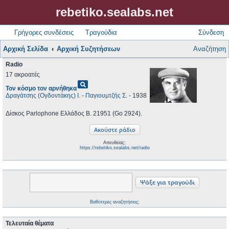
rebetiko.sealabs.net
Γρήγορες συνδέσεις
Τραγούδια
Σύνδεση
Αρχική Σελίδα
Αρχική Συζητήσεων
Αναζήτηση
Radio
17 ακροατές
pageview
Τον κόσμο τον αρνήθηκα
Δραγάτσης (Ογδοντάκης) Ι.
-
Παγιουμτζής Σ.
- 1938
Δίσκος Parlophone Ελλάδος B. 21951 (Go 2924).
Απευθείας:
https://rebetiko.sealabs.net/radio
Βαθύτερες αναζητήσεις;
Τελευταία θέματα