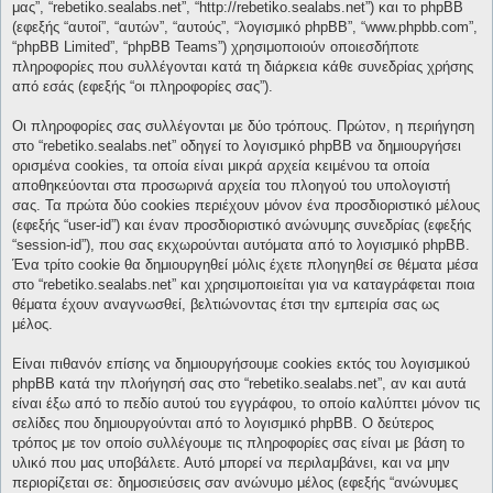
μας”, “rebetiko.sealabs.net”, “http://rebetiko.sealabs.net”) και το phpBB
(εφεξής “αυτοί”, “αυτών”, “αυτούς”, “λογισμικό phpBB”, “www.phpbb.com”,
“phpBB Limited”, “phpBB Teams”) χρησιμοποιούν οποιεσδήποτε
πληροφορίες που συλλέγονται κατά τη διάρκεια κάθε συνεδρίας χρήσης
από εσάς (εφεξής “οι πληροφορίες σας”).
Οι πληροφορίες σας συλλέγονται με δύο τρόπους. Πρώτον, η περιήγηση
στο “rebetiko.sealabs.net” οδηγεί το λογισμικό phpBB να δημιουργήσει
ορισμένα cookies, τα οποία είναι μικρά αρχεία κειμένου τα οποία
αποθηκεύονται στα προσωρινά αρχεία του πλοηγού του υπολογιστή
σας. Τα πρώτα δύο cookies περιέχουν μόνον ένα προσδιοριστικό μέλους
(εφεξής “user-id”) και έναν προσδιοριστικό ανώνυμης συνεδρίας (εφεξής
“session-id”), που σας εκχωρούνται αυτόματα από το λογισμικό phpBB.
Ένα τρίτο cookie θα δημιουργηθεί μόλις έχετε πλοηγηθεί σε θέματα μέσα
στο “rebetiko.sealabs.net” και χρησιμοποιείται για να καταγράφεται ποια
θέματα έχουν αναγνωσθεί, βελτιώνοντας έτσι την εμπειρία σας ως
μέλος.
Είναι πιθανόν επίσης να δημιουργήσουμε cookies εκτός του λογισμικού
phpBB κατά την πλοήγησή σας στο “rebetiko.sealabs.net”, αν και αυτά
είναι έξω από το πεδίο αυτού του εγγράφου, το οποίο καλύπτει μόνον τις
σελίδες που δημιουργούνται από το λογισμικό phpBB. Ο δεύτερος
τρόπος με τον οποίο συλλέγουμε τις πληροφορίες σας είναι με βάση το
υλικό που μας υποβάλετε. Αυτό μπορεί να περιλαμβάνει, και να μην
περιορίζεται σε: δημοσιεύσεις σαν ανώνυμο μέλος (εφεξής “ανώνυμες