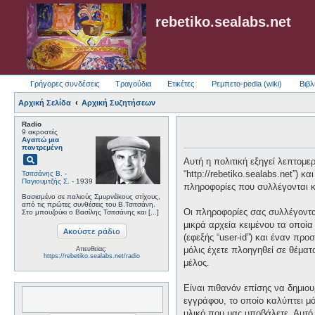
rebetiko.sealabs.net
Γρήγορες συνδέσεις
Τραγούδια
Ετικέτες
Ρεμπετο-pedia (wiki)
Βιβλ
Αρχική Σελίδα
Αρχική Συζητήσεων
Radio
9 ακροατές
Αγαπώ μια
παντρεμένη
pageview
Αυτή η πολιτική εξηγεί λεπτομερώ
“http://rebetiko.sealabs.net”) 
Τσιτσάνης Β.
-
Παγιουμτζής Σ.
- 1939
πληροφορίες που συλλέγονται κα
Βασισμένο σε παλιούς Σμυρνέϊκους στίχους,
από τις πρώτες συνθέσεις του Β.Τσιτσάνη.
Οι πληροφορίες σας συλλέγονται
Στο μπουζούκι ο Βασίλης Τσιτσάνης και [...]
μικρά αρχεία κειμένου τα οποί
(εφεξής “user-id”) και έναν πρ
μόλις έχετε πλοηγηθεί σε θέματ
Απευθείας:
https://rebetiko.sealabs.net/radio
μέλος.
Είναι πιθανόν επίσης να δημιου
εγγράφου, το οποίο καλύπτει μό
υλικό που μας υποβάλετε. Αυτό 