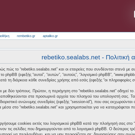
ιοθήκη
rembetiko.gr
aptaliko.gr
rebetiko.sealabs.net - Πολιτική
ς πώς το “rebetiko.sealabs.net” και οι εταιρείες που συνδέονται στενά με αυτό
και το phpBB (εφεξής “αυτοί”, “αυτών”, “αυτούς”, “λογισμικό phpBB”, “www.p
τά τη διάρκεια κάθε συνεδρίας χρήσης από εσάς (εφεξής “οι πληροφορίες σ
 με δύο τρόπους. Πρώτον, η περιήγηση στο “rebetiko.sealabs.net” οδηγεί το
α αποθηκεύονται στα προσωρινά αρχεία του πλοηγού του υπολογιστή σας. Τα
οσδιοριστικό ανώνυμης συνεδρίας (εφεξής “session-id”), που σας εκχωρούνται
α μέσα στο “rebetiko.sealabs.net” και χρησιμοποιείται για να καταγράφεται 
ργήσουμε cookies εκτός του λογισμικού phpBB κατά την πλοήγησή σας στο “re
νον τις σελίδες που δημιουργούνται από το λογισμικό phpBB. Ο δεύτερος τρό
μπορεί να περιλαμβάνει, και να μην περιορίζεται σε: δημοσιεύσεις σαν ανώ