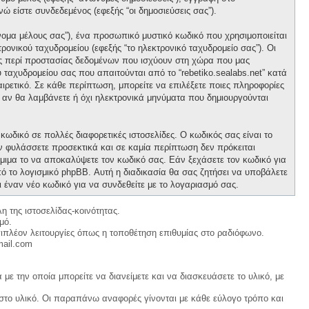
νώ είστε συνδεδεμένος (εφεξής “οι δημοσιεύσεις σας”).
νομα μέλους σας”), ένα προσωπικό μυστικό κωδικό που χρησιμοποιείται
ρονικού ταχυδρομείου (εφεξής “το ηλεκτρονικό ταχυδρομείο σας”). Οι
ους περί προστασίας δεδομένων που ισχύουν στη χώρα που μας
 ταχυδρομείου σας που απαιτούνται από το “rebetiko.sealabs.net” κατά
οαιρετικό. Σε κάθε περίπτωση, μπορείτε να επιλέξετε ποιες πληροφορίες
ε αν θα λαμβάνετε ή όχι ηλεκτρονικά μηνύματα που δημιουργούνται
κωδικό σε πολλές διαφορετικές ιστοσελίδες. Ο κωδικός σας είναι το
ον φυλάσσετε προσεκτικά και σε καμία περίπτωση δεν πρόκειται
νόμιμα το να αποκαλύψετε τον κωδικό σας. Εάν ξεχάσετε τον κωδικό για
ό το λογισμικό phpBB. Αυτή η διαδικασία θα σας ζητήσει να υποβάλετε
ι έναν νέο κωδικό για να συνδεθείτε με το λογαριασμό σας.
η της ιστοσελίδας-κοινότητας.
μό.
ιπλέον λειτουργίες όπως η τοποθέτηση επιθυμίας στο ραδιόφωνο.
mail.com
με την οποία μπορείτε να διανείμετε και να διασκευάσετε το υλικό, με
 στο υλικό. Οι παραπάνω αναφορές γίνονται με κάθε εύλογο τρόπο και