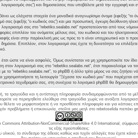
“ο λογαριασμός σας”) και δημοσιεύσεις που υποβάλετε μετά την εγγραφή και ε
άνει ως ελάχιστα στοιχεία ένα μοναδικά αναγνωρίσιμο όνομα (εφεξής “το ό
μό σας (εφεξής “ο κωδικός σας”) και μια προσωπική, έγκυρη διεύθυνση ηλεκτ
ν λογαριασμό σας στο “rebetiko.sealabs.net” προστατεύονται από τους νόμ
ορίες επιπλέον του ονόματος μέλους σας, του κωδικού και του ηλεκτρονικού
γραφής είναι στην παρέκκλισή μας ως προς το τι είναι υποχρεωτικό και τι πρ
ι δημόσια. Επιπλέον, στον λογαριασμό σας έχετε τη δυνατότητα να επιλέξετ
κό.
έτσι ώστε να είναι ασφαλές. Όμως συνίσταται να μη χρησιμοποιείτε τον ίδιο 
ση στον λογαριασμό σας στο “rebetiko.sealabs.net”, έτσι παρακαλούμε να τ
με το “rebetiko.sealabs.net”, το phpBB ή άλλο τρίτο μέρος να σας ζητήσει 
α χρησιμοποιήσετε τη λειτουργία “Ξέχασα τον κωδικό μου” που παρέχεται απ
κτρονικό ταχυδρομείο σας, στη συνέχεια το λογισμικό phpBB θα δημιουργήσε
κή, τα τραγούδια και η αντίστοιχη πληροφορία συνδιαμορφώνονται από τα μέλ
ορείτε να περιηγηθείτε ελεύθερα στα τραγούδια χωρίς να ανοίξετε λογαριασ
ου θέλετε να μορφοποιήσετε ή να προσθέσετε πληροφορία και για κάποιες επ
όν προβλήματα ή επικοινωνία, στείλτε μας μεηλ στο rebetoselida παπάκι g
e Commons Attribution-NonCommercial-ShareAlike 4.0 International, σύμφωνα 
τις εξής προϋποθέσεις:
ου υλικού, το σύνδεσμο της άδειας καθώς και τυχόν αλλαγές που έχετε κάνει