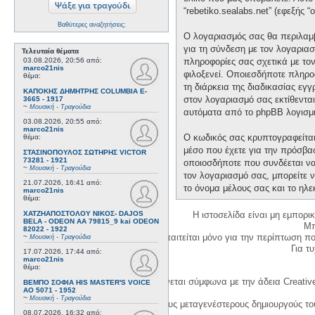
“rebetiko.sealabs.net” (εφεξής 
Βαθύτερες αναζητήσεις;
Ο λογαριασμός σας θα περιλαμβ
για τη σύνδεση με τον λογαριασ
Τελευταία θέματα
03.08.2026, 20:56
από:
πληροφορίες σας σχετικά με το
marco21nis
φιλοξενεί. Οποιεσδήποτε πληροφ
θέμα:
τη διάρκεια της διαδικασίας εγ
ΚΑΠΟΚΗΣ ΔΗΜΗΤΡΗΣ COLUMBIA E-
στον λογαριασμό σας εκτίθεντα
3665 - 1917
~
Μουσική - Τραγούδια
αυτόματα από το phpBB λογισμι
03.08.2026, 20:55
από:
marco21nis
Ο κωδικός σας κρυπτογραφείται 
θέμα:
μέσο που έχετε για την πρόσβα
ΣΤΑΣΙΝΟΠΟΥΛΟΣ ΣΩΤΗΡΗΣ VICTOR
73281 - 1921
οποιοσδήποτε που συνδέεται να 
~
Μουσική - Τραγούδια
τον λογαριασμό σας, μπορείτε ν
21.07.2026, 16:41
από:
το όνομα μέλους σας και το ηλε
marco21nis
θέμα:
ΧΑΤΖΗΑΠΟΣΤΟΛΟΥ ΝΙΚΟΣ- DAJOS
Η ιστοσελίδα είναι μη εμπορι
BELA - ODEON AA 79815_9 kai ODEON
Μπ
82022 - 1922
Η δημιουργία λογαριασμού απαιτείται μόνο για την περίπτωση π
~
Μουσική - Τραγούδια
Για τυχ
17.07.2026, 17:44
από:
marco21nis
θέμα:
Η χρήση του υλικού της σελίδας γίνεται σύμφωνα με την άδεια Creativ
ΒΕΜΠΟ ΣΟΦΙΑ HIS MASTER'S VOICE
AO 5071 - 1952
~
Μουσική - Τραγούδια
1. Να αναφέρετε τον αρχικό και τους μεταγενέστερους δημιουργούς τ
08.07.2026, 16:32
από: