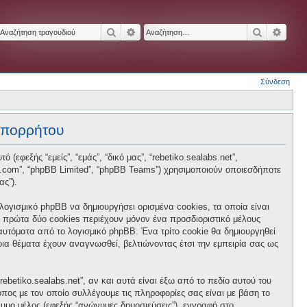
Αναζήτηση
Ειδική αναζήτηση
Αναζήτησ
Ειδικ
Σύνδεση
 απορρήτου
 (εφεξής “εμείς”, “εμάς”, “δικό μας”, “rebetiko.sealabs.net”,
hpbb.com”, “phpBB Limited”, “phpBB Teams”) χρησιμοποιούν οποιεσδήποτε
ας”).
 λογισμικό phpBB να δημιουργήσει ορισμένα cookies, τα οποία είναι
 πρώτα δύο cookies περιέχουν μόνον ένα προσδιοριστικό μέλους
 αυτόματα από το λογισμικό phpBB. Ένα τρίτο cookie θα δημιουργηθεί
ποια θέματα έχουν αναγνωσθεί, βελτιώνοντας έτσι την εμπειρία σας ως
betiko.sealabs.net”, αν και αυτά είναι έξω από το πεδίο αυτού του
πος με τον οποίο συλλέγουμε τις πληροφορίες σας είναι με βάση το
νυμο μέλος (εφεξής “ανώνυμες δημοσιεύσεις”), εγγραφή στο