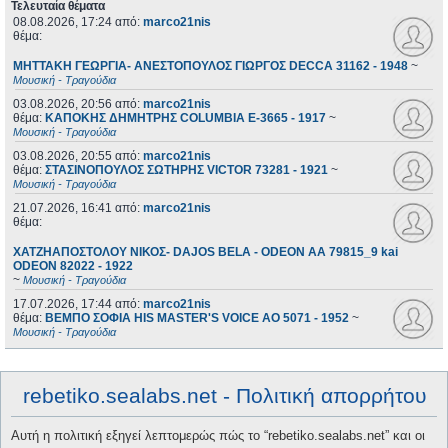
Τελευταία θέματα
08.08.2026, 17:24
από:
marco21nis
θέμα:
ΜΗΤΤΑΚΗ ΓΕΩΡΓΙΑ- ΑΝΕΣΤΟΠΟΥΛΟΣ ΓΙΩΡΓΟΣ DECCA 31162 - 1948
~
Μουσική - Τραγούδια
03.08.2026, 20:56
από:
marco21nis
θέμα:
ΚΑΠΟΚΗΣ ΔΗΜΗΤΡΗΣ COLUMBIA E-3665 - 1917
~
Μουσική - Τραγούδια
03.08.2026, 20:55
από:
marco21nis
θέμα:
ΣΤΑΣΙΝΟΠΟΥΛΟΣ ΣΩΤΗΡΗΣ VICTOR 73281 - 1921
~
Μουσική - Τραγούδια
21.07.2026, 16:41
από:
marco21nis
θέμα:
ΧΑΤΖΗΑΠΟΣΤΟΛΟΥ ΝΙΚΟΣ- DAJOS BELA - ODEON AA 79815_9 kai
ODEON 82022 - 1922
~
Μουσική - Τραγούδια
17.07.2026, 17:44
από:
marco21nis
θέμα:
ΒΕΜΠΟ ΣΟΦΙΑ HIS MASTER'S VOICE AO 5071 - 1952
~
Μουσική - Τραγούδια
rebetiko.sealabs.net - Πολιτική απορρήτου
Αυτή η πολιτική εξηγεί λεπτομερώς πώς το “rebetiko.sealabs.net” και οι