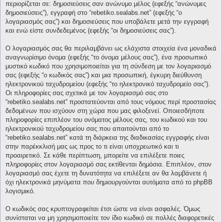
περιορίζεται σε: δημοσιεύσεις σαν ανώνυμο μέλος (εφεξής “ανώνυμες
δημοσιεύσεις”), εγγραφή στο “rebetiko.sealabs.net” (εφεξής “ο
λογαριασμός σας”) και δημοσιεύσεις που υποβάλετε μετά την εγγραφή
και ενώ είστε συνδεδεμένος (εφεξής “οι δημοσιεύσεις σας”).
Ο λογαριασμός σας θα περιλαμβάνει ως ελάχιστα στοιχεία ένα μοναδικά
αναγνωρίσιμο όνομα (εφεξής “το όνομα μέλους σας”), ένα προσωπικό
μυστικό κωδικό που χρησιμοποιείται για τη σύνδεση με τον λογαριασμό
σας (εφεξής “ο κωδικός σας”) και μια προσωπική, έγκυρη διεύθυνση
ηλεκτρονικού ταχυδρομείου (εφεξής “το ηλεκτρονικό ταχυδρομείο σας”).
Οι πληροφορίες σας σχετικά με τον λογαριασμό σας στο
“rebetiko.sealabs.net” προστατεύονται από τους νόμους περί προστασίας
δεδομένων που ισχύουν στη χώρα που μας φιλοξενεί. Οποιεσδήποτε
πληροφορίες επιπλέον του ονόματος μέλους σας, του κωδικού και του
ηλεκτρονικού ταχυδρομείου σας που απαιτούνται από το
“rebetiko.sealabs.net” κατά τη διάρκεια της διαδικασίας εγγραφής είναι
στην παρέκκλισή μας ως προς το τι είναι υποχρεωτικό και τι
προαιρετικό. Σε κάθε περίπτωση, μπορείτε να επιλέξετε ποιες
πληροφορίες στον λογαριασμό σας εκτίθενται δημόσια. Επιπλέον, στον
λογαριασμό σας έχετε τη δυνατότητα να επιλέξετε αν θα λαμβάνετε ή
όχι ηλεκτρονικά μηνύματα που δημιουργούνται αυτόματα από το phpBB
λογισμικό.
Ο κωδικός σας κρυπτογραφείται έτσι ώστε να είναι ασφαλές. Όμως
συνίσταται να μη χρησιμοποιείτε τον ίδιο κωδικό σε πολλές διαφορετικές