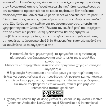
ιστοσελίδες. Ο κωδικός σας είναι το μέσο που έχετε για την πρόσβαση
στον λογαριασμό σας στο “rebetiko.sealabs.net”, έτσι παρακαλούμε να
τον φυλάσσετε προσεκτικά και σε καμία περίπτωση δεν πρόκειται
οποιοσδήποτε που συνδέεται να με το “rebetiko.sealabs.net”, το phpBB ή
άλλο τρίτο μέρος να σας ζητήσει νόμιμα το να αποκαλύψετε τον κωδικό
σας. Εάν ξεχάσετε τον κωδικό για τον λογαριασμό σας, μπορείτε να
χρησιμοποιήσετε τη λειτουργία “Ξέχασα τον κωδικό μου” που παρέχεται
από το λογισμικό phpBB. Αυτή η διαδικασία θα σας ζητήσει να
υποβάλετε το όνομα μέλους σας και το ηλεκτρονικό ταχυδρομείο σας,
στη συνέχεια το λογισμικό phpBB θα δημιουργήσει έναν νέο κωδικό για
να συνδεθείτε με το λογαριασμό σας.
Η ιστοσελίδα είναι μη εμπορική, τα τραγούδια και η αντίστοιχη
πληροφορία συνδιαμορφώνονται από τα μέλη της ιστοσελίδας-
κοινότητας.
Μπορείτε να περιηγηθείτε ελεύθερα στα τραγούδια χωρίς να ανοίξετε
λογαριασμό.
Η δημιουργία λογαριασμού απαιτείται μόνο για την περίπτωση που
θέλετε να μορφοποιήσετε ή να προσθέσετε πληροφορία και για κάποιες
επιπλέον λειτουργίες όπως η τοποθέτηση επιθυμίας στο ραδιόφωνο.
Για τυχόν προβλήματα ή επικοινωνία, στείλτε μας μεηλ στο
rebetoselida παπάκι gmail.com
Η χρήση του υλικού της σελίδας γίνεται σύμφωνα με την άδεια Creative
Commons Attribution-NonCommercial-ShareAlike 4.0 International,