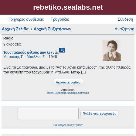
rebetiko.sealabs.net
Γρήγορες συνδέσεις
Τραγούδια
Σύνδεση
Αρχική Σελίδα
Αρχική Συζητήσεων
Αναζήτηση
Radio
9 ακροατές
pageview
Τους παλιούς φίλους μην ξεχνάς
Μητσάκης Γ.
-
Μπέλλου Σ.
- 1948
Είναι το 1ο τραγούδι, μαζί με το "Άσ' τα λόγια κατά μέρος" , της άλλης πλευράς,
του συνθέτη που τραγουδάει η Μπέλλου. Μπ� [...]
Απευθείας:
https://rebetiko.sealabs.net/radio
Βαθύτερες αναζητήσεις;