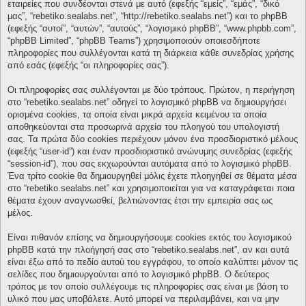
εταιρείες που συνδέονται στενά με αυτό (εφεξής “εμείς”, “εμάς”, “δικό
μας”, “rebetiko.sealabs.net”, “http://rebetiko.sealabs.net”) και το phpBB
(εφεξής “αυτοί”, “αυτών”, “αυτούς”, “λογισμικό phpBB”, “www.phpbb.com”,
“phpBB Limited”, “phpBB Teams”) χρησιμοποιούν οποιεσδήποτε
πληροφορίες που συλλέγονται κατά τη διάρκεια κάθε συνεδρίας χρήσης
από εσάς (εφεξής “οι πληροφορίες σας”).
Οι πληροφορίες σας συλλέγονται με δύο τρόπους. Πρώτον, η περιήγηση
στο “rebetiko.sealabs.net” οδηγεί το λογισμικό phpBB να δημιουργήσει
ορισμένα cookies, τα οποία είναι μικρά αρχεία κειμένου τα οποία
αποθηκεύονται στα προσωρινά αρχεία του πλοηγού του υπολογιστή
σας. Τα πρώτα δύο cookies περιέχουν μόνον ένα προσδιοριστικό μέλους
(εφεξής “user-id”) και έναν προσδιοριστικό ανώνυμης συνεδρίας (εφεξής
“session-id”), που σας εκχωρούνται αυτόματα από το λογισμικό phpBB.
Ένα τρίτο cookie θα δημιουργηθεί μόλις έχετε πλοηγηθεί σε θέματα μέσα
στο “rebetiko.sealabs.net” και χρησιμοποιείται για να καταγράφεται ποια
θέματα έχουν αναγνωσθεί, βελτιώνοντας έτσι την εμπειρία σας ως
μέλος.
Είναι πιθανόν επίσης να δημιουργήσουμε cookies εκτός του λογισμικού
phpBB κατά την πλοήγησή σας στο “rebetiko.sealabs.net”, αν και αυτά
είναι έξω από το πεδίο αυτού του εγγράφου, το οποίο καλύπτει μόνον τις
σελίδες που δημιουργούνται από το λογισμικό phpBB. Ο δεύτερος
τρόπος με τον οποίο συλλέγουμε τις πληροφορίες σας είναι με βάση το
υλικό που μας υποβάλετε. Αυτό μπορεί να περιλαμβάνει, και να μην