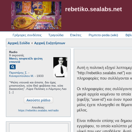
rebetiko.sealabs.net
Γρήγορες συνδέσεις
Τραγούδια
Ετικέτες
Ρεμπετο-pedia (wiki)
Βιβλ
Αρχική Σελίδα
Αρχική Συζητήσεων
Radio
9 ακροατές
Μανές τσιφτετέλι ψεύτη
ντουνιά
pageview
Αυτή η πολιτική εξηγεί λεπτομερώ
“http://rebetiko.sealabs.net”) 
Περιστέρης Σ.
-
Καναροπούλου Μ.
- 1933
πληροφορίες που συλλέγονται κα
"Ψεύτη ντουνιά και άπιστε, δεν έχεις
μπιστοσύνη, ούτε Θεό φοβάσαι πια, ούτε
Οι πληροφορίες σας συλλέγονται
δικαιοσύνη". Λύρα Πολίτικη ο Λάμπρος Λεο
[...]
μικρά αρχεία κειμένου τα οποί
(εφεξής “user-id”) και έναν πρ
μόλις έχετε πλοηγηθεί σε θέματ
Απευθείας:
μέλος.
https://rebetiko.sealabs.net/radio
Είναι πιθανόν επίσης να δημιου
εγγράφου, το οποίο καλύπτει μό
υλικό που μας υποβάλετε. Αυτό 