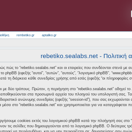
ιοθήκη
rembetiko.gr
aptaliko.gr
rebetiko.sealabs.net - Πολιτική
ς πώς το “rebetiko.sealabs.net” και οι εταιρείες που συνδέονται στενά με αυτό
και το phpBB (εφεξής “αυτοί”, “αυτών”, “αυτούς”, “λογισμικό phpBB”, “www.p
τά τη διάρκεια κάθε συνεδρίας χρήσης από εσάς (εφεξής “οι πληροφορίες σ
 με δύο τρόπους. Πρώτον, η περιήγηση στο “rebetiko.sealabs.net” οδηγεί το
α αποθηκεύονται στα προσωρινά αρχεία του πλοηγού του υπολογιστή σας. Τα
οσδιοριστικό ανώνυμης συνεδρίας (εφεξής “session-id”), που σας εκχωρούνται
α μέσα στο “rebetiko.sealabs.net” και χρησιμοποιείται για να καταγράφεται 
ργήσουμε cookies εκτός του λογισμικού phpBB κατά την πλοήγησή σας στο “re
νον τις σελίδες που δημιουργούνται από το λογισμικό phpBB. Ο δεύτερος τρό
μπορεί να περιλαμβάνει, και να μην περιορίζεται σε: δημοσιεύσεις σαν ανώ