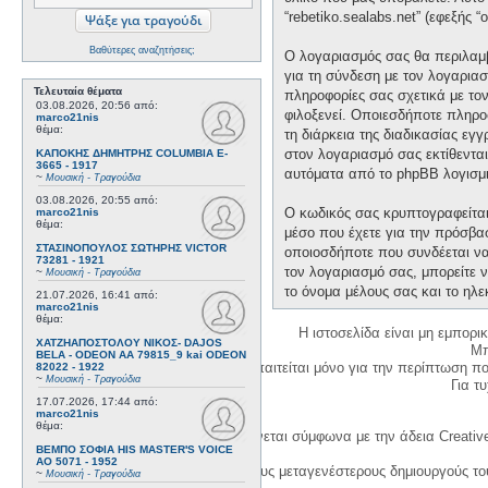
“rebetiko.sealabs.net” (εφεξής 
Βαθύτερες αναζητήσεις;
Ο λογαριασμός σας θα περιλαμβ
για τη σύνδεση με τον λογαριασ
Τελευταία θέματα
πληροφορίες σας σχετικά με το
03.08.2026, 20:56
από:
φιλοξενεί. Οποιεσδήποτε πληροφ
marco21nis
θέμα:
τη διάρκεια της διαδικασίας εγ
στον λογαριασμό σας εκτίθεντα
ΚΑΠΟΚΗΣ ΔΗΜΗΤΡΗΣ COLUMBIA E-
3665 - 1917
αυτόματα από το phpBB λογισμι
~
Μουσική - Τραγούδια
03.08.2026, 20:55
από:
Ο κωδικός σας κρυπτογραφείται 
marco21nis
θέμα:
μέσο που έχετε για την πρόσβα
ΣΤΑΣΙΝΟΠΟΥΛΟΣ ΣΩΤΗΡΗΣ VICTOR
οποιοσδήποτε που συνδέεται να 
73281 - 1921
τον λογαριασμό σας, μπορείτε ν
~
Μουσική - Τραγούδια
το όνομα μέλους σας και το ηλε
21.07.2026, 16:41
από:
marco21nis
θέμα:
Η ιστοσελίδα είναι μη εμπορι
ΧΑΤΖΗΑΠΟΣΤΟΛΟΥ ΝΙΚΟΣ- DAJOS
Μπ
BELA - ODEON AA 79815_9 kai ODEON
Η δημιουργία λογαριασμού απαιτείται μόνο για την περίπτωση π
82022 - 1922
~
Μουσική - Τραγούδια
Για τυχ
17.07.2026, 17:44
από:
marco21nis
θέμα:
Η χρήση του υλικού της σελίδας γίνεται σύμφωνα με την άδεια Creativ
ΒΕΜΠΟ ΣΟΦΙΑ HIS MASTER'S VOICE
AO 5071 - 1952
1. Να αναφέρετε τον αρχικό και τους μεταγενέστερους δημιουργούς τ
~
Μουσική - Τραγούδια