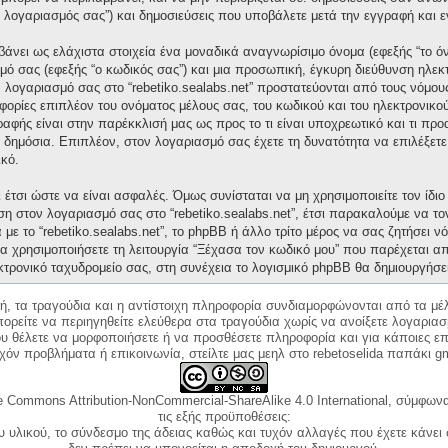
“ο λογαριασμός σας”) και δημοσιεύσεις που υποβάλετε μετά την εγγραφή και ε
άνει ως ελάχιστα στοιχεία ένα μοναδικά αναγνωρίσιμο όνομα (εφεξής “το ό
μό σας (εφεξής “ο κωδικός σας”) και μια προσωπική, έγκυρη διεύθυνση ηλεκτ
ν λογαριασμό σας στο “rebetiko.sealabs.net” προστατεύονται από τους νόμ
ορίες επιπλέον του ονόματος μέλους σας, του κωδικού και του ηλεκτρονικού
γραφής είναι στην παρέκκλισή μας ως προς το τι είναι υποχρεωτικό και τι πρ
ι δημόσια. Επιπλέον, στον λογαριασμό σας έχετε τη δυνατότητα να επιλέξετ
κό.
έτσι ώστε να είναι ασφαλές. Όμως συνίσταται να μη χρησιμοποιείτε τον ίδιο 
ση στον λογαριασμό σας στο “rebetiko.sealabs.net”, έτσι παρακαλούμε να τ
με το “rebetiko.sealabs.net”, το phpBB ή άλλο τρίτο μέρος να σας ζητήσει 
α χρησιμοποιήσετε τη λειτουργία “Ξέχασα τον κωδικό μου” που παρέχεται απ
κτρονικό ταχυδρομείο σας, στη συνέχεια το λογισμικό phpBB θα δημιουργήσε
κή, τα τραγούδια και η αντίστοιχη πληροφορία συνδιαμορφώνονται από τα μέλ
ορείτε να περιηγηθείτε ελεύθερα στα τραγούδια χωρίς να ανοίξετε λογαριασ
ου θέλετε να μορφοποιήσετε ή να προσθέσετε πληροφορία και για κάποιες επ
όν προβλήματα ή επικοινωνία, στείλτε μας μεηλ στο rebetoselida παπάκι g
e Commons Attribution-NonCommercial-ShareAlike 4.0 International, σύμφωνα 
τις εξής προϋποθέσεις:
ου υλικού, το σύνδεσμο της άδειας καθώς και τυχόν αλλαγές που έχετε κάνει