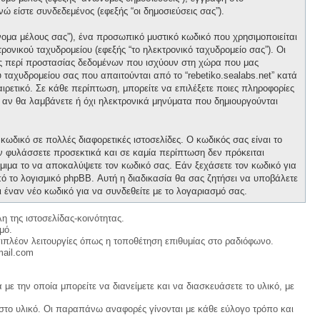
νώ είστε συνδεδεμένος (εφεξής “οι δημοσιεύσεις σας”).
νομα μέλους σας”), ένα προσωπικό μυστικό κωδικό που χρησιμοποιείται
ρονικού ταχυδρομείου (εφεξής “το ηλεκτρονικό ταχυδρομείο σας”). Οι
ους περί προστασίας δεδομένων που ισχύουν στη χώρα που μας
 ταχυδρομείου σας που απαιτούνται από το “rebetiko.sealabs.net” κατά
οαιρετικό. Σε κάθε περίπτωση, μπορείτε να επιλέξετε ποιες πληροφορίες
ε αν θα λαμβάνετε ή όχι ηλεκτρονικά μηνύματα που δημιουργούνται
κωδικό σε πολλές διαφορετικές ιστοσελίδες. Ο κωδικός σας είναι το
ον φυλάσσετε προσεκτικά και σε καμία περίπτωση δεν πρόκειται
νόμιμα το να αποκαλύψετε τον κωδικό σας. Εάν ξεχάσετε τον κωδικό για
ό το λογισμικό phpBB. Αυτή η διαδικασία θα σας ζητήσει να υποβάλετε
ι έναν νέο κωδικό για να συνδεθείτε με το λογαριασμό σας.
η της ιστοσελίδας-κοινότητας.
μό.
ιπλέον λειτουργίες όπως η τοποθέτηση επιθυμίας στο ραδιόφωνο.
mail.com
με την οποία μπορείτε να διανείμετε και να διασκευάσετε το υλικό, με
 στο υλικό. Οι παραπάνω αναφορές γίνονται με κάθε εύλογο τρόπο και