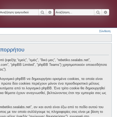
Αναζήτηση
Ειδική αναζήτηση
Αναζήτησ
Ειδικ
Σύνδεση
 απορρήτου
 (εφεξής “εμείς”, “εμάς”, “δικό μας”, “rebetiko.sealabs.net”,
hpbb.com”, “phpBB Limited”, “phpBB Teams”) χρησιμοποιούν οποιεσδήποτε
ας”).
 λογισμικό phpBB να δημιουργήσει ορισμένα cookies, τα οποία είναι
 πρώτα δύο cookies περιέχουν μόνον ένα προσδιοριστικό μέλους
 αυτόματα από το λογισμικό phpBB. Ένα τρίτο cookie θα δημιουργηθεί
ποια θέματα έχουν αναγνωσθεί, βελτιώνοντας έτσι την εμπειρία σας ως
betiko.sealabs.net”, αν και αυτά είναι έξω από το πεδίο αυτού του
πος με τον οποίο συλλέγουμε τις πληροφορίες σας είναι με βάση το
νυμο μέλος (εφεξής “ανώνυμες δημοσιεύσεις”), εγγραφή στο