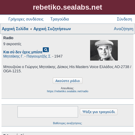
rebetiko.sealabs.net
Γρήγορες συνδέσεις
Τραγούδια
Σύνδεση
Αρχική Σελίδα
Αρχική Συζητήσεων
Αναζήτηση
Radio
9 ακροατές
pageview
Και σύ δεν έχεις μπέσα
Μητσάκης Γ.
-
Παγιουμτζής Σ.
- 1947
Μπουζούκι ο Γιώργος Μητσάκης. Δίσκος His Masters Voice Ελλάδος AO-2738 /
OGA-1215.
Απευθείας:
https://rebetiko.sealabs.net/radio
Βαθύτερες αναζητήσεις;