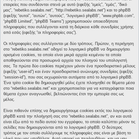
εταιρείες που συνδέονται στενά με αυτό (εφεξής “εμείς”, “εμάς”, “δικό
μας”, “rebetiko.sealabs.net”, “http://rebetiko.sealabs.net”) και το phpBB
(εφεξής “αυτοί”, “αυτών”, “αυτούς”, “λογισμικό phpBB”, “www.phpbb.com”,
“phpBB Limited”, “phpBB Teams”) χρησιμοποιούν οποιεσδήποτε
πληροφορίες που συλλέγονται κατά τη διάρκεια κάθε συνεδρίας χρήσης
από εσάς (εφεξής “οι πληροφορίες σας”).
Οι πληροφορίες σας συλλέγονται με δύο τρόπους. Πρώτον, η περιήγηση
στο “rebetiko.sealabs.net” οδηγεί το λογισμικό phpBB να δημιουργήσει
ορισμένα cookies, τα οποία είναι μικρά αρχεία κειμένου τα οποία
αποθηκεύονται στα προσωρινά αρχεία του πλοηγού του υπολογιστή
σας. Τα πρώτα δύο cookies περιέχουν μόνον ένα προσδιοριστικό μέλους
(εφεξής “user-id”) και έναν προσδιοριστικό ανώνυμης συνεδρίας (εφεξής
“session-id”), που σας εκχωρούνται αυτόματα από το λογισμικό phpBB.
Ένα τρίτο cookie θα δημιουργηθεί μόλις έχετε πλοηγηθεί σε θέματα μέσα
στο “rebetiko.sealabs.net” και χρησιμοποιείται για να καταγράφεται ποια
θέματα έχουν αναγνωσθεί, βελτιώνοντας έτσι την εμπειρία σας ως
μέλος.
Είναι πιθανόν επίσης να δημιουργήσουμε cookies εκτός του λογισμικού
phpBB κατά την πλοήγησή σας στο “rebetiko.sealabs.net”, αν και αυτά
είναι έξω από το πεδίο αυτού του εγγράφου, το οποίο καλύπτει μόνον τις
σελίδες που δημιουργούνται από το λογισμικό phpBB. Ο δεύτερος
τρόπος με τον οποίο συλλέγουμε τις πληροφορίες σας είναι με βάση το
υλικό που μας υποβάλετε. Αυτό μπορεί να περιλαμβάνει, και να μην