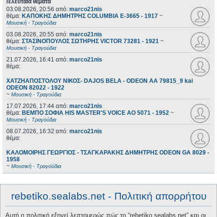
Τελευταία θέματα
03.08.2026, 20:56
από:
marco21nis
θέμα:
ΚΑΠΟΚΗΣ ΔΗΜΗΤΡΗΣ COLUMBIA E-3665 - 1917
~
Μουσική - Τραγούδια
03.08.2026, 20:55
από:
marco21nis
θέμα:
ΣΤΑΣΙΝΟΠΟΥΛΟΣ ΣΩΤΗΡΗΣ VICTOR 73281 - 1921
~
Μουσική - Τραγούδια
21.07.2026, 16:41
από:
marco21nis
θέμα:
ΧΑΤΖΗΑΠΟΣΤΟΛΟΥ ΝΙΚΟΣ- DAJOS BELA - ODEON AA 79815_9 kai
ODEON 82022 - 1922
~
Μουσική - Τραγούδια
17.07.2026, 17:44
από:
marco21nis
θέμα:
ΒΕΜΠΟ ΣΟΦΙΑ HIS MASTER'S VOICE AO 5071 - 1952
~
Μουσική - Τραγούδια
08.07.2026, 16:32
από:
marco21nis
θέμα:
ΚΑΛΟΜΟΙΡΗΣ ΓΕΩΡΓΙΟΣ - ΤΣΑΓΚΑΡΑΚΗΣ ΔΗΜΗΤΡΗΣ ODEON GA 8029 -
1958
~
Μουσική - Τραγούδια
rebetiko.sealabs.net - Πολιτική απορρήτου
Αυτή η πολιτική εξηγεί λεπτομερώς πώς το “rebetiko.sealabs.net” και οι