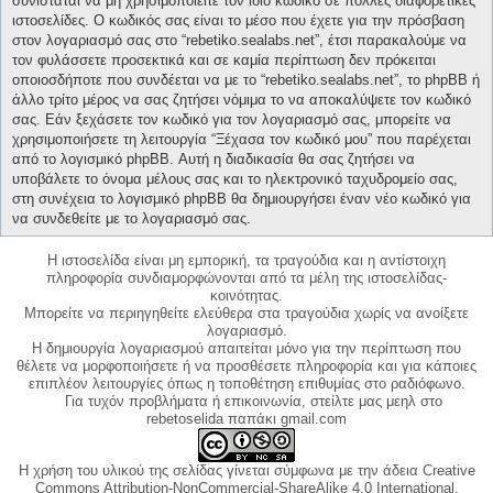
συνίσταται να μη χρησιμοποιείτε τον ίδιο κωδικό σε πολλές διαφορετικές
ιστοσελίδες. Ο κωδικός σας είναι το μέσο που έχετε για την πρόσβαση
στον λογαριασμό σας στο “rebetiko.sealabs.net”, έτσι παρακαλούμε να
τον φυλάσσετε προσεκτικά και σε καμία περίπτωση δεν πρόκειται
οποιοσδήποτε που συνδέεται να με το “rebetiko.sealabs.net”, το phpBB ή
άλλο τρίτο μέρος να σας ζητήσει νόμιμα το να αποκαλύψετε τον κωδικό
σας. Εάν ξεχάσετε τον κωδικό για τον λογαριασμό σας, μπορείτε να
χρησιμοποιήσετε τη λειτουργία “Ξέχασα τον κωδικό μου” που παρέχεται
από το λογισμικό phpBB. Αυτή η διαδικασία θα σας ζητήσει να
υποβάλετε το όνομα μέλους σας και το ηλεκτρονικό ταχυδρομείο σας,
στη συνέχεια το λογισμικό phpBB θα δημιουργήσει έναν νέο κωδικό για
να συνδεθείτε με το λογαριασμό σας.
Η ιστοσελίδα είναι μη εμπορική, τα τραγούδια και η αντίστοιχη
πληροφορία συνδιαμορφώνονται από τα μέλη της ιστοσελίδας-
κοινότητας.
Μπορείτε να περιηγηθείτε ελεύθερα στα τραγούδια χωρίς να ανοίξετε
λογαριασμό.
Η δημιουργία λογαριασμού απαιτείται μόνο για την περίπτωση που
θέλετε να μορφοποιήσετε ή να προσθέσετε πληροφορία και για κάποιες
επιπλέον λειτουργίες όπως η τοποθέτηση επιθυμίας στο ραδιόφωνο.
Για τυχόν προβλήματα ή επικοινωνία, στείλτε μας μεηλ στο
rebetoselida παπάκι gmail.com
Η χρήση του υλικού της σελίδας γίνεται σύμφωνα με την άδεια Creative
Commons Attribution-NonCommercial-ShareAlike 4.0 International,