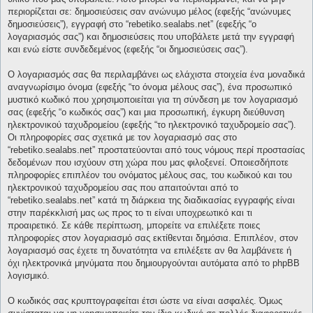
περιορίζεται σε: δημοσιεύσεις σαν ανώνυμο μέλος (εφεξής “ανώνυμες
δημοσιεύσεις”), εγγραφή στο “rebetiko.sealabs.net” (εφεξής “ο
λογαριασμός σας”) και δημοσιεύσεις που υποβάλετε μετά την εγγραφή
και ενώ είστε συνδεδεμένος (εφεξής “οι δημοσιεύσεις σας”).
Ο λογαριασμός σας θα περιλαμβάνει ως ελάχιστα στοιχεία ένα μοναδικά
αναγνωρίσιμο όνομα (εφεξής “το όνομα μέλους σας”), ένα προσωπικό
μυστικό κωδικό που χρησιμοποιείται για τη σύνδεση με τον λογαριασμό
σας (εφεξής “ο κωδικός σας”) και μια προσωπική, έγκυρη διεύθυνση
ηλεκτρονικού ταχυδρομείου (εφεξής “το ηλεκτρονικό ταχυδρομείο σας”).
Οι πληροφορίες σας σχετικά με τον λογαριασμό σας στο
“rebetiko.sealabs.net” προστατεύονται από τους νόμους περί προστασίας
δεδομένων που ισχύουν στη χώρα που μας φιλοξενεί. Οποιεσδήποτε
πληροφορίες επιπλέον του ονόματος μέλους σας, του κωδικού και του
ηλεκτρονικού ταχυδρομείου σας που απαιτούνται από το
“rebetiko.sealabs.net” κατά τη διάρκεια της διαδικασίας εγγραφής είναι
στην παρέκκλισή μας ως προς το τι είναι υποχρεωτικό και τι
προαιρετικό. Σε κάθε περίπτωση, μπορείτε να επιλέξετε ποιες
πληροφορίες στον λογαριασμό σας εκτίθενται δημόσια. Επιπλέον, στον
λογαριασμό σας έχετε τη δυνατότητα να επιλέξετε αν θα λαμβάνετε ή
όχι ηλεκτρονικά μηνύματα που δημιουργούνται αυτόματα από το phpBB
λογισμικό.
Ο κωδικός σας κρυπτογραφείται έτσι ώστε να είναι ασφαλές. Όμως