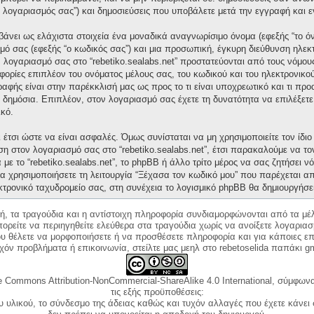
“ο λογαριασμός σας”) και δημοσιεύσεις που υποβάλετε μετά την εγγραφή και ε
άνει ως ελάχιστα στοιχεία ένα μοναδικά αναγνωρίσιμο όνομα (εφεξής “το ό
μό σας (εφεξής “ο κωδικός σας”) και μια προσωπική, έγκυρη διεύθυνση ηλεκτ
ν λογαριασμό σας στο “rebetiko.sealabs.net” προστατεύονται από τους νόμ
ορίες επιπλέον του ονόματος μέλους σας, του κωδικού και του ηλεκτρονικού
γραφής είναι στην παρέκκλισή μας ως προς το τι είναι υποχρεωτικό και τι πρ
ι δημόσια. Επιπλέον, στον λογαριασμό σας έχετε τη δυνατότητα να επιλέξετ
κό.
έτσι ώστε να είναι ασφαλές. Όμως συνίσταται να μη χρησιμοποιείτε τον ίδιο 
ση στον λογαριασμό σας στο “rebetiko.sealabs.net”, έτσι παρακαλούμε να τ
με το “rebetiko.sealabs.net”, το phpBB ή άλλο τρίτο μέρος να σας ζητήσει 
α χρησιμοποιήσετε τη λειτουργία “Ξέχασα τον κωδικό μου” που παρέχεται απ
κτρονικό ταχυδρομείο σας, στη συνέχεια το λογισμικό phpBB θα δημιουργήσε
κή, τα τραγούδια και η αντίστοιχη πληροφορία συνδιαμορφώνονται από τα μέλ
ορείτε να περιηγηθείτε ελεύθερα στα τραγούδια χωρίς να ανοίξετε λογαριασ
ου θέλετε να μορφοποιήσετε ή να προσθέσετε πληροφορία και για κάποιες επ
όν προβλήματα ή επικοινωνία, στείλτε μας μεηλ στο rebetoselida παπάκι g
e Commons Attribution-NonCommercial-ShareAlike 4.0 International, σύμφωνα 
τις εξής προϋποθέσεις:
ου υλικού, το σύνδεσμο της άδειας καθώς και τυχόν αλλαγές που έχετε κάνει