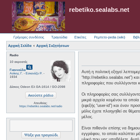
rebetiko.sealabs.net
Γρήγορες συνδέσεις
Τραγούδια
Ετικέτες
Ρεμπετο-pedia (wiki)
Βιβλ
Αρχική Σελίδα
Αρχική Συζητήσεων
Radio
10 ακροατές
pageview
Γιαννούλα
Αυτή η πολιτική εξηγεί λεπτομερώ
Ασίκης Γ.
-
Εσκενάζυ Ρ.
-
1934
“http://rebetiko.sealabs.net”) 
πληροφορίες που συλλέγονται κα
Δίσκος Odeon Ελ GA-1614 / GO-2098
Οι πληροφορίες σας συλλέγονται
μικρά αρχεία κειμένου τα οποί
Απευθείας:
(εφεξής “user-id”) και έναν πρ
https://rebetiko.sealabs.net/radio
μόλις έχετε πλοηγηθεί σε θέματ
μέλος.
Είναι πιθανόν επίσης να δημιου
εγγράφου, το οποίο καλύπτει μό
υλικό που μας υποβάλετε. Αυτό 