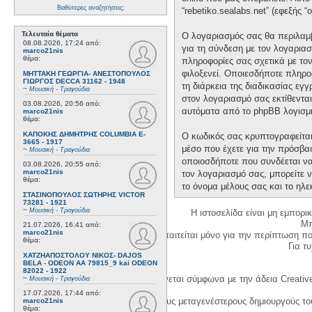
Βαθύτερες αναζητήσεις;
“rebetiko.sealabs.net” (εφεξής 
Τελευταία θέματα
Ο λογαριασμός σας θα περιλαμβ
08.08.2026, 17:24
από:
για τη σύνδεση με τον λογαριασ
marco21nis
θέμα:
πληροφορίες σας σχετικά με το
φιλοξενεί. Οποιεσδήποτε πληροφ
ΜΗΤΤΑΚΗ ΓΕΩΡΓΙΑ- ΑΝΕΣΤΟΠΟΥΛΟΣ
ΓΙΩΡΓΟΣ DECCA 31162 - 1948
τη διάρκεια της διαδικασίας εγ
~
Μουσική - Τραγούδια
στον λογαριασμό σας εκτίθεντα
03.08.2026, 20:56
από:
αυτόματα από το phpBB λογισμι
marco21nis
θέμα:
ΚΑΠΟΚΗΣ ΔΗΜΗΤΡΗΣ COLUMBIA E-
Ο κωδικός σας κρυπτογραφείται 
3665 - 1917
μέσο που έχετε για την πρόσβα
~
Μουσική - Τραγούδια
οποιοσδήποτε που συνδέεται να 
03.08.2026, 20:55
από:
marco21nis
τον λογαριασμό σας, μπορείτε ν
θέμα:
το όνομα μέλους σας και το ηλε
ΣΤΑΣΙΝΟΠΟΥΛΟΣ ΣΩΤΗΡΗΣ VICTOR
73281 - 1921
~
Μουσική - Τραγούδια
Η ιστοσελίδα είναι μη εμπορι
Μπ
21.07.2026, 16:41
από:
marco21nis
Η δημιουργία λογαριασμού απαιτείται μόνο για την περίπτωση π
θέμα:
Για τυχ
ΧΑΤΖΗΑΠΟΣΤΟΛΟΥ ΝΙΚΟΣ- DAJOS
BELA - ODEON AA 79815_9 kai ODEON
82022 - 1922
Η χρήση του υλικού της σελίδας γίνεται σύμφωνα με την άδεια Creativ
~
Μουσική - Τραγούδια
17.07.2026, 17:44
από:
1. Να αναφέρετε τον αρχικό και τους μεταγενέστερους δημιουργούς τ
marco21nis
θέμα: