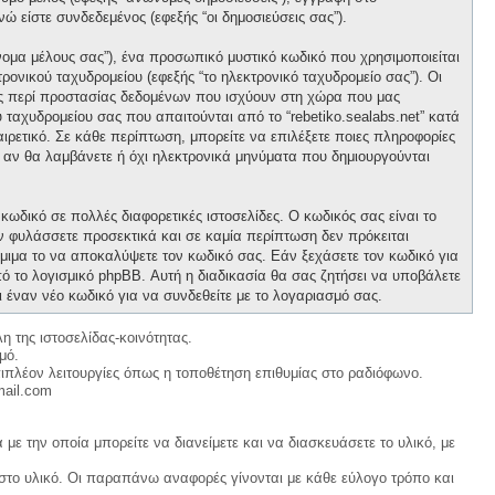
νώ είστε συνδεδεμένος (εφεξής “οι δημοσιεύσεις σας”).
νομα μέλους σας”), ένα προσωπικό μυστικό κωδικό που χρησιμοποιείται
ρονικού ταχυδρομείου (εφεξής “το ηλεκτρονικό ταχυδρομείο σας”). Οι
ους περί προστασίας δεδομένων που ισχύουν στη χώρα που μας
 ταχυδρομείου σας που απαιτούνται από το “rebetiko.sealabs.net” κατά
οαιρετικό. Σε κάθε περίπτωση, μπορείτε να επιλέξετε ποιες πληροφορίες
ε αν θα λαμβάνετε ή όχι ηλεκτρονικά μηνύματα που δημιουργούνται
κωδικό σε πολλές διαφορετικές ιστοσελίδες. Ο κωδικός σας είναι το
ον φυλάσσετε προσεκτικά και σε καμία περίπτωση δεν πρόκειται
νόμιμα το να αποκαλύψετε τον κωδικό σας. Εάν ξεχάσετε τον κωδικό για
ό το λογισμικό phpBB. Αυτή η διαδικασία θα σας ζητήσει να υποβάλετε
ι έναν νέο κωδικό για να συνδεθείτε με το λογαριασμό σας.
η της ιστοσελίδας-κοινότητας.
μό.
ιπλέον λειτουργίες όπως η τοποθέτηση επιθυμίας στο ραδιόφωνο.
mail.com
με την οποία μπορείτε να διανείμετε και να διασκευάσετε το υλικό, με
 στο υλικό. Οι παραπάνω αναφορές γίνονται με κάθε εύλογο τρόπο και