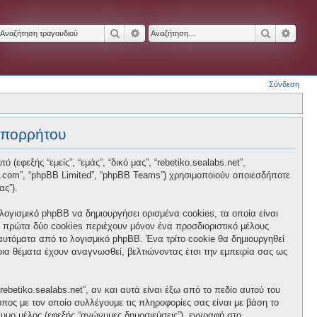
Αναζήτηση
Ειδική αναζήτηση
Αναζήτησ
Ειδικ
Σύνδεση
 απορρήτου
 (εφεξής “εμείς”, “εμάς”, “δικό μας”, “rebetiko.sealabs.net”,
hpbb.com”, “phpBB Limited”, “phpBB Teams”) χρησιμοποιούν οποιεσδήποτε
ας”).
 λογισμικό phpBB να δημιουργήσει ορισμένα cookies, τα οποία είναι
 πρώτα δύο cookies περιέχουν μόνον ένα προσδιοριστικό μέλους
 αυτόματα από το λογισμικό phpBB. Ένα τρίτο cookie θα δημιουργηθεί
ποια θέματα έχουν αναγνωσθεί, βελτιώνοντας έτσι την εμπειρία σας ως
betiko.sealabs.net”, αν και αυτά είναι έξω από το πεδίο αυτού του
πος με τον οποίο συλλέγουμε τις πληροφορίες σας είναι με βάση το
νυμο μέλος (εφεξής “ανώνυμες δημοσιεύσεις”), εγγραφή στο