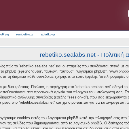
ιοθήκη
rembetiko.gr
aptaliko.gr
rebetiko.sealabs.net - Πολιτική
ς πώς το “rebetiko.sealabs.net” και οι εταιρείες που συνδέονται στενά με αυτό
και το phpBB (εφεξής “αυτοί”, “αυτών”, “αυτούς”, “λογισμικό phpBB”, “www.p
τά τη διάρκεια κάθε συνεδρίας χρήσης από εσάς (εφεξής “οι πληροφορίες σ
 με δύο τρόπους. Πρώτον, η περιήγηση στο “rebetiko.sealabs.net” οδηγεί το
α αποθηκεύονται στα προσωρινά αρχεία του πλοηγού του υπολογιστή σας. Τα
οσδιοριστικό ανώνυμης συνεδρίας (εφεξής “session-id”), που σας εκχωρούνται
α μέσα στο “rebetiko.sealabs.net” και χρησιμοποιείται για να καταγράφεται 
ργήσουμε cookies εκτός του λογισμικού phpBB κατά την πλοήγησή σας στο “re
νον τις σελίδες που δημιουργούνται από το λογισμικό phpBB. Ο δεύτερος τρό
μπορεί να περιλαμβάνει, και να μην περιορίζεται σε: δημοσιεύσεις σαν ανώ