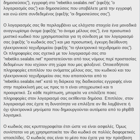
δημοσιεύσεις”), εγγραφή στο “rebetiko.sealabs.net” (εφεξής “ο
λογαριασμός σας”) και δημοσιεύσεις που υποβάλετε μετά την εγγραφή
και ενώ είστε συνδεδεμένος (εφεξής “οι δημοσιεύσεις σας”).
Ο λογαριασμός σας θα περιλαμβάνει ως ελάχιστα στοιχεία ένα μοναδικά
αναγνωρίσιμο όνομα (εφεξής “το όνομα μέλους σας”), ένα προσωπικό
μυστικό κωδικό που χρησιμοποιείται για τη σύνδεση με τον λογαριασμό
σας (εφεξής “ο κωδικός σας”) και μια προσωπική, έγκυρη διεύθυνση
ηλεκτρονικού ταχυδρομείου (εφεξής “το ηλεκτρονικό ταχυδρομείο σας”).
Οι πληροφορίες σας σχετικά με τον λογαριασμό σας στο
“rebetiko.sealabs.net” προστατεύονται από τους νόμους περί προστασίας
δεδομένων που ισχύουν στη χώρα που μας φιλοξενεί. Οποιεσδήποτε
πληροφορίες επιπλέον του ονόματος μέλους σας, του κωδικού και του
ηλεκτρονικού ταχυδρομείου σας που απαιτούνται από το
“rebetiko.sealabs.net” κατά τη διάρκεια της διαδικασίας εγγραφής είναι
στην παρέκκλισή μας ως προς το τι είναι υποχρεωτικό και τι
προαιρετικό. Σε κάθε περίπτωση, μπορείτε να επιλέξετε ποιες
πληροφορίες στον λογαριασμό σας εκτίθενται δημόσια. Επιπλέον, στον
λογαριασμό σας έχετε τη δυνατότητα να επιλέξετε αν θα λαμβάνετε ή
όχι ηλεκτρονικά μηνύματα που δημιουργούνται αυτόματα από το phpBB
λογισμικό.
Ο κωδικός σας κρυπτογραφείται έτσι ώστε να είναι ασφαλές. Όμως
συνίσταται να μη χρησιμοποιείτε τον ίδιο κωδικό σε πολλές διαφορετικές
ιστοσελίδες. Ο κωδικός σας είναι το μέσο που έχετε για την πρόσβαση