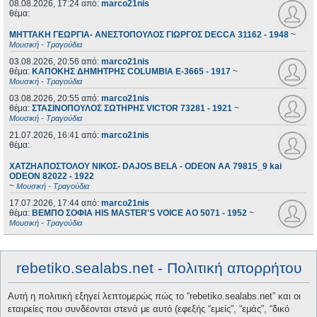
08.08.2026, 17:24
από:
marco21nis
θέμα:
ΜΗΤΤΑΚΗ ΓΕΩΡΓΙΑ- ΑΝΕΣΤΟΠΟΥΛΟΣ ΓΙΩΡΓΟΣ DECCA 31162 - 1948
~
Μουσική - Τραγούδια
03.08.2026, 20:56
από:
marco21nis
θέμα:
ΚΑΠΟΚΗΣ ΔΗΜΗΤΡΗΣ COLUMBIA E-3665 - 1917
~
Μουσική - Τραγούδια
03.08.2026, 20:55
από:
marco21nis
θέμα:
ΣΤΑΣΙΝΟΠΟΥΛΟΣ ΣΩΤΗΡΗΣ VICTOR 73281 - 1921
~
Μουσική - Τραγούδια
21.07.2026, 16:41
από:
marco21nis
θέμα:
ΧΑΤΖΗΑΠΟΣΤΟΛΟΥ ΝΙΚΟΣ- DAJOS BELA - ODEON AA 79815_9 kai
ODEON 82022 - 1922
~
Μουσική - Τραγούδια
17.07.2026, 17:44
από:
marco21nis
θέμα:
ΒΕΜΠΟ ΣΟΦΙΑ HIS MASTER'S VOICE AO 5071 - 1952
~
Μουσική - Τραγούδια
rebetiko.sealabs.net - Πολιτική απορρήτου
Αυτή η πολιτική εξηγεί λεπτομερώς πώς το “rebetiko.sealabs.net” και οι
εταιρείες που συνδέονται στενά με αυτό (εφεξής “εμείς”, “εμάς”, “δικό