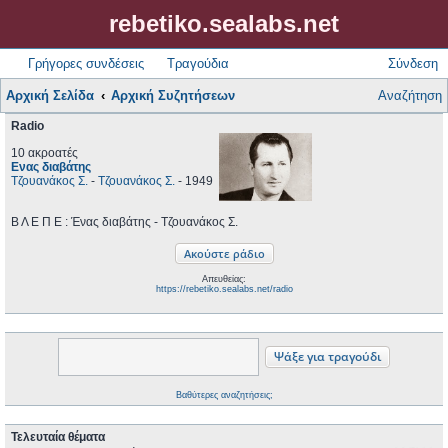
rebetiko.sealabs.net
Γρήγορες συνδέσεις
Τραγούδια
Σύνδεση
Αρχική Σελίδα
Αρχική Συζητήσεων
Αναζήτηση
Radio
10 ακροατές
Ενας διαβάτης
Τζουανάκος Σ.
-
Τζουανάκος Σ.
- 1949
Β Λ Ε Π Ε : Ένας διαβάτης - Τζουανάκος Σ.
Απευθείας:
https://rebetiko.sealabs.net/radio
Βαθύτερες αναζητήσεις;
Τελευταία θέματα