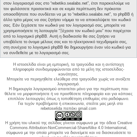
στον λογαριασμό σας στο “rebetiko.sealabs.net”, έτσι παρακαλούμε να
τον φυλάσσετε προσεκτικά και σε καμία περίπτωση δεν πρόκειται
οποιοσδήποτε που συνδέεται να με το “rebetiko.sealabs.net”, το phpBB ή
άλλο τρίτο μέρος να σας ζητήσει νόμιμα το να αποκαλύψετε τον κωδικό
σας. Εάν ξεχάσετε τον κωδικό για τον λογαριασμό σας, μπορείτε να
χρησιμοποιήσετε τη λειτουργία “Ξέχασα τον κωδικό μου” που παρέχεται
από το λογισμικό phpBB. Αυτή η διαδικασία θα σας ζητήσει να
υποβάλετε το όνομα μέλους σας και το ηλεκτρονικό ταχυδρομείο σας,
στη συνέχεια το λογισμικό phpBB θα δημιουργήσει έναν νέο κωδικό για
να συνδεθείτε με το λογαριασμό σας.
Η ιστοσελίδα είναι μη εμπορική, τα τραγούδια και η αντίστοιχη
πληροφορία συνδιαμορφώνονται από τα μέλη της ιστοσελίδας-
κοινότητας.
Μπορείτε να περιηγηθείτε ελεύθερα στα τραγούδια χωρίς να ανοίξετε
λογαριασμό.
Η δημιουργία λογαριασμού απαιτείται μόνο για την περίπτωση που
θέλετε να μορφοποιήσετε ή να προσθέσετε πληροφορία και για κάποιες
επιπλέον λειτουργίες όπως η τοποθέτηση επιθυμίας στο ραδιόφωνο.
Για τυχόν προβλήματα ή επικοινωνία, στείλτε μας μεηλ στο
rebetoselida παπάκι gmail.com
Η χρήση του υλικού της σελίδας γίνεται σύμφωνα με την άδεια Creative
Commons Attribution-NonCommercial-ShareAlike 4.0 International,
σύμφωνα με την οποία μπορείτε να διανείμετε και να διασκευάσετε το