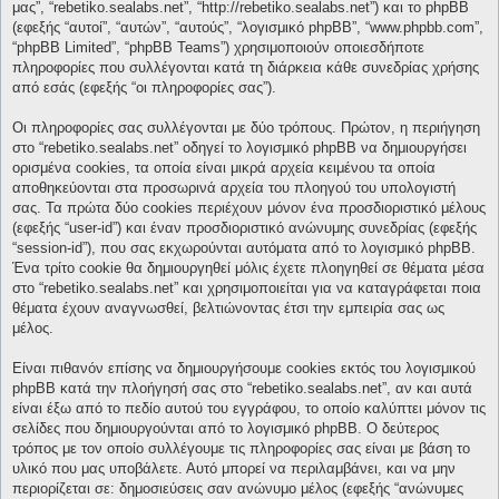
μας”, “rebetiko.sealabs.net”, “http://rebetiko.sealabs.net”) και το phpBB
(εφεξής “αυτοί”, “αυτών”, “αυτούς”, “λογισμικό phpBB”, “www.phpbb.com”,
“phpBB Limited”, “phpBB Teams”) χρησιμοποιούν οποιεσδήποτε
πληροφορίες που συλλέγονται κατά τη διάρκεια κάθε συνεδρίας χρήσης
από εσάς (εφεξής “οι πληροφορίες σας”).
Οι πληροφορίες σας συλλέγονται με δύο τρόπους. Πρώτον, η περιήγηση
στο “rebetiko.sealabs.net” οδηγεί το λογισμικό phpBB να δημιουργήσει
ορισμένα cookies, τα οποία είναι μικρά αρχεία κειμένου τα οποία
αποθηκεύονται στα προσωρινά αρχεία του πλοηγού του υπολογιστή
σας. Τα πρώτα δύο cookies περιέχουν μόνον ένα προσδιοριστικό μέλους
(εφεξής “user-id”) και έναν προσδιοριστικό ανώνυμης συνεδρίας (εφεξής
“session-id”), που σας εκχωρούνται αυτόματα από το λογισμικό phpBB.
Ένα τρίτο cookie θα δημιουργηθεί μόλις έχετε πλοηγηθεί σε θέματα μέσα
στο “rebetiko.sealabs.net” και χρησιμοποιείται για να καταγράφεται ποια
θέματα έχουν αναγνωσθεί, βελτιώνοντας έτσι την εμπειρία σας ως
μέλος.
Είναι πιθανόν επίσης να δημιουργήσουμε cookies εκτός του λογισμικού
phpBB κατά την πλοήγησή σας στο “rebetiko.sealabs.net”, αν και αυτά
είναι έξω από το πεδίο αυτού του εγγράφου, το οποίο καλύπτει μόνον τις
σελίδες που δημιουργούνται από το λογισμικό phpBB. Ο δεύτερος
τρόπος με τον οποίο συλλέγουμε τις πληροφορίες σας είναι με βάση το
υλικό που μας υποβάλετε. Αυτό μπορεί να περιλαμβάνει, και να μην
περιορίζεται σε: δημοσιεύσεις σαν ανώνυμο μέλος (εφεξής “ανώνυμες