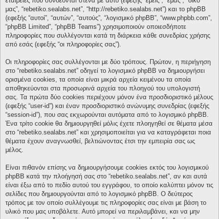
εταιρείες που συνδέονται στενά με αυτό (εφεξής “εμείς”, “εμάς”, “δικό
μας”, “rebetiko.sealabs.net”, “http://rebetiko.sealabs.net”) και το phpBB
(εφεξής “αυτοί”, “αυτών”, “αυτούς”, “λογισμικό phpBB”, “www.phpbb.com”,
“phpBB Limited”, “phpBB Teams”) χρησιμοποιούν οποιεσδήποτε
πληροφορίες που συλλέγονται κατά τη διάρκεια κάθε συνεδρίας χρήσης
από εσάς (εφεξής “οι πληροφορίες σας”).
Οι πληροφορίες σας συλλέγονται με δύο τρόπους. Πρώτον, η περιήγηση
στο “rebetiko.sealabs.net” οδηγεί το λογισμικό phpBB να δημιουργήσει
ορισμένα cookies, τα οποία είναι μικρά αρχεία κειμένου τα οποία
αποθηκεύονται στα προσωρινά αρχεία του πλοηγού του υπολογιστή
σας. Τα πρώτα δύο cookies περιέχουν μόνον ένα προσδιοριστικό μέλους
(εφεξής “user-id”) και έναν προσδιοριστικό ανώνυμης συνεδρίας (εφεξής
“session-id”), που σας εκχωρούνται αυτόματα από το λογισμικό phpBB.
Ένα τρίτο cookie θα δημιουργηθεί μόλις έχετε πλοηγηθεί σε θέματα μέσα
στο “rebetiko.sealabs.net” και χρησιμοποιείται για να καταγράφεται ποια
θέματα έχουν αναγνωσθεί, βελτιώνοντας έτσι την εμπειρία σας ως
μέλος.
Είναι πιθανόν επίσης να δημιουργήσουμε cookies εκτός του λογισμικού
phpBB κατά την πλοήγησή σας στο “rebetiko.sealabs.net”, αν και αυτά
είναι έξω από το πεδίο αυτού του εγγράφου, το οποίο καλύπτει μόνον τις
σελίδες που δημιουργούνται από το λογισμικό phpBB. Ο δεύτερος
τρόπος με τον οποίο συλλέγουμε τις πληροφορίες σας είναι με βάση το
υλικό που μας υποβάλετε. Αυτό μπορεί να περιλαμβάνει, και να μην