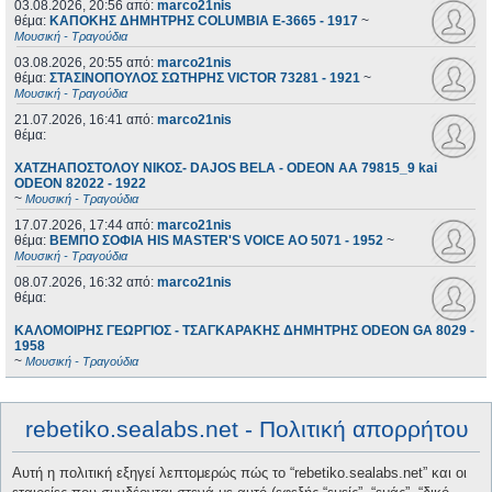
03.08.2026, 20:56
από:
marco21nis
θέμα:
ΚΑΠΟΚΗΣ ΔΗΜΗΤΡΗΣ COLUMBIA E-3665 - 1917
~
Μουσική - Τραγούδια
03.08.2026, 20:55
από:
marco21nis
θέμα:
ΣΤΑΣΙΝΟΠΟΥΛΟΣ ΣΩΤΗΡΗΣ VICTOR 73281 - 1921
~
Μουσική - Τραγούδια
21.07.2026, 16:41
από:
marco21nis
θέμα:
ΧΑΤΖΗΑΠΟΣΤΟΛΟΥ ΝΙΚΟΣ- DAJOS BELA - ODEON AA 79815_9 kai
ODEON 82022 - 1922
~
Μουσική - Τραγούδια
17.07.2026, 17:44
από:
marco21nis
θέμα:
ΒΕΜΠΟ ΣΟΦΙΑ HIS MASTER'S VOICE AO 5071 - 1952
~
Μουσική - Τραγούδια
08.07.2026, 16:32
από:
marco21nis
θέμα:
ΚΑΛΟΜΟΙΡΗΣ ΓΕΩΡΓΙΟΣ - ΤΣΑΓΚΑΡΑΚΗΣ ΔΗΜΗΤΡΗΣ ODEON GA 8029 -
1958
~
Μουσική - Τραγούδια
rebetiko.sealabs.net - Πολιτική απορρήτου
Αυτή η πολιτική εξηγεί λεπτομερώς πώς το “rebetiko.sealabs.net” και οι