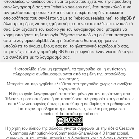
ιστοσελίδες. Ο κωδικός σας είναι το μέσο που έχετε για την πρόσβαση
στον λογαριασμό σας στο “rebetiko.sealabs.net”, έτσι παρακαλούμε να
τον φυλάσσετε προσεκτικά και σε καμία περίπτωση δεν πρόκειται
οποιοσδήποτε που συνδέεται να με το “rebetiko.sealabs.net”, το phpBB ή
άλλο τρίτο μέρος να σας ζητήσει νόμιμα το να αποκαλύψετε τον κωδικό
σας. Εάν ξεχάσετε τον κωδικό για τον λογαριασμό σας, μπορείτε να
χρησιμοποιήσετε τη λειτουργία “Ξέχασα τον κωδικό μου” που παρέχεται
από το λογισμικό phpBB. Αυτή η διαδικασία θα σας ζητήσει να
υποβάλετε το όνομα μέλους σας και το ηλεκτρονικό ταχυδρομείο σας,
στη συνέχεια το λογισμικό phpBB θα δημιουργήσει έναν νέο κωδικό για
να συνδεθείτε με το λογαριασμό σας.
Η ιστοσελίδα είναι μη εμπορική, τα τραγούδια και η αντίστοιχη
πληροφορία συνδιαμορφώνονται από τα μέλη της ιστοσελίδας-
κοινότητας.
Μπορείτε να περιηγηθείτε ελεύθερα στα τραγούδια χωρίς να ανοίξετε
λογαριασμό.
Η δημιουργία λογαριασμού απαιτείται μόνο για την περίπτωση που
θέλετε να μορφοποιήσετε ή να προσθέσετε πληροφορία και για κάποιες
επιπλέον λειτουργίες όπως η τοποθέτηση επιθυμίας στο ραδιόφωνο.
Για τυχόν προβλήματα ή επικοινωνία, στείλτε μας μεηλ στο
rebetoselida παπάκι gmail.com
Η χρήση του υλικού της σελίδας γίνεται σύμφωνα με την άδεια Creative
Commons Attribution-NonCommercial-ShareAlike 4.0 International,
σύμφωνα με την οποία μπορείτε να διανείμετε και να διασκευάσετε το