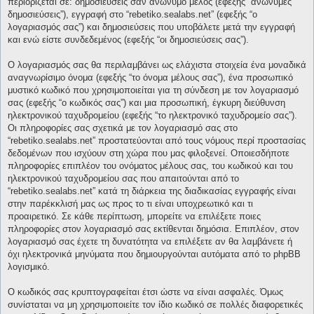
περιορίζεται σε: δημοσιεύσεις σαν ανώνυμο μέλος (εφεξής “ανώνυμες
δημοσιεύσεις”), εγγραφή στο “rebetiko.sealabs.net” (εφεξής “ο
λογαριασμός σας”) και δημοσιεύσεις που υποβάλετε μετά την εγγραφή
και ενώ είστε συνδεδεμένος (εφεξής “οι δημοσιεύσεις σας”).
Ο λογαριασμός σας θα περιλαμβάνει ως ελάχιστα στοιχεία ένα μοναδικά
αναγνωρίσιμο όνομα (εφεξής “το όνομα μέλους σας”), ένα προσωπικό
μυστικό κωδικό που χρησιμοποιείται για τη σύνδεση με τον λογαριασμό
σας (εφεξής “ο κωδικός σας”) και μια προσωπική, έγκυρη διεύθυνση
ηλεκτρονικού ταχυδρομείου (εφεξής “το ηλεκτρονικό ταχυδρομείο σας”).
Οι πληροφορίες σας σχετικά με τον λογαριασμό σας στο
“rebetiko.sealabs.net” προστατεύονται από τους νόμους περί προστασίας
δεδομένων που ισχύουν στη χώρα που μας φιλοξενεί. Οποιεσδήποτε
πληροφορίες επιπλέον του ονόματος μέλους σας, του κωδικού και του
ηλεκτρονικού ταχυδρομείου σας που απαιτούνται από το
“rebetiko.sealabs.net” κατά τη διάρκεια της διαδικασίας εγγραφής είναι
στην παρέκκλισή μας ως προς το τι είναι υποχρεωτικό και τι
προαιρετικό. Σε κάθε περίπτωση, μπορείτε να επιλέξετε ποιες
πληροφορίες στον λογαριασμό σας εκτίθενται δημόσια. Επιπλέον, στον
λογαριασμό σας έχετε τη δυνατότητα να επιλέξετε αν θα λαμβάνετε ή
όχι ηλεκτρονικά μηνύματα που δημιουργούνται αυτόματα από το phpBB
λογισμικό.
Ο κωδικός σας κρυπτογραφείται έτσι ώστε να είναι ασφαλές. Όμως
συνίσταται να μη χρησιμοποιείτε τον ίδιο κωδικό σε πολλές διαφορετικές