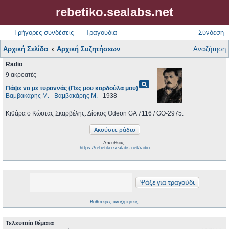
rebetiko.sealabs.net
Γρήγορες συνδέσεις
Τραγούδια
Σύνδεση
Αρχική Σελίδα
Αρχική Συζητήσεων
Αναζήτηση
Radio
9 ακροατές
pageview
Πάψε να με τυραννάς (Πες μου καρδούλα μου)
Βαμβακάρης Μ.
-
Βαμβακάρης Μ.
- 1938
Κιθάρα ο Κώστας Σκαρβέλης. Δίσκος Odeon GA 7116 / GO-2975.
Απευθείας:
https://rebetiko.sealabs.net/radio
Βαθύτερες αναζητήσεις;
Τελευταία θέματα