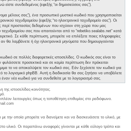
νώ είστε συνδεδεμένος (εφεξής “οι δημοσιεύσεις σας”).
νομα μέλους σας”), ένα προσωπικό μυστικό κωδικό που χρησιμοποιείται
ρονικού ταχυδρομείου (εφεξής “το ηλεκτρονικό ταχυδρομείο σας”). Οι
ους περί προστασίας δεδομένων που ισχύουν στη χώρα που μας
 ταχυδρομείου σας που απαιτούνται από το “rebetiko.sealabs.net” κατά
οαιρετικό. Σε κάθε περίπτωση, μπορείτε να επιλέξετε ποιες πληροφορίες
ε αν θα λαμβάνετε ή όχι ηλεκτρονικά μηνύματα που δημιουργούνται
κωδικό σε πολλές διαφορετικές ιστοσελίδες. Ο κωδικός σας είναι το
ον φυλάσσετε προσεκτικά και σε καμία περίπτωση δεν πρόκειται
νόμιμα το να αποκαλύψετε τον κωδικό σας. Εάν ξεχάσετε τον κωδικό για
ό το λογισμικό phpBB. Αυτή η διαδικασία θα σας ζητήσει να υποβάλετε
ι έναν νέο κωδικό για να συνδεθείτε με το λογαριασμό σας.
η της ιστοσελίδας-κοινότητας.
μό.
ιπλέον λειτουργίες όπως η τοποθέτηση επιθυμίας στο ραδιόφωνο.
mail.com
με την οποία μπορείτε να διανείμετε και να διασκευάσετε το υλικό, με
 στο υλικό. Οι παραπάνω αναφορές γίνονται με κάθε εύλογο τρόπο και