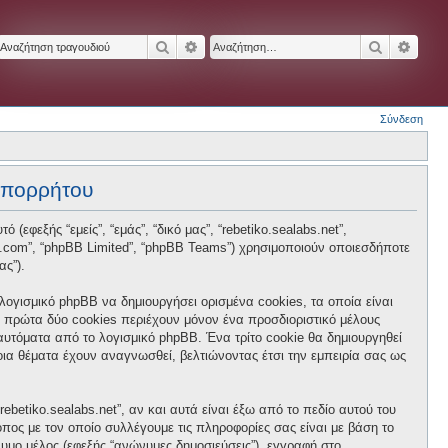
Αναζήτηση
Ειδική αναζήτηση
Αναζήτησ
Ειδικ
Σύνδεση
 απορρήτου
 (εφεξής “εμείς”, “εμάς”, “δικό μας”, “rebetiko.sealabs.net”,
hpbb.com”, “phpBB Limited”, “phpBB Teams”) χρησιμοποιούν οποιεσδήποτε
ας”).
 λογισμικό phpBB να δημιουργήσει ορισμένα cookies, τα οποία είναι
 πρώτα δύο cookies περιέχουν μόνον ένα προσδιοριστικό μέλους
 αυτόματα από το λογισμικό phpBB. Ένα τρίτο cookie θα δημιουργηθεί
ποια θέματα έχουν αναγνωσθεί, βελτιώνοντας έτσι την εμπειρία σας ως
betiko.sealabs.net”, αν και αυτά είναι έξω από το πεδίο αυτού του
πος με τον οποίο συλλέγουμε τις πληροφορίες σας είναι με βάση το
νυμο μέλος (εφεξής “ανώνυμες δημοσιεύσεις”), εγγραφή στο