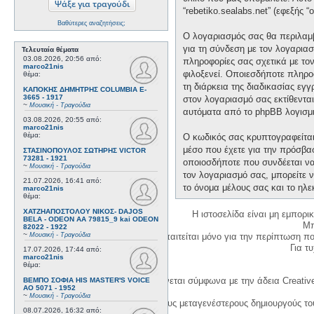
“rebetiko.sealabs.net” (εφεξής 
Βαθύτερες αναζητήσεις;
Ο λογαριασμός σας θα περιλαμβ
για τη σύνδεση με τον λογαριασ
Τελευταία θέματα
03.08.2026, 20:56
από:
πληροφορίες σας σχετικά με το
marco21nis
φιλοξενεί. Οποιεσδήποτε πληροφ
θέμα:
τη διάρκεια της διαδικασίας εγ
ΚΑΠΟΚΗΣ ΔΗΜΗΤΡΗΣ COLUMBIA E-
3665 - 1917
στον λογαριασμό σας εκτίθεντα
~
Μουσική - Τραγούδια
αυτόματα από το phpBB λογισμι
03.08.2026, 20:55
από:
marco21nis
θέμα:
Ο κωδικός σας κρυπτογραφείται 
μέσο που έχετε για την πρόσβα
ΣΤΑΣΙΝΟΠΟΥΛΟΣ ΣΩΤΗΡΗΣ VICTOR
73281 - 1921
οποιοσδήποτε που συνδέεται να 
~
Μουσική - Τραγούδια
τον λογαριασμό σας, μπορείτε ν
21.07.2026, 16:41
από:
το όνομα μέλους σας και το ηλε
marco21nis
θέμα:
ΧΑΤΖΗΑΠΟΣΤΟΛΟΥ ΝΙΚΟΣ- DAJOS
Η ιστοσελίδα είναι μη εμπορι
BELA - ODEON AA 79815_9 kai ODEON
Μπ
82022 - 1922
~
Μουσική - Τραγούδια
Η δημιουργία λογαριασμού απαιτείται μόνο για την περίπτωση π
Για τυχ
17.07.2026, 17:44
από:
marco21nis
θέμα:
Η χρήση του υλικού της σελίδας γίνεται σύμφωνα με την άδεια Creativ
ΒΕΜΠΟ ΣΟΦΙΑ HIS MASTER'S VOICE
AO 5071 - 1952
~
Μουσική - Τραγούδια
1. Να αναφέρετε τον αρχικό και τους μεταγενέστερους δημιουργούς τ
08.07.2026, 16:32
από: