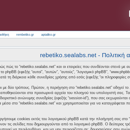
ιοθήκη
rembetiko.gr
aptaliko.gr
rebetiko.sealabs.net - Πολιτική
ς πώς το “rebetiko.sealabs.net” και οι εταιρείες που συνδέονται στενά με αυτό
και το phpBB (εφεξής “αυτοί”, “αυτών”, “αυτούς”, “λογισμικό phpBB”, “www.p
τά τη διάρκεια κάθε συνεδρίας χρήσης από εσάς (εφεξής “οι πληροφορίες σ
 με δύο τρόπους. Πρώτον, η περιήγηση στο “rebetiko.sealabs.net” οδηγεί το
α αποθηκεύονται στα προσωρινά αρχεία του πλοηγού του υπολογιστή σας. Τα
οσδιοριστικό ανώνυμης συνεδρίας (εφεξής “session-id”), που σας εκχωρούνται
α μέσα στο “rebetiko.sealabs.net” και χρησιμοποιείται για να καταγράφεται 
ργήσουμε cookies εκτός του λογισμικού phpBB κατά την πλοήγησή σας στο “re
νον τις σελίδες που δημιουργούνται από το λογισμικό phpBB. Ο δεύτερος τρό
μπορεί να περιλαμβάνει, και να μην περιορίζεται σε: δημοσιεύσεις σαν ανώ