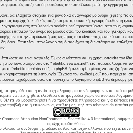
“ο λογαριασμός σας”) και δημοσιεύσεις που υποβάλετε μετά την εγγραφή και ε
άνει ως ελάχιστα στοιχεία ένα μοναδικά αναγνωρίσιμο όνομα (εφεξής “το ό
μό σας (εφεξής “ο κωδικός σας”) και μια προσωπική, έγκυρη διεύθυνση ηλεκτ
ν λογαριασμό σας στο “rebetiko.sealabs.net” προστατεύονται από τους νόμ
ορίες επιπλέον του ονόματος μέλους σας, του κωδικού και του ηλεκτρονικού
γραφής είναι στην παρέκκλισή μας ως προς το τι είναι υποχρεωτικό και τι πρ
ι δημόσια. Επιπλέον, στον λογαριασμό σας έχετε τη δυνατότητα να επιλέξετ
κό.
έτσι ώστε να είναι ασφαλές. Όμως συνίσταται να μη χρησιμοποιείτε τον ίδιο 
ση στον λογαριασμό σας στο “rebetiko.sealabs.net”, έτσι παρακαλούμε να τ
με το “rebetiko.sealabs.net”, το phpBB ή άλλο τρίτο μέρος να σας ζητήσει 
α χρησιμοποιήσετε τη λειτουργία “Ξέχασα τον κωδικό μου” που παρέχεται απ
κτρονικό ταχυδρομείο σας, στη συνέχεια το λογισμικό phpBB θα δημιουργήσε
κή, τα τραγούδια και η αντίστοιχη πληροφορία συνδιαμορφώνονται από τα μέλ
ορείτε να περιηγηθείτε ελεύθερα στα τραγούδια χωρίς να ανοίξετε λογαριασ
ου θέλετε να μορφοποιήσετε ή να προσθέσετε πληροφορία και για κάποιες επ
όν προβλήματα ή επικοινωνία, στείλτε μας μεηλ στο rebetoselida παπάκι g
e Commons Attribution-NonCommercial-ShareAlike 4.0 International, σύμφωνα 
τις εξής προϋποθέσεις:
ου υλικού, το σύνδεσμο της άδειας καθώς και τυχόν αλλαγές που έχετε κάνει