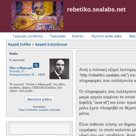
rebetiko.sealabs.net
Γρήγορες συνδέσεις
Τραγούδια
Ετικέτες
Ρεμπετο-pedia (wiki)
Βιβλ
Αρχική Σελίδα
Αρχική Συζητήσεων
Radio
8 ακροατές
pageview
Πάει η Μαριωρή
Αυτή η πολιτική εξηγεί λεπτομερώ
Τούντας Π.
-
Καναροπούλου Μ.
- 1935
“http://rebetiko.sealabs.net”) 
πληροφορίες που συλλέγονται κα
Το γνωστό "Ζούλα η Μαριωρή" του ιδίου
συνθέτη. Δίσκος ODEON Ελλάδος GA-
1833 / GO-2192.
Οι πληροφορίες σας συλλέγονται
μικρά αρχεία κειμένου τα οποί
(εφεξής “user-id”) και έναν πρ
Απευθείας:
μόλις έχετε πλοηγηθεί σε θέματ
https://rebetiko.sealabs.net/radio
μέλος.
Είναι πιθανόν επίσης να δημιου
εγγράφου, το οποίο καλύπτει μό
υλικό που μας υποβάλετε. Αυτό 