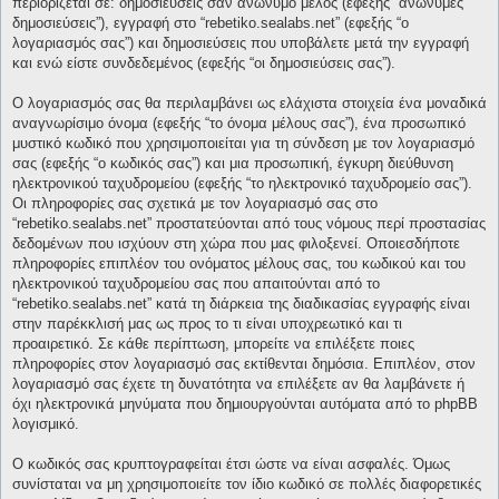
περιορίζεται σε: δημοσιεύσεις σαν ανώνυμο μέλος (εφεξής “ανώνυμες
δημοσιεύσεις”), εγγραφή στο “rebetiko.sealabs.net” (εφεξής “ο
λογαριασμός σας”) και δημοσιεύσεις που υποβάλετε μετά την εγγραφή
και ενώ είστε συνδεδεμένος (εφεξής “οι δημοσιεύσεις σας”).
Ο λογαριασμός σας θα περιλαμβάνει ως ελάχιστα στοιχεία ένα μοναδικά
αναγνωρίσιμο όνομα (εφεξής “το όνομα μέλους σας”), ένα προσωπικό
μυστικό κωδικό που χρησιμοποιείται για τη σύνδεση με τον λογαριασμό
σας (εφεξής “ο κωδικός σας”) και μια προσωπική, έγκυρη διεύθυνση
ηλεκτρονικού ταχυδρομείου (εφεξής “το ηλεκτρονικό ταχυδρομείο σας”).
Οι πληροφορίες σας σχετικά με τον λογαριασμό σας στο
“rebetiko.sealabs.net” προστατεύονται από τους νόμους περί προστασίας
δεδομένων που ισχύουν στη χώρα που μας φιλοξενεί. Οποιεσδήποτε
πληροφορίες επιπλέον του ονόματος μέλους σας, του κωδικού και του
ηλεκτρονικού ταχυδρομείου σας που απαιτούνται από το
“rebetiko.sealabs.net” κατά τη διάρκεια της διαδικασίας εγγραφής είναι
στην παρέκκλισή μας ως προς το τι είναι υποχρεωτικό και τι
προαιρετικό. Σε κάθε περίπτωση, μπορείτε να επιλέξετε ποιες
πληροφορίες στον λογαριασμό σας εκτίθενται δημόσια. Επιπλέον, στον
λογαριασμό σας έχετε τη δυνατότητα να επιλέξετε αν θα λαμβάνετε ή
όχι ηλεκτρονικά μηνύματα που δημιουργούνται αυτόματα από το phpBB
λογισμικό.
Ο κωδικός σας κρυπτογραφείται έτσι ώστε να είναι ασφαλές. Όμως
συνίσταται να μη χρησιμοποιείτε τον ίδιο κωδικό σε πολλές διαφορετικές