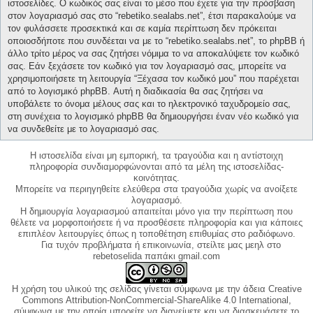
ιστοσελίδες. Ο κωδικός σας είναι το μέσο που έχετε για την πρόσβαση
στον λογαριασμό σας στο “rebetiko.sealabs.net”, έτσι παρακαλούμε να
τον φυλάσσετε προσεκτικά και σε καμία περίπτωση δεν πρόκειται
οποιοσδήποτε που συνδέεται να με το “rebetiko.sealabs.net”, το phpBB ή
άλλο τρίτο μέρος να σας ζητήσει νόμιμα το να αποκαλύψετε τον κωδικό
σας. Εάν ξεχάσετε τον κωδικό για τον λογαριασμό σας, μπορείτε να
χρησιμοποιήσετε τη λειτουργία “Ξέχασα τον κωδικό μου” που παρέχεται
από το λογισμικό phpBB. Αυτή η διαδικασία θα σας ζητήσει να
υποβάλετε το όνομα μέλους σας και το ηλεκτρονικό ταχυδρομείο σας,
στη συνέχεια το λογισμικό phpBB θα δημιουργήσει έναν νέο κωδικό για
να συνδεθείτε με το λογαριασμό σας.
Η ιστοσελίδα είναι μη εμπορική, τα τραγούδια και η αντίστοιχη
πληροφορία συνδιαμορφώνονται από τα μέλη της ιστοσελίδας-
κοινότητας.
Μπορείτε να περιηγηθείτε ελεύθερα στα τραγούδια χωρίς να ανοίξετε
λογαριασμό.
Η δημιουργία λογαριασμού απαιτείται μόνο για την περίπτωση που
θέλετε να μορφοποιήσετε ή να προσθέσετε πληροφορία και για κάποιες
επιπλέον λειτουργίες όπως η τοποθέτηση επιθυμίας στο ραδιόφωνο.
Για τυχόν προβλήματα ή επικοινωνία, στείλτε μας μεηλ στο
rebetoselida παπάκι gmail.com
Η χρήση του υλικού της σελίδας γίνεται σύμφωνα με την άδεια Creative
Commons Attribution-NonCommercial-ShareAlike 4.0 International,
σύμφωνα με την οποία μπορείτε να διανείμετε και να διασκευάσετε το