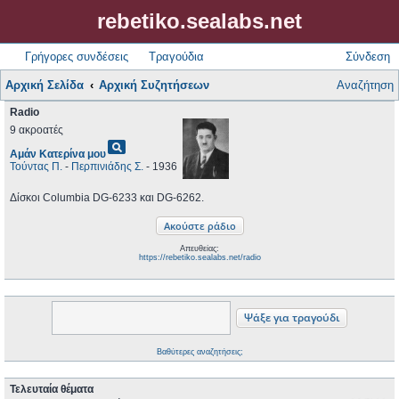
rebetiko.sealabs.net
Γρήγορες συνδέσεις
Τραγούδια
Σύνδεση
Αρχική Σελίδα
Αρχική Συζητήσεων
Αναζήτηση
Radio
9 ακροατές
pageview
Αμάν Κατερίνα μου
Τούντας Π.
-
Περπινιάδης Σ.
- 1936
Δίσκοι Columbia DG-6233 και DG-6262.
Απευθείας:
https://rebetiko.sealabs.net/radio
Βαθύτερες αναζητήσεις;
Τελευταία θέματα