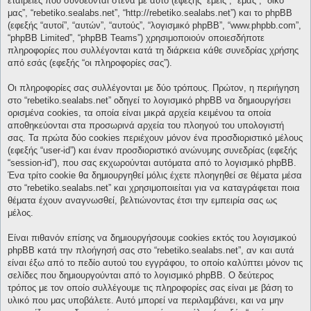
εταιρείες που συνδέονται στενά με αυτό (εφεξής “εμείς”, “εμάς”, “δικό
μας”, “rebetiko.sealabs.net”, “http://rebetiko.sealabs.net”) και το phpBB
(εφεξής “αυτοί”, “αυτών”, “αυτούς”, “λογισμικό phpBB”, “www.phpbb.com”,
“phpBB Limited”, “phpBB Teams”) χρησιμοποιούν οποιεσδήποτε
πληροφορίες που συλλέγονται κατά τη διάρκεια κάθε συνεδρίας χρήσης
από εσάς (εφεξής “οι πληροφορίες σας”).
Οι πληροφορίες σας συλλέγονται με δύο τρόπους. Πρώτον, η περιήγηση
στο “rebetiko.sealabs.net” οδηγεί το λογισμικό phpBB να δημιουργήσει
ορισμένα cookies, τα οποία είναι μικρά αρχεία κειμένου τα οποία
αποθηκεύονται στα προσωρινά αρχεία του πλοηγού του υπολογιστή
σας. Τα πρώτα δύο cookies περιέχουν μόνον ένα προσδιοριστικό μέλους
(εφεξής “user-id”) και έναν προσδιοριστικό ανώνυμης συνεδρίας (εφεξής
“session-id”), που σας εκχωρούνται αυτόματα από το λογισμικό phpBB.
Ένα τρίτο cookie θα δημιουργηθεί μόλις έχετε πλοηγηθεί σε θέματα μέσα
στο “rebetiko.sealabs.net” και χρησιμοποιείται για να καταγράφεται ποια
θέματα έχουν αναγνωσθεί, βελτιώνοντας έτσι την εμπειρία σας ως
μέλος.
Είναι πιθανόν επίσης να δημιουργήσουμε cookies εκτός του λογισμικού
phpBB κατά την πλοήγησή σας στο “rebetiko.sealabs.net”, αν και αυτά
είναι έξω από το πεδίο αυτού του εγγράφου, το οποίο καλύπτει μόνον τις
σελίδες που δημιουργούνται από το λογισμικό phpBB. Ο δεύτερος
τρόπος με τον οποίο συλλέγουμε τις πληροφορίες σας είναι με βάση το
υλικό που μας υποβάλετε. Αυτό μπορεί να περιλαμβάνει, και να μην