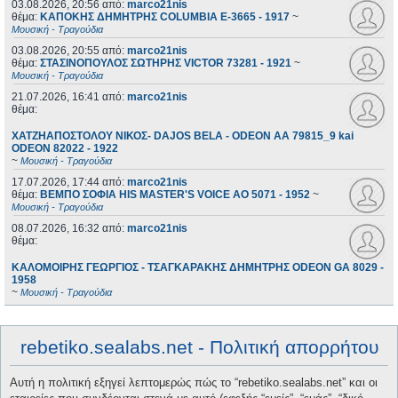
03.08.2026, 20:56
από:
marco21nis
θέμα:
ΚΑΠΟΚΗΣ ΔΗΜΗΤΡΗΣ COLUMBIA E-3665 - 1917
~
Μουσική - Τραγούδια
03.08.2026, 20:55
από:
marco21nis
θέμα:
ΣΤΑΣΙΝΟΠΟΥΛΟΣ ΣΩΤΗΡΗΣ VICTOR 73281 - 1921
~
Μουσική - Τραγούδια
21.07.2026, 16:41
από:
marco21nis
θέμα:
ΧΑΤΖΗΑΠΟΣΤΟΛΟΥ ΝΙΚΟΣ- DAJOS BELA - ODEON AA 79815_9 kai
ODEON 82022 - 1922
~
Μουσική - Τραγούδια
17.07.2026, 17:44
από:
marco21nis
θέμα:
ΒΕΜΠΟ ΣΟΦΙΑ HIS MASTER'S VOICE AO 5071 - 1952
~
Μουσική - Τραγούδια
08.07.2026, 16:32
από:
marco21nis
θέμα:
ΚΑΛΟΜΟΙΡΗΣ ΓΕΩΡΓΙΟΣ - ΤΣΑΓΚΑΡΑΚΗΣ ΔΗΜΗΤΡΗΣ ODEON GA 8029 -
1958
~
Μουσική - Τραγούδια
rebetiko.sealabs.net - Πολιτική απορρήτου
Αυτή η πολιτική εξηγεί λεπτομερώς πώς το “rebetiko.sealabs.net” και οι