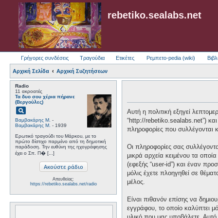
rebetiko.sealabs.net
Γρήγορες συνδέσεις
Τραγούδια
Ετικέτες
Ρεμπετο-pedia (wiki)
Βιβλ
Αρχική Σελίδα
Αρχική Συζητήσεων
Radio
11 ακροατές
Τα δυο σου χέρια πήρανε
(Βεργούλες)
pageview
Αυτή η πολιτική εξηγεί λεπτομερώ
“http://rebetiko.sealabs.net”) 
Βαμβακάρης Μ.
-
Βαμβακάρης Μ.
- 1939
πληροφορίες που συλλέγονται κα
Ερωτικό τραγούδι του Μάρκου, με το
πρώτο δίστιχο παρμένο από τη δημοτική
Οι πληροφορίες σας συλλέγονται
παράδοση. Την ευθύνη της ηχογράφησης
έχει ο Σπ. Π� [...]
μικρά αρχεία κειμένου τα οποί
(εφεξής “user-id”) και έναν πρ
μόλις έχετε πλοηγηθεί σε θέματ
Απευθείας:
μέλος.
https://rebetiko.sealabs.net/radio
Είναι πιθανόν επίσης να δημιου
εγγράφου, το οποίο καλύπτει μό
υλικό που μας υποβάλετε. Αυτό 