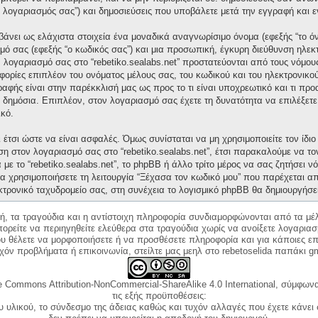
“ο λογαριασμός σας”) και δημοσιεύσεις που υποβάλετε μετά την εγγραφή και ε
άνει ως ελάχιστα στοιχεία ένα μοναδικά αναγνωρίσιμο όνομα (εφεξής “το ό
μό σας (εφεξής “ο κωδικός σας”) και μια προσωπική, έγκυρη διεύθυνση ηλεκτ
ν λογαριασμό σας στο “rebetiko.sealabs.net” προστατεύονται από τους νόμ
ορίες επιπλέον του ονόματος μέλους σας, του κωδικού και του ηλεκτρονικού
γραφής είναι στην παρέκκλισή μας ως προς το τι είναι υποχρεωτικό και τι πρ
ι δημόσια. Επιπλέον, στον λογαριασμό σας έχετε τη δυνατότητα να επιλέξετ
κό.
έτσι ώστε να είναι ασφαλές. Όμως συνίσταται να μη χρησιμοποιείτε τον ίδιο 
ση στον λογαριασμό σας στο “rebetiko.sealabs.net”, έτσι παρακαλούμε να τ
με το “rebetiko.sealabs.net”, το phpBB ή άλλο τρίτο μέρος να σας ζητήσει 
α χρησιμοποιήσετε τη λειτουργία “Ξέχασα τον κωδικό μου” που παρέχεται απ
κτρονικό ταχυδρομείο σας, στη συνέχεια το λογισμικό phpBB θα δημιουργήσε
κή, τα τραγούδια και η αντίστοιχη πληροφορία συνδιαμορφώνονται από τα μέλ
ορείτε να περιηγηθείτε ελεύθερα στα τραγούδια χωρίς να ανοίξετε λογαριασ
ου θέλετε να μορφοποιήσετε ή να προσθέσετε πληροφορία και για κάποιες επ
όν προβλήματα ή επικοινωνία, στείλτε μας μεηλ στο rebetoselida παπάκι g
e Commons Attribution-NonCommercial-ShareAlike 4.0 International, σύμφωνα 
τις εξής προϋποθέσεις:
ου υλικού, το σύνδεσμο της άδειας καθώς και τυχόν αλλαγές που έχετε κάνει