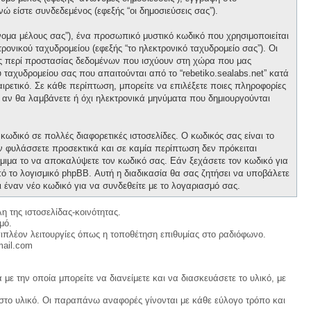
νώ είστε συνδεδεμένος (εφεξής “οι δημοσιεύσεις σας”).
νομα μέλους σας”), ένα προσωπικό μυστικό κωδικό που χρησιμοποιείται
ρονικού ταχυδρομείου (εφεξής “το ηλεκτρονικό ταχυδρομείο σας”). Οι
ους περί προστασίας δεδομένων που ισχύουν στη χώρα που μας
 ταχυδρομείου σας που απαιτούνται από το “rebetiko.sealabs.net” κατά
οαιρετικό. Σε κάθε περίπτωση, μπορείτε να επιλέξετε ποιες πληροφορίες
ε αν θα λαμβάνετε ή όχι ηλεκτρονικά μηνύματα που δημιουργούνται
κωδικό σε πολλές διαφορετικές ιστοσελίδες. Ο κωδικός σας είναι το
ον φυλάσσετε προσεκτικά και σε καμία περίπτωση δεν πρόκειται
νόμιμα το να αποκαλύψετε τον κωδικό σας. Εάν ξεχάσετε τον κωδικό για
ό το λογισμικό phpBB. Αυτή η διαδικασία θα σας ζητήσει να υποβάλετε
ι έναν νέο κωδικό για να συνδεθείτε με το λογαριασμό σας.
η της ιστοσελίδας-κοινότητας.
μό.
ιπλέον λειτουργίες όπως η τοποθέτηση επιθυμίας στο ραδιόφωνο.
mail.com
με την οποία μπορείτε να διανείμετε και να διασκευάσετε το υλικό, με
 στο υλικό. Οι παραπάνω αναφορές γίνονται με κάθε εύλογο τρόπο και