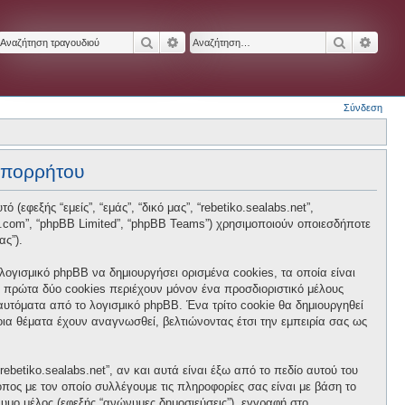
Αναζήτηση
Ειδική αναζήτηση
Αναζήτησ
Ειδικ
Σύνδεση
 απορρήτου
 (εφεξής “εμείς”, “εμάς”, “δικό μας”, “rebetiko.sealabs.net”,
hpbb.com”, “phpBB Limited”, “phpBB Teams”) χρησιμοποιούν οποιεσδήποτε
ας”).
 λογισμικό phpBB να δημιουργήσει ορισμένα cookies, τα οποία είναι
 πρώτα δύο cookies περιέχουν μόνον ένα προσδιοριστικό μέλους
 αυτόματα από το λογισμικό phpBB. Ένα τρίτο cookie θα δημιουργηθεί
ποια θέματα έχουν αναγνωσθεί, βελτιώνοντας έτσι την εμπειρία σας ως
betiko.sealabs.net”, αν και αυτά είναι έξω από το πεδίο αυτού του
πος με τον οποίο συλλέγουμε τις πληροφορίες σας είναι με βάση το
νυμο μέλος (εφεξής “ανώνυμες δημοσιεύσεις”), εγγραφή στο