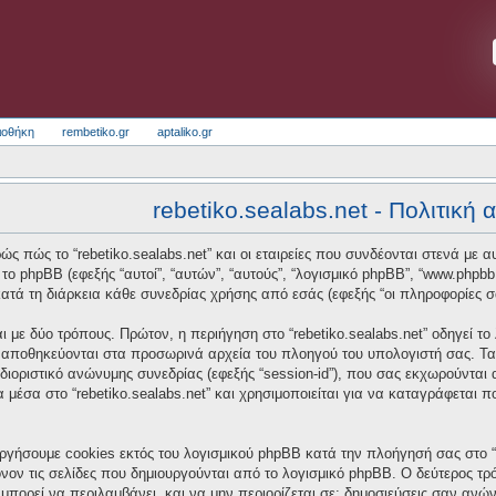
ιοθήκη
rembetiko.gr
aptaliko.gr
rebetiko.sealabs.net - Πολιτική
ς πώς το “rebetiko.sealabs.net” και οι εταιρείες που συνδέονται στενά με αυτό
και το phpBB (εφεξής “αυτοί”, “αυτών”, “αυτούς”, “λογισμικό phpBB”, “www.p
τά τη διάρκεια κάθε συνεδρίας χρήσης από εσάς (εφεξής “οι πληροφορίες σ
 με δύο τρόπους. Πρώτον, η περιήγηση στο “rebetiko.sealabs.net” οδηγεί το
α αποθηκεύονται στα προσωρινά αρχεία του πλοηγού του υπολογιστή σας. Τα
οσδιοριστικό ανώνυμης συνεδρίας (εφεξής “session-id”), που σας εκχωρούνται
α μέσα στο “rebetiko.sealabs.net” και χρησιμοποιείται για να καταγράφεται 
ργήσουμε cookies εκτός του λογισμικού phpBB κατά την πλοήγησή σας στο “re
νον τις σελίδες που δημιουργούνται από το λογισμικό phpBB. Ο δεύτερος τρό
μπορεί να περιλαμβάνει, και να μην περιορίζεται σε: δημοσιεύσεις σαν ανώ