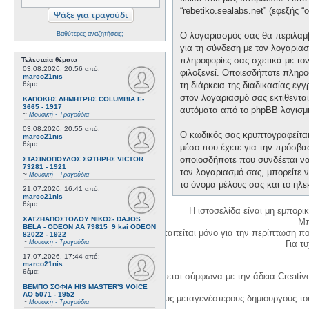
“rebetiko.sealabs.net” (εφεξής 
Βαθύτερες αναζητήσεις;
Ο λογαριασμός σας θα περιλαμβ
για τη σύνδεση με τον λογαριασ
πληροφορίες σας σχετικά με το
Τελευταία θέματα
03.08.2026, 20:56
από:
φιλοξενεί. Οποιεσδήποτε πληροφ
marco21nis
θέμα:
τη διάρκεια της διαδικασίας εγ
στον λογαριασμό σας εκτίθεντα
ΚΑΠΟΚΗΣ ΔΗΜΗΤΡΗΣ COLUMBIA E-
3665 - 1917
αυτόματα από το phpBB λογισμι
~
Μουσική - Τραγούδια
03.08.2026, 20:55
από:
Ο κωδικός σας κρυπτογραφείται 
marco21nis
θέμα:
μέσο που έχετε για την πρόσβα
οποιοσδήποτε που συνδέεται να 
ΣΤΑΣΙΝΟΠΟΥΛΟΣ ΣΩΤΗΡΗΣ VICTOR
73281 - 1921
τον λογαριασμό σας, μπορείτε ν
~
Μουσική - Τραγούδια
το όνομα μέλους σας και το ηλε
21.07.2026, 16:41
από:
marco21nis
θέμα:
Η ιστοσελίδα είναι μη εμπορι
ΧΑΤΖΗΑΠΟΣΤΟΛΟΥ ΝΙΚΟΣ- DAJOS
Μπ
BELA - ODEON AA 79815_9 kai ODEON
Η δημιουργία λογαριασμού απαιτείται μόνο για την περίπτωση π
82022 - 1922
~
Μουσική - Τραγούδια
Για τυχ
17.07.2026, 17:44
από:
marco21nis
θέμα:
Η χρήση του υλικού της σελίδας γίνεται σύμφωνα με την άδεια Creativ
ΒΕΜΠΟ ΣΟΦΙΑ HIS MASTER'S VOICE
AO 5071 - 1952
1. Να αναφέρετε τον αρχικό και τους μεταγενέστερους δημιουργούς τ
~
Μουσική - Τραγούδια