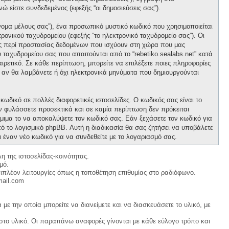
νώ είστε συνδεδεμένος (εφεξής “οι δημοσιεύσεις σας”).
νομα μέλους σας”), ένα προσωπικό μυστικό κωδικό που χρησιμοποιείται
ρονικού ταχυδρομείου (εφεξής “το ηλεκτρονικό ταχυδρομείο σας”). Οι
ους περί προστασίας δεδομένων που ισχύουν στη χώρα που μας
 ταχυδρομείου σας που απαιτούνται από το “rebetiko.sealabs.net” κατά
οαιρετικό. Σε κάθε περίπτωση, μπορείτε να επιλέξετε ποιες πληροφορίες
ε αν θα λαμβάνετε ή όχι ηλεκτρονικά μηνύματα που δημιουργούνται
κωδικό σε πολλές διαφορετικές ιστοσελίδες. Ο κωδικός σας είναι το
ον φυλάσσετε προσεκτικά και σε καμία περίπτωση δεν πρόκειται
νόμιμα το να αποκαλύψετε τον κωδικό σας. Εάν ξεχάσετε τον κωδικό για
ό το λογισμικό phpBB. Αυτή η διαδικασία θα σας ζητήσει να υποβάλετε
ι έναν νέο κωδικό για να συνδεθείτε με το λογαριασμό σας.
η της ιστοσελίδας-κοινότητας.
μό.
ιπλέον λειτουργίες όπως η τοποθέτηση επιθυμίας στο ραδιόφωνο.
mail.com
με την οποία μπορείτε να διανείμετε και να διασκευάσετε το υλικό, με
 στο υλικό. Οι παραπάνω αναφορές γίνονται με κάθε εύλογο τρόπο και