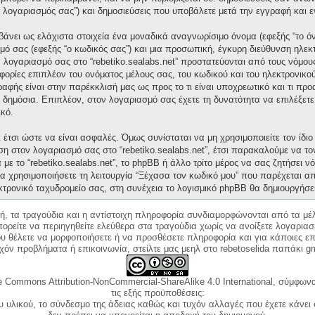
“ο λογαριασμός σας”) και δημοσιεύσεις που υποβάλετε μετά την εγγραφή και ε
άνει ως ελάχιστα στοιχεία ένα μοναδικά αναγνωρίσιμο όνομα (εφεξής “το ό
μό σας (εφεξής “ο κωδικός σας”) και μια προσωπική, έγκυρη διεύθυνση ηλεκτ
ν λογαριασμό σας στο “rebetiko.sealabs.net” προστατεύονται από τους νόμ
ορίες επιπλέον του ονόματος μέλους σας, του κωδικού και του ηλεκτρονικού
γραφής είναι στην παρέκκλισή μας ως προς το τι είναι υποχρεωτικό και τι πρ
ι δημόσια. Επιπλέον, στον λογαριασμό σας έχετε τη δυνατότητα να επιλέξετ
κό.
έτσι ώστε να είναι ασφαλές. Όμως συνίσταται να μη χρησιμοποιείτε τον ίδιο 
ση στον λογαριασμό σας στο “rebetiko.sealabs.net”, έτσι παρακαλούμε να τ
με το “rebetiko.sealabs.net”, το phpBB ή άλλο τρίτο μέρος να σας ζητήσει 
α χρησιμοποιήσετε τη λειτουργία “Ξέχασα τον κωδικό μου” που παρέχεται απ
κτρονικό ταχυδρομείο σας, στη συνέχεια το λογισμικό phpBB θα δημιουργήσε
κή, τα τραγούδια και η αντίστοιχη πληροφορία συνδιαμορφώνονται από τα μέλ
ορείτε να περιηγηθείτε ελεύθερα στα τραγούδια χωρίς να ανοίξετε λογαριασ
ου θέλετε να μορφοποιήσετε ή να προσθέσετε πληροφορία και για κάποιες επ
όν προβλήματα ή επικοινωνία, στείλτε μας μεηλ στο rebetoselida παπάκι g
e Commons Attribution-NonCommercial-ShareAlike 4.0 International, σύμφωνα 
τις εξής προϋποθέσεις:
ου υλικού, το σύνδεσμο της άδειας καθώς και τυχόν αλλαγές που έχετε κάνει