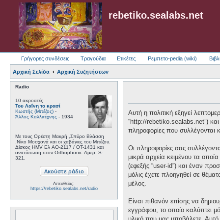
rebetiko.sealabs.net
Γρήγορες συνδέσεις
Τραγούδια
Ετικέτες
Ρεμπετο-pedia (wiki)
Βιβλ
Αρχική Σελίδα
Αρχική Συζητήσεων
Radio
10 ακροατές
Του Λαΐνη το κρασί
Κωστής (Μπέζος)
-
Αυτή η πολιτική εξηγεί λεπτομερώ
Άλλος Καλλιτέχνης
- 1934
“http://rebetiko.sealabs.net”) 
πληροφορίες που συλλέγονται κα
Με τους Ορέστη Μακρή ,Σπύρο Βλάσση
,Νίκο Μοσχονά και οι χαβάγιες του Μπέζου.
Δίσκος HMV Ελ AO-2117 / OT-1431 και
Οι πληροφορίες σας συλλέγονται
ανατύπωση στον Orthophonic Αμερ. S-
μικρά αρχεία κειμένου τα οποί
321.
(εφεξής “user-id”) και έναν πρ
μόλις έχετε πλοηγηθεί σε θέματ
μέλος.
Απευθείας:
https://rebetiko.sealabs.net/radio
Είναι πιθανόν επίσης να δημιου
εγγράφου, το οποίο καλύπτει μό
υλικό που μας υποβάλετε. Αυτό 