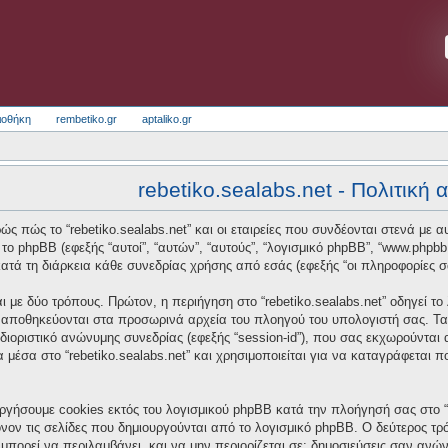
ιοθήκη
rembetiko.gr
aptaliko.gr
rebetiko.sealabs.net - Πολιτική
ς πώς το “rebetiko.sealabs.net” και οι εταιρείες που συνδέονται στενά με αυτό
και το phpBB (εφεξής “αυτοί”, “αυτών”, “αυτούς”, “λογισμικό phpBB”, “www.p
τά τη διάρκεια κάθε συνεδρίας χρήσης από εσάς (εφεξής “οι πληροφορίες σ
 με δύο τρόπους. Πρώτον, η περιήγηση στο “rebetiko.sealabs.net” οδηγεί το
α αποθηκεύονται στα προσωρινά αρχεία του πλοηγού του υπολογιστή σας. Τα
οσδιοριστικό ανώνυμης συνεδρίας (εφεξής “session-id”), που σας εκχωρούνται
α μέσα στο “rebetiko.sealabs.net” και χρησιμοποιείται για να καταγράφεται 
ργήσουμε cookies εκτός του λογισμικού phpBB κατά την πλοήγησή σας στο “re
νον τις σελίδες που δημιουργούνται από το λογισμικό phpBB. Ο δεύτερος τρό
μπορεί να περιλαμβάνει, και να μην περιορίζεται σε: δημοσιεύσεις σαν ανώ