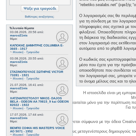
“rebetiko.sealabs.net” (εφεξής 
Ο λογαριασμός σας θα περιλαμβ
Βαθύτερες αναζητήσεις;
για τη σύνδεση με τον λογαριασ
πληροφορίες σας σχετικά με το
Τελευταία θέματα
φιλοξενεί. Οποιεσδήποτε πληροφ
03.08.2026, 20:56
από:
marco21nis
τη διάρκεια της διαδικασίας εγ
θέμα:
στον λογαριασμό σας εκτίθεντα
ΚΑΠΟΚΗΣ ΔΗΜΗΤΡΗΣ COLUMBIA E-
αυτόματα από το phpBB λογισμι
3665 - 1917
~
Μουσική - Τραγούδια
03.08.2026, 20:55
από:
Ο κωδικός σας κρυπτογραφείται 
marco21nis
μέσο που έχετε για την πρόσβα
θέμα:
οποιοσδήποτε που συνδέεται να 
ΣΤΑΣΙΝΟΠΟΥΛΟΣ ΣΩΤΗΡΗΣ VICTOR
73281 - 1921
τον λογαριασμό σας, μπορείτε ν
~
Μουσική - Τραγούδια
το όνομα μέλους σας και το ηλε
21.07.2026, 16:41
από:
marco21nis
θέμα:
Η ιστοσελίδα είναι μη εμπορι
Μπ
ΧΑΤΖΗΑΠΟΣΤΟΛΟΥ ΝΙΚΟΣ- DAJOS
BELA - ODEON AA 79815_9 kai ODEON
Η δημιουργία λογαριασμού απαιτείται μόνο για την περίπτωση π
82022 - 1922
Για τυχ
~
Μουσική - Τραγούδια
17.07.2026, 17:44
από:
marco21nis
Η χρήση του υλικού της σελίδας γίνεται σύμφωνα με την άδεια Creativ
θέμα:
ΒΕΜΠΟ ΣΟΦΙΑ HIS MASTER'S VOICE
1. Να αναφέρετε τον αρχικό και τους μεταγενέστερους δημιουργούς τ
AO 5071 - 1952
~
Μουσική - Τραγούδια