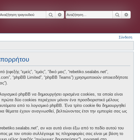
Αναζήτηση
Ειδική αναζήτηση
Αναζήτησ
Ειδικ
Σύνδεση
 απορρήτου
 (εφεξής “εμείς”, “εμάς”, “δικό μας”, “rebetiko.sealabs.net”,
hpbb.com”, “phpBB Limited”, “phpBB Teams”) χρησιμοποιούν οποιεσδήποτε
ας”).
 λογισμικό phpBB να δημιουργήσει ορισμένα cookies, τα οποία είναι
 πρώτα δύο cookies περιέχουν μόνον ένα προσδιοριστικό μέλους
 αυτόματα από το λογισμικό phpBB. Ένα τρίτο cookie θα δημιουργηθεί
ποια θέματα έχουν αναγνωσθεί, βελτιώνοντας έτσι την εμπειρία σας ως
betiko.sealabs.net”, αν και αυτά είναι έξω από το πεδίο αυτού του
πος με τον οποίο συλλέγουμε τις πληροφορίες σας είναι με βάση το
νυμο μέλος (εφεξής “ανώνυμες δημοσιεύσεις”), εγγραφή στο