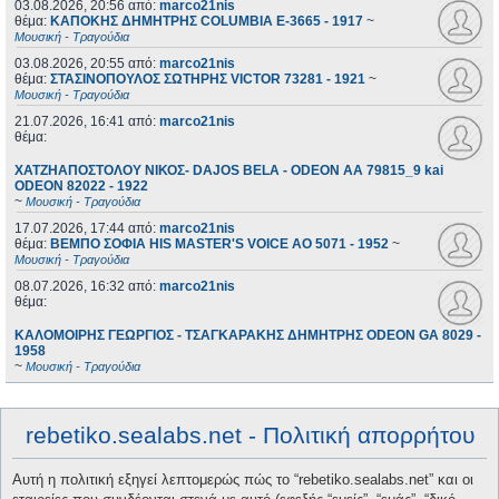
03.08.2026, 20:56
από:
marco21nis
θέμα:
ΚΑΠΟΚΗΣ ΔΗΜΗΤΡΗΣ COLUMBIA E-3665 - 1917
~
Μουσική - Τραγούδια
03.08.2026, 20:55
από:
marco21nis
θέμα:
ΣΤΑΣΙΝΟΠΟΥΛΟΣ ΣΩΤΗΡΗΣ VICTOR 73281 - 1921
~
Μουσική - Τραγούδια
21.07.2026, 16:41
από:
marco21nis
θέμα:
ΧΑΤΖΗΑΠΟΣΤΟΛΟΥ ΝΙΚΟΣ- DAJOS BELA - ODEON AA 79815_9 kai
ODEON 82022 - 1922
~
Μουσική - Τραγούδια
17.07.2026, 17:44
από:
marco21nis
θέμα:
ΒΕΜΠΟ ΣΟΦΙΑ HIS MASTER'S VOICE AO 5071 - 1952
~
Μουσική - Τραγούδια
08.07.2026, 16:32
από:
marco21nis
θέμα:
ΚΑΛΟΜΟΙΡΗΣ ΓΕΩΡΓΙΟΣ - ΤΣΑΓΚΑΡΑΚΗΣ ΔΗΜΗΤΡΗΣ ODEON GA 8029 -
1958
~
Μουσική - Τραγούδια
rebetiko.sealabs.net - Πολιτική απορρήτου
Αυτή η πολιτική εξηγεί λεπτομερώς πώς το “rebetiko.sealabs.net” και οι