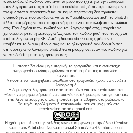
ιστοσελίδες. Ο κωδικός σας είναι το μέσο που έχετε για την πρόσβαση
στον λογαριασμό σας στο “rebetiko.sealabs.net”, έτσι παρακαλούμε να
τον φυλάσσετε προσεκτικά και σε καμία περίπτωση δεν πρόκειται
οποιοσδήποτε που συνδέεται να με το “rebetiko.sealabs.net”, το phpBB ή
άλλο τρίτο μέρος να σας ζητήσει νόμιμα το να αποκαλύψετε τον κωδικό
σας. Εάν ξεχάσετε τον κωδικό για τον λογαριασμό σας, μπορείτε να
χρησιμοποιήσετε τη λειτουργία “Ξέχασα τον κωδικό μου” που παρέχεται
από το λογισμικό phpBB. Αυτή η διαδικασία θα σας ζητήσει να
υποβάλετε το όνομα μέλους σας και το ηλεκτρονικό ταχυδρομείο σας,
στη συνέχεια το λογισμικό phpBB θα δημιουργήσει έναν νέο κωδικό για
να συνδεθείτε με το λογαριασμό σας.
Η ιστοσελίδα είναι μη εμπορική, τα τραγούδια και η αντίστοιχη
πληροφορία συνδιαμορφώνονται από τα μέλη της ιστοσελίδας-
κοινότητας.
Μπορείτε να περιηγηθείτε ελεύθερα στα τραγούδια χωρίς να ανοίξετε
λογαριασμό.
Η δημιουργία λογαριασμού απαιτείται μόνο για την περίπτωση που
θέλετε να μορφοποιήσετε ή να προσθέσετε πληροφορία και για κάποιες
επιπλέον λειτουργίες όπως η τοποθέτηση επιθυμίας στο ραδιόφωνο.
Για τυχόν προβλήματα ή επικοινωνία, στείλτε μας μεηλ στο
rebetoselida παπάκι gmail.com
Η χρήση του υλικού της σελίδας γίνεται σύμφωνα με την άδεια Creative
Commons Attribution-NonCommercial-ShareAlike 4.0 International,
σύμφωνα με την οποία μπορείτε να διανείμετε και να διασκευάσετε το