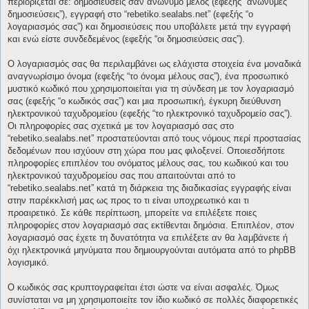
περιορίζεται σε: δημοσιεύσεις σαν ανώνυμο μέλος (εφεξής “ανώνυμες
δημοσιεύσεις”), εγγραφή στο “rebetiko.sealabs.net” (εφεξής “ο
λογαριασμός σας”) και δημοσιεύσεις που υποβάλετε μετά την εγγραφή
και ενώ είστε συνδεδεμένος (εφεξής “οι δημοσιεύσεις σας”).
Ο λογαριασμός σας θα περιλαμβάνει ως ελάχιστα στοιχεία ένα μοναδικά
αναγνωρίσιμο όνομα (εφεξής “το όνομα μέλους σας”), ένα προσωπικό
μυστικό κωδικό που χρησιμοποιείται για τη σύνδεση με τον λογαριασμό
σας (εφεξής “ο κωδικός σας”) και μια προσωπική, έγκυρη διεύθυνση
ηλεκτρονικού ταχυδρομείου (εφεξής “το ηλεκτρονικό ταχυδρομείο σας”).
Οι πληροφορίες σας σχετικά με τον λογαριασμό σας στο
“rebetiko.sealabs.net” προστατεύονται από τους νόμους περί προστασίας
δεδομένων που ισχύουν στη χώρα που μας φιλοξενεί. Οποιεσδήποτε
πληροφορίες επιπλέον του ονόματος μέλους σας, του κωδικού και του
ηλεκτρονικού ταχυδρομείου σας που απαιτούνται από το
“rebetiko.sealabs.net” κατά τη διάρκεια της διαδικασίας εγγραφής είναι
στην παρέκκλισή μας ως προς το τι είναι υποχρεωτικό και τι
προαιρετικό. Σε κάθε περίπτωση, μπορείτε να επιλέξετε ποιες
πληροφορίες στον λογαριασμό σας εκτίθενται δημόσια. Επιπλέον, στον
λογαριασμό σας έχετε τη δυνατότητα να επιλέξετε αν θα λαμβάνετε ή
όχι ηλεκτρονικά μηνύματα που δημιουργούνται αυτόματα από το phpBB
λογισμικό.
Ο κωδικός σας κρυπτογραφείται έτσι ώστε να είναι ασφαλές. Όμως
συνίσταται να μη χρησιμοποιείτε τον ίδιο κωδικό σε πολλές διαφορετικές