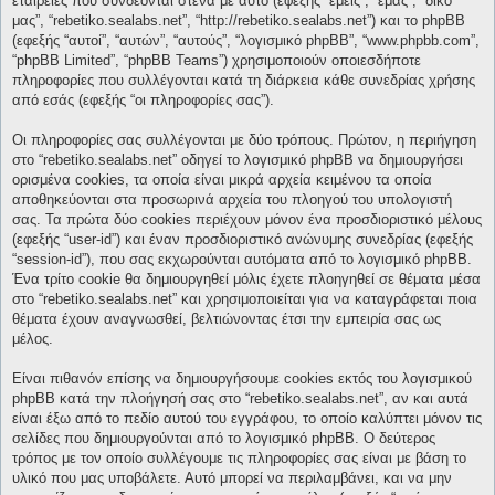
εταιρείες που συνδέονται στενά με αυτό (εφεξής “εμείς”, “εμάς”, “δικό
μας”, “rebetiko.sealabs.net”, “http://rebetiko.sealabs.net”) και το phpBB
(εφεξής “αυτοί”, “αυτών”, “αυτούς”, “λογισμικό phpBB”, “www.phpbb.com”,
“phpBB Limited”, “phpBB Teams”) χρησιμοποιούν οποιεσδήποτε
πληροφορίες που συλλέγονται κατά τη διάρκεια κάθε συνεδρίας χρήσης
από εσάς (εφεξής “οι πληροφορίες σας”).
Οι πληροφορίες σας συλλέγονται με δύο τρόπους. Πρώτον, η περιήγηση
στο “rebetiko.sealabs.net” οδηγεί το λογισμικό phpBB να δημιουργήσει
ορισμένα cookies, τα οποία είναι μικρά αρχεία κειμένου τα οποία
αποθηκεύονται στα προσωρινά αρχεία του πλοηγού του υπολογιστή
σας. Τα πρώτα δύο cookies περιέχουν μόνον ένα προσδιοριστικό μέλους
(εφεξής “user-id”) και έναν προσδιοριστικό ανώνυμης συνεδρίας (εφεξής
“session-id”), που σας εκχωρούνται αυτόματα από το λογισμικό phpBB.
Ένα τρίτο cookie θα δημιουργηθεί μόλις έχετε πλοηγηθεί σε θέματα μέσα
στο “rebetiko.sealabs.net” και χρησιμοποιείται για να καταγράφεται ποια
θέματα έχουν αναγνωσθεί, βελτιώνοντας έτσι την εμπειρία σας ως
μέλος.
Είναι πιθανόν επίσης να δημιουργήσουμε cookies εκτός του λογισμικού
phpBB κατά την πλοήγησή σας στο “rebetiko.sealabs.net”, αν και αυτά
είναι έξω από το πεδίο αυτού του εγγράφου, το οποίο καλύπτει μόνον τις
σελίδες που δημιουργούνται από το λογισμικό phpBB. Ο δεύτερος
τρόπος με τον οποίο συλλέγουμε τις πληροφορίες σας είναι με βάση το
υλικό που μας υποβάλετε. Αυτό μπορεί να περιλαμβάνει, και να μην