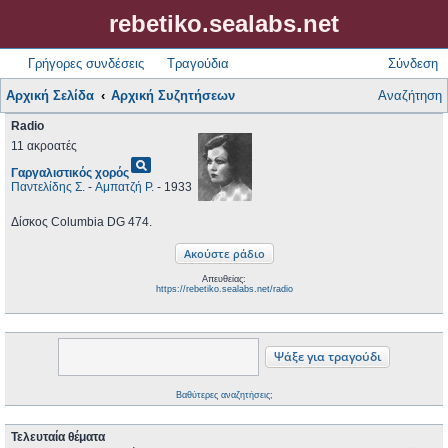
rebetiko.sealabs.net
Γρήγορες συνδέσεις
Τραγούδια
Σύνδεση
Αρχική Σελίδα
Αρχική Συζητήσεων
Αναζήτηση
Radio
11 ακροατές
pageview
Γαργαλιστικός χορός
Παντελίδης Σ.
-
Αμπατζή Ρ.
- 1933
Δίσκος Columbia DG 474.
Απευθείας:
https://rebetiko.sealabs.net/radio
Βαθύτερες αναζητήσεις;
Τελευταία θέματα