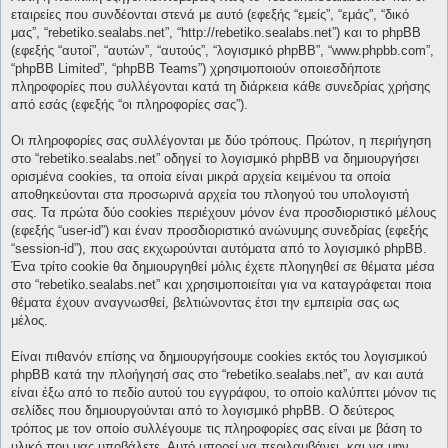
εταιρείες που συνδέονται στενά με αυτό (εφεξής “εμείς”, “εμάς”, “δικό
μας”, “rebetiko.sealabs.net”, “http://rebetiko.sealabs.net”) και το phpBB
(εφεξής “αυτοί”, “αυτών”, “αυτούς”, “λογισμικό phpBB”, “www.phpbb.com”,
“phpBB Limited”, “phpBB Teams”) χρησιμοποιούν οποιεσδήποτε
πληροφορίες που συλλέγονται κατά τη διάρκεια κάθε συνεδρίας χρήσης
από εσάς (εφεξής “οι πληροφορίες σας”).
Οι πληροφορίες σας συλλέγονται με δύο τρόπους. Πρώτον, η περιήγηση
στο “rebetiko.sealabs.net” οδηγεί το λογισμικό phpBB να δημιουργήσει
ορισμένα cookies, τα οποία είναι μικρά αρχεία κειμένου τα οποία
αποθηκεύονται στα προσωρινά αρχεία του πλοηγού του υπολογιστή
σας. Τα πρώτα δύο cookies περιέχουν μόνον ένα προσδιοριστικό μέλους
(εφεξής “user-id”) και έναν προσδιοριστικό ανώνυμης συνεδρίας (εφεξής
“session-id”), που σας εκχωρούνται αυτόματα από το λογισμικό phpBB.
Ένα τρίτο cookie θα δημιουργηθεί μόλις έχετε πλοηγηθεί σε θέματα μέσα
στο “rebetiko.sealabs.net” και χρησιμοποιείται για να καταγράφεται ποια
θέματα έχουν αναγνωσθεί, βελτιώνοντας έτσι την εμπειρία σας ως
μέλος.
Είναι πιθανόν επίσης να δημιουργήσουμε cookies εκτός του λογισμικού
phpBB κατά την πλοήγησή σας στο “rebetiko.sealabs.net”, αν και αυτά
είναι έξω από το πεδίο αυτού του εγγράφου, το οποίο καλύπτει μόνον τις
σελίδες που δημιουργούνται από το λογισμικό phpBB. Ο δεύτερος
τρόπος με τον οποίο συλλέγουμε τις πληροφορίες σας είναι με βάση το
υλικό που μας υποβάλετε. Αυτό μπορεί να περιλαμβάνει, και να μην