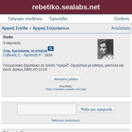
rebetiko.sealabs.net
Γρήγορες συνδέσεις
Τραγούδια
Σύνδεση
Αρχική Σελίδα
Αρχική Συζητήσεων
Αναζήτηση
Radio
9 ακροατές
pageview
Στης Αρετούσας τη σπηλιά
Γαβαλάς Σ.
-
Αμπατζή Ρ.
- 1934
Γιουρούκικο ζεϊμπέκικο σε τρόπο "νιγκρίζ". Ορχήστρα με κιθάρα, μαντόλα και
βιολί. Δίσκος HMV AO 2219.
Απευθείας:
https://rebetiko.sealabs.net/radio
Βαθύτερες αναζητήσεις;