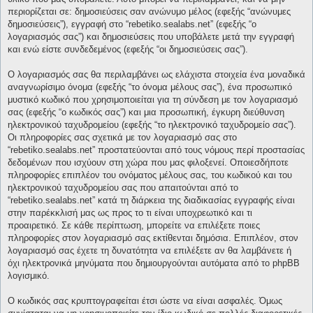
περιορίζεται σε: δημοσιεύσεις σαν ανώνυμο μέλος (εφεξής “ανώνυμες
δημοσιεύσεις”), εγγραφή στο “rebetiko.sealabs.net” (εφεξής “ο
λογαριασμός σας”) και δημοσιεύσεις που υποβάλετε μετά την εγγραφή
και ενώ είστε συνδεδεμένος (εφεξής “οι δημοσιεύσεις σας”).
Ο λογαριασμός σας θα περιλαμβάνει ως ελάχιστα στοιχεία ένα μοναδικά
αναγνωρίσιμο όνομα (εφεξής “το όνομα μέλους σας”), ένα προσωπικό
μυστικό κωδικό που χρησιμοποιείται για τη σύνδεση με τον λογαριασμό
σας (εφεξής “ο κωδικός σας”) και μια προσωπική, έγκυρη διεύθυνση
ηλεκτρονικού ταχυδρομείου (εφεξής “το ηλεκτρονικό ταχυδρομείο σας”).
Οι πληροφορίες σας σχετικά με τον λογαριασμό σας στο
“rebetiko.sealabs.net” προστατεύονται από τους νόμους περί προστασίας
δεδομένων που ισχύουν στη χώρα που μας φιλοξενεί. Οποιεσδήποτε
πληροφορίες επιπλέον του ονόματος μέλους σας, του κωδικού και του
ηλεκτρονικού ταχυδρομείου σας που απαιτούνται από το
“rebetiko.sealabs.net” κατά τη διάρκεια της διαδικασίας εγγραφής είναι
στην παρέκκλισή μας ως προς το τι είναι υποχρεωτικό και τι
προαιρετικό. Σε κάθε περίπτωση, μπορείτε να επιλέξετε ποιες
πληροφορίες στον λογαριασμό σας εκτίθενται δημόσια. Επιπλέον, στον
λογαριασμό σας έχετε τη δυνατότητα να επιλέξετε αν θα λαμβάνετε ή
όχι ηλεκτρονικά μηνύματα που δημιουργούνται αυτόματα από το phpBB
λογισμικό.
Ο κωδικός σας κρυπτογραφείται έτσι ώστε να είναι ασφαλές. Όμως