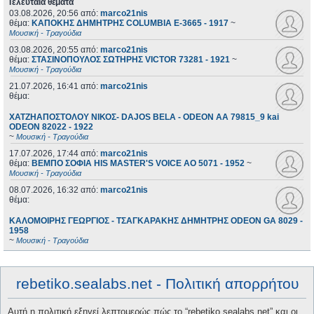
Τελευταία θέματα
03.08.2026, 20:56
από:
marco21nis
θέμα:
ΚΑΠΟΚΗΣ ΔΗΜΗΤΡΗΣ COLUMBIA E-3665 - 1917
~
Μουσική - Τραγούδια
03.08.2026, 20:55
από:
marco21nis
θέμα:
ΣΤΑΣΙΝΟΠΟΥΛΟΣ ΣΩΤΗΡΗΣ VICTOR 73281 - 1921
~
Μουσική - Τραγούδια
21.07.2026, 16:41
από:
marco21nis
θέμα:
ΧΑΤΖΗΑΠΟΣΤΟΛΟΥ ΝΙΚΟΣ- DAJOS BELA - ODEON AA 79815_9 kai
ODEON 82022 - 1922
~
Μουσική - Τραγούδια
17.07.2026, 17:44
από:
marco21nis
θέμα:
ΒΕΜΠΟ ΣΟΦΙΑ HIS MASTER'S VOICE AO 5071 - 1952
~
Μουσική - Τραγούδια
08.07.2026, 16:32
από:
marco21nis
θέμα:
ΚΑΛΟΜΟΙΡΗΣ ΓΕΩΡΓΙΟΣ - ΤΣΑΓΚΑΡΑΚΗΣ ΔΗΜΗΤΡΗΣ ODEON GA 8029 -
1958
~
Μουσική - Τραγούδια
rebetiko.sealabs.net - Πολιτική απορρήτου
Αυτή η πολιτική εξηγεί λεπτομερώς πώς το “rebetiko.sealabs.net” και οι