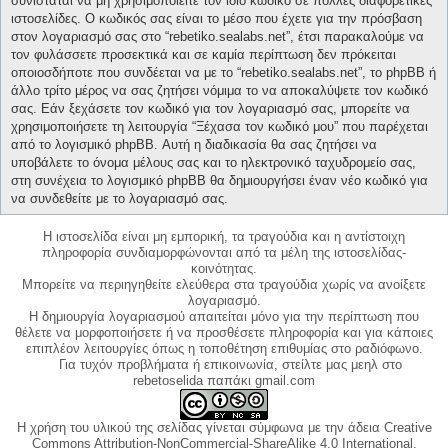
συνίσταται να μη χρησιμοποιείτε τον ίδιο κωδικό σε πολλές διαφορετικές
ιστοσελίδες. Ο κωδικός σας είναι το μέσο που έχετε για την πρόσβαση
στον λογαριασμό σας στο “rebetiko.sealabs.net”, έτσι παρακαλούμε να
τον φυλάσσετε προσεκτικά και σε καμία περίπτωση δεν πρόκειται
οποιοσδήποτε που συνδέεται να με το “rebetiko.sealabs.net”, το phpBB ή
άλλο τρίτο μέρος να σας ζητήσει νόμιμα το να αποκαλύψετε τον κωδικό
σας. Εάν ξεχάσετε τον κωδικό για τον λογαριασμό σας, μπορείτε να
χρησιμοποιήσετε τη λειτουργία “Ξέχασα τον κωδικό μου” που παρέχεται
από το λογισμικό phpBB. Αυτή η διαδικασία θα σας ζητήσει να
υποβάλετε το όνομα μέλους σας και το ηλεκτρονικό ταχυδρομείο σας,
στη συνέχεια το λογισμικό phpBB θα δημιουργήσει έναν νέο κωδικό για
να συνδεθείτε με το λογαριασμό σας.
Η ιστοσελίδα είναι μη εμπορική, τα τραγούδια και η αντίστοιχη
πληροφορία συνδιαμορφώνονται από τα μέλη της ιστοσελίδας-
κοινότητας.
Μπορείτε να περιηγηθείτε ελεύθερα στα τραγούδια χωρίς να ανοίξετε
λογαριασμό.
Η δημιουργία λογαριασμού απαιτείται μόνο για την περίπτωση που
θέλετε να μορφοποιήσετε ή να προσθέσετε πληροφορία και για κάποιες
επιπλέον λειτουργίες όπως η τοποθέτηση επιθυμίας στο ραδιόφωνο.
Για τυχόν προβλήματα ή επικοινωνία, στείλτε μας μεηλ στο
rebetoselida παπάκι gmail.com
Η χρήση του υλικού της σελίδας γίνεται σύμφωνα με την άδεια Creative
Commons Attribution-NonCommercial-ShareAlike 4.0 International,