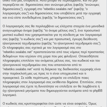
υλικό που μας υποβάλετε. Αυτό μπορεί να περιλαμβάνει, και να μην
περιορίζεται σε: δημοσιεύσεις σαν ανώνυμο μέλος (εφεξής “ανώνυμες
δημοσιεύσεις”), εγγραφή στο “rebetiko.sealabs.net” (εφεξής “ο
λογαριασμός σας”) και δημοσιεύσεις που υποβάλετε μετά την εγγραφή
και ενώ είστε συνδεδεμένος (εφεξής “οι δημοσιεύσεις σας”).
Ο λογαριασμός σας θα περιλαμβάνει ως ελάχιστα στοιχεία ένα μοναδικά
αναγνωρίσιμο όνομα (εφεξής “το όνομα μέλους σας”), ένα προσωπικό
μυστικό κωδικό που χρησιμοποιείται για τη σύνδεση με τον λογαριασμό
σας (εφεξής “ο κωδικός σας”) και μια προσωπική, έγκυρη διεύθυνση
ηλεκτρονικού ταχυδρομείου (εφεξής “το ηλεκτρονικό ταχυδρομείο σας”).
Οι πληροφορίες σας σχετικά με τον λογαριασμό σας στο
“rebetiko.sealabs.net” προστατεύονται από τους νόμους περί προστασίας
δεδομένων που ισχύουν στη χώρα που μας φιλοξενεί. Οποιεσδήποτε
πληροφορίες επιπλέον του ονόματος μέλους σας, του κωδικού και του
ηλεκτρονικού ταχυδρομείου σας που απαιτούνται από το
“rebetiko.sealabs.net” κατά τη διάρκεια της διαδικασίας εγγραφής είναι
στην παρέκκλισή μας ως προς το τι είναι υποχρεωτικό και τι
προαιρετικό. Σε κάθε περίπτωση, μπορείτε να επιλέξετε ποιες
πληροφορίες στον λογαριασμό σας εκτίθενται δημόσια. Επιπλέον, στον
λογαριασμό σας έχετε τη δυνατότητα να επιλέξετε αν θα λαμβάνετε ή
όχι ηλεκτρονικά μηνύματα που δημιουργούνται αυτόματα από το phpBB
λογισμικό.
Ο κωδικός σας κρυπτογραφείται έτσι ώστε να είναι ασφαλές. Όμως