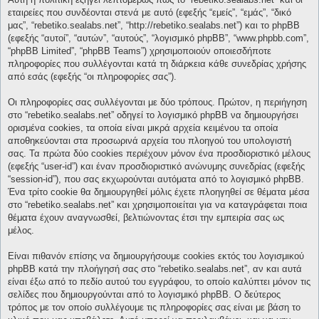
εταιρείες που συνδέονται στενά με αυτό (εφεξής “εμείς”, “εμάς”, “δικό
μας”, “rebetiko.sealabs.net”, “http://rebetiko.sealabs.net”) και το phpBB
(εφεξής “αυτοί”, “αυτών”, “αυτούς”, “λογισμικό phpBB”, “www.phpbb.com”,
“phpBB Limited”, “phpBB Teams”) χρησιμοποιούν οποιεσδήποτε
πληροφορίες που συλλέγονται κατά τη διάρκεια κάθε συνεδρίας χρήσης
από εσάς (εφεξής “οι πληροφορίες σας”).
Οι πληροφορίες σας συλλέγονται με δύο τρόπους. Πρώτον, η περιήγηση
στο “rebetiko.sealabs.net” οδηγεί το λογισμικό phpBB να δημιουργήσει
ορισμένα cookies, τα οποία είναι μικρά αρχεία κειμένου τα οποία
αποθηκεύονται στα προσωρινά αρχεία του πλοηγού του υπολογιστή
σας. Τα πρώτα δύο cookies περιέχουν μόνον ένα προσδιοριστικό μέλους
(εφεξής “user-id”) και έναν προσδιοριστικό ανώνυμης συνεδρίας (εφεξής
“session-id”), που σας εκχωρούνται αυτόματα από το λογισμικό phpBB.
Ένα τρίτο cookie θα δημιουργηθεί μόλις έχετε πλοηγηθεί σε θέματα μέσα
στο “rebetiko.sealabs.net” και χρησιμοποιείται για να καταγράφεται ποια
θέματα έχουν αναγνωσθεί, βελτιώνοντας έτσι την εμπειρία σας ως
μέλος.
Είναι πιθανόν επίσης να δημιουργήσουμε cookies εκτός του λογισμικού
phpBB κατά την πλοήγησή σας στο “rebetiko.sealabs.net”, αν και αυτά
είναι έξω από το πεδίο αυτού του εγγράφου, το οποίο καλύπτει μόνον τις
σελίδες που δημιουργούνται από το λογισμικό phpBB. Ο δεύτερος
τρόπος με τον οποίο συλλέγουμε τις πληροφορίες σας είναι με βάση το