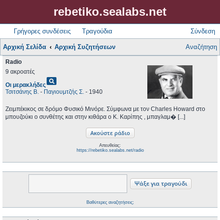
rebetiko.sealabs.net
Γρήγορες συνδέσεις
Τραγούδια
Σύνδεση
Αρχική Σελίδα
Αρχική Συζητήσεων
Αναζήτηση
Radio
9 ακροατές
pageview
Οι μερακλήδες
Τσιτσάνης Β.
-
Παγιουμτζής Σ.
- 1940
Ζειμπέκικος σε δρόμο Φυσικό Μινόρε. Σύμφωνα με τον Charles Howard στο
μπουζούκι ο συνθέτης και στην κιθάρα ο Κ. Καρίπης , μπαγλαμ� [...]
Απευθείας:
https://rebetiko.sealabs.net/radio
Βαθύτερες αναζητήσεις;