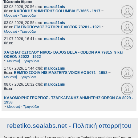
Τελευταία θέματα
03.08.2026, 20:56
από:
marco21nis
θέμα:
ΚΑΠΟΚΗΣ ΔΗΜΗΤΡΗΣ COLUMBIA E-3665 - 1917
~
Μουσική - Τραγούδια
03.08.2026, 20:55
από:
marco21nis
θέμα:
ΣΤΑΣΙΝΟΠΟΥΛΟΣ ΣΩΤΗΡΗΣ VICTOR 73281 - 1921
~
Μουσική - Τραγούδια
21.07.2026, 16:41
από:
marco21nis
θέμα:
ΧΑΤΖΗΑΠΟΣΤΟΛΟΥ ΝΙΚΟΣ- DAJOS BELA - ODEON AA 79815_9 kai
ODEON 82022 - 1922
~
Μουσική - Τραγούδια
17.07.2026, 17:44
από:
marco21nis
θέμα:
ΒΕΜΠΟ ΣΟΦΙΑ HIS MASTER'S VOICE AO 5071 - 1952
~
Μουσική - Τραγούδια
08.07.2026, 16:32
από:
marco21nis
θέμα:
ΚΑΛΟΜΟΙΡΗΣ ΓΕΩΡΓΙΟΣ - ΤΣΑΓΚΑΡΑΚΗΣ ΔΗΜΗΤΡΗΣ ODEON GA 8029 -
1958
~
Μουσική - Τραγούδια
rebetiko.sealabs.net - Πολιτική απορρήτου
Αυτή η πολιτική εξηγεί λεπτομερώς πώς το “rebetiko.sealabs.net” και οι