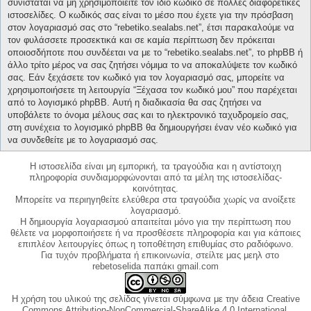
συνίσταται να μη χρησιμοποιείτε τον ίδιο κωδικό σε πολλές διαφορετικές
ιστοσελίδες. Ο κωδικός σας είναι το μέσο που έχετε για την πρόσβαση
στον λογαριασμό σας στο “rebetiko.sealabs.net”, έτσι παρακαλούμε να
τον φυλάσσετε προσεκτικά και σε καμία περίπτωση δεν πρόκειται
οποιοσδήποτε που συνδέεται να με το “rebetiko.sealabs.net”, το phpBB ή
άλλο τρίτο μέρος να σας ζητήσει νόμιμα το να αποκαλύψετε τον κωδικό
σας. Εάν ξεχάσετε τον κωδικό για τον λογαριασμό σας, μπορείτε να
χρησιμοποιήσετε τη λειτουργία “Ξέχασα τον κωδικό μου” που παρέχεται
από το λογισμικό phpBB. Αυτή η διαδικασία θα σας ζητήσει να
υποβάλετε το όνομα μέλους σας και το ηλεκτρονικό ταχυδρομείο σας,
στη συνέχεια το λογισμικό phpBB θα δημιουργήσει έναν νέο κωδικό για
να συνδεθείτε με το λογαριασμό σας.
Η ιστοσελίδα είναι μη εμπορική, τα τραγούδια και η αντίστοιχη
πληροφορία συνδιαμορφώνονται από τα μέλη της ιστοσελίδας-
κοινότητας.
Μπορείτε να περιηγηθείτε ελεύθερα στα τραγούδια χωρίς να ανοίξετε
λογαριασμό.
Η δημιουργία λογαριασμού απαιτείται μόνο για την περίπτωση που
θέλετε να μορφοποιήσετε ή να προσθέσετε πληροφορία και για κάποιες
επιπλέον λειτουργίες όπως η τοποθέτηση επιθυμίας στο ραδιόφωνο.
Για τυχόν προβλήματα ή επικοινωνία, στείλτε μας μεηλ στο
rebetoselida παπάκι gmail.com
Η χρήση του υλικού της σελίδας γίνεται σύμφωνα με την άδεια Creative
Commons Attribution-NonCommercial-ShareAlike 4.0 International,