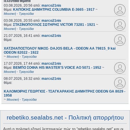
Τελευταία θέματα
03.08.2026, 20:56
από:
marco21nis
θέμα:
ΚΑΠΟΚΗΣ ΔΗΜΗΤΡΗΣ COLUMBIA E-3665 - 1917
~
Μουσική - Τραγούδια
03.08.2026, 20:55
από:
marco21nis
θέμα:
ΣΤΑΣΙΝΟΠΟΥΛΟΣ ΣΩΤΗΡΗΣ VICTOR 73281 - 1921
~
Μουσική - Τραγούδια
21.07.2026, 16:41
από:
marco21nis
θέμα:
ΧΑΤΖΗΑΠΟΣΤΟΛΟΥ ΝΙΚΟΣ- DAJOS BELA - ODEON AA 79815_9 kai
ODEON 82022 - 1922
~
Μουσική - Τραγούδια
17.07.2026, 17:44
από:
marco21nis
θέμα:
ΒΕΜΠΟ ΣΟΦΙΑ HIS MASTER'S VOICE AO 5071 - 1952
~
Μουσική - Τραγούδια
08.07.2026, 16:32
από:
marco21nis
θέμα:
ΚΑΛΟΜΟΙΡΗΣ ΓΕΩΡΓΙΟΣ - ΤΣΑΓΚΑΡΑΚΗΣ ΔΗΜΗΤΡΗΣ ODEON GA 8029 -
1958
~
Μουσική - Τραγούδια
rebetiko.sealabs.net - Πολιτική απορρήτου
Αυτή η πολιτική εξηγεί λεπτομερώς πώς το “rebetiko.sealabs.net” και οι