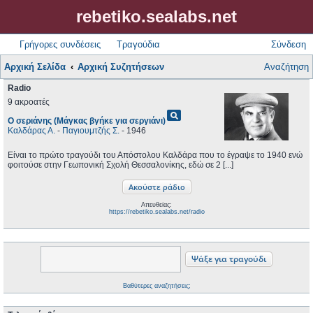
rebetiko.sealabs.net
Γρήγορες συνδέσεις
Τραγούδια
Σύνδεση
Αρχική Σελίδα
Αρχική Συζητήσεων
Αναζήτηση
Radio
9 ακροατές
pageview
Ο σεριάνης (Μάγκας βγήκε για σεργιάνι)
Καλδάρας Α.
-
Παγιουμτζής Σ.
- 1946
Είναι το πρώτο τραγούδι του Απόστολου Καλδάρα που το έγραψε το 1940 ενώ
φοιτούσε στην Γεωπονική Σχολή Θεσσαλονίκης, εδώ σε 2 [...]
Απευθείας:
https://rebetiko.sealabs.net/radio
Βαθύτερες αναζητήσεις;