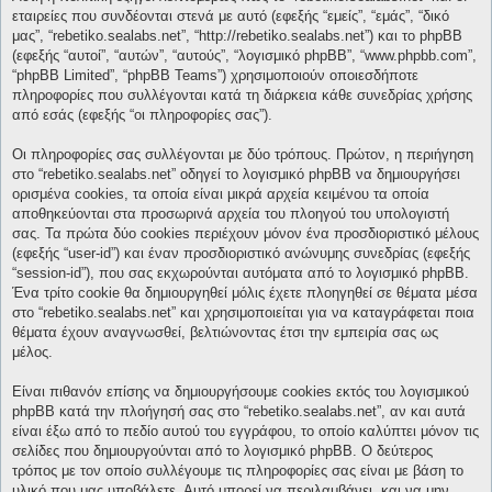
εταιρείες που συνδέονται στενά με αυτό (εφεξής “εμείς”, “εμάς”, “δικό
μας”, “rebetiko.sealabs.net”, “http://rebetiko.sealabs.net”) και το phpBB
(εφεξής “αυτοί”, “αυτών”, “αυτούς”, “λογισμικό phpBB”, “www.phpbb.com”,
“phpBB Limited”, “phpBB Teams”) χρησιμοποιούν οποιεσδήποτε
πληροφορίες που συλλέγονται κατά τη διάρκεια κάθε συνεδρίας χρήσης
από εσάς (εφεξής “οι πληροφορίες σας”).
Οι πληροφορίες σας συλλέγονται με δύο τρόπους. Πρώτον, η περιήγηση
στο “rebetiko.sealabs.net” οδηγεί το λογισμικό phpBB να δημιουργήσει
ορισμένα cookies, τα οποία είναι μικρά αρχεία κειμένου τα οποία
αποθηκεύονται στα προσωρινά αρχεία του πλοηγού του υπολογιστή
σας. Τα πρώτα δύο cookies περιέχουν μόνον ένα προσδιοριστικό μέλους
(εφεξής “user-id”) και έναν προσδιοριστικό ανώνυμης συνεδρίας (εφεξής
“session-id”), που σας εκχωρούνται αυτόματα από το λογισμικό phpBB.
Ένα τρίτο cookie θα δημιουργηθεί μόλις έχετε πλοηγηθεί σε θέματα μέσα
στο “rebetiko.sealabs.net” και χρησιμοποιείται για να καταγράφεται ποια
θέματα έχουν αναγνωσθεί, βελτιώνοντας έτσι την εμπειρία σας ως
μέλος.
Είναι πιθανόν επίσης να δημιουργήσουμε cookies εκτός του λογισμικού
phpBB κατά την πλοήγησή σας στο “rebetiko.sealabs.net”, αν και αυτά
είναι έξω από το πεδίο αυτού του εγγράφου, το οποίο καλύπτει μόνον τις
σελίδες που δημιουργούνται από το λογισμικό phpBB. Ο δεύτερος
τρόπος με τον οποίο συλλέγουμε τις πληροφορίες σας είναι με βάση το
υλικό που μας υποβάλετε. Αυτό μπορεί να περιλαμβάνει, και να μην