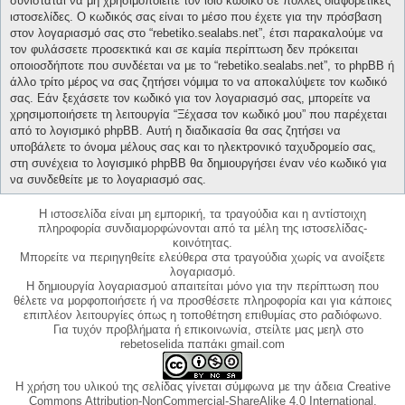
συνίσταται να μη χρησιμοποιείτε τον ίδιο κωδικό σε πολλές διαφορετικές
ιστοσελίδες. Ο κωδικός σας είναι το μέσο που έχετε για την πρόσβαση
στον λογαριασμό σας στο “rebetiko.sealabs.net”, έτσι παρακαλούμε να
τον φυλάσσετε προσεκτικά και σε καμία περίπτωση δεν πρόκειται
οποιοσδήποτε που συνδέεται να με το “rebetiko.sealabs.net”, το phpBB ή
άλλο τρίτο μέρος να σας ζητήσει νόμιμα το να αποκαλύψετε τον κωδικό
σας. Εάν ξεχάσετε τον κωδικό για τον λογαριασμό σας, μπορείτε να
χρησιμοποιήσετε τη λειτουργία “Ξέχασα τον κωδικό μου” που παρέχεται
από το λογισμικό phpBB. Αυτή η διαδικασία θα σας ζητήσει να
υποβάλετε το όνομα μέλους σας και το ηλεκτρονικό ταχυδρομείο σας,
στη συνέχεια το λογισμικό phpBB θα δημιουργήσει έναν νέο κωδικό για
να συνδεθείτε με το λογαριασμό σας.
Η ιστοσελίδα είναι μη εμπορική, τα τραγούδια και η αντίστοιχη
πληροφορία συνδιαμορφώνονται από τα μέλη της ιστοσελίδας-
κοινότητας.
Μπορείτε να περιηγηθείτε ελεύθερα στα τραγούδια χωρίς να ανοίξετε
λογαριασμό.
Η δημιουργία λογαριασμού απαιτείται μόνο για την περίπτωση που
θέλετε να μορφοποιήσετε ή να προσθέσετε πληροφορία και για κάποιες
επιπλέον λειτουργίες όπως η τοποθέτηση επιθυμίας στο ραδιόφωνο.
Για τυχόν προβλήματα ή επικοινωνία, στείλτε μας μεηλ στο
rebetoselida παπάκι gmail.com
Η χρήση του υλικού της σελίδας γίνεται σύμφωνα με την άδεια Creative
Commons Attribution-NonCommercial-ShareAlike 4.0 International,