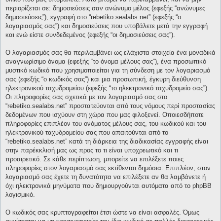
περιορίζεται σε: δημοσιεύσεις σαν ανώνυμο μέλος (εφεξής “ανώνυμες
δημοσιεύσεις”), εγγραφή στο “rebetiko.sealabs.net” (εφεξής “ο
λογαριασμός σας”) και δημοσιεύσεις που υποβάλετε μετά την εγγραφή
και ενώ είστε συνδεδεμένος (εφεξής “οι δημοσιεύσεις σας”).
Ο λογαριασμός σας θα περιλαμβάνει ως ελάχιστα στοιχεία ένα μοναδικά
αναγνωρίσιμο όνομα (εφεξής “το όνομα μέλους σας”), ένα προσωπικό
μυστικό κωδικό που χρησιμοποιείται για τη σύνδεση με τον λογαριασμό
σας (εφεξής “ο κωδικός σας”) και μια προσωπική, έγκυρη διεύθυνση
ηλεκτρονικού ταχυδρομείου (εφεξής “το ηλεκτρονικό ταχυδρομείο σας”).
Οι πληροφορίες σας σχετικά με τον λογαριασμό σας στο
“rebetiko.sealabs.net” προστατεύονται από τους νόμους περί προστασίας
δεδομένων που ισχύουν στη χώρα που μας φιλοξενεί. Οποιεσδήποτε
πληροφορίες επιπλέον του ονόματος μέλους σας, του κωδικού και του
ηλεκτρονικού ταχυδρομείου σας που απαιτούνται από το
“rebetiko.sealabs.net” κατά τη διάρκεια της διαδικασίας εγγραφής είναι
στην παρέκκλισή μας ως προς το τι είναι υποχρεωτικό και τι
προαιρετικό. Σε κάθε περίπτωση, μπορείτε να επιλέξετε ποιες
πληροφορίες στον λογαριασμό σας εκτίθενται δημόσια. Επιπλέον, στον
λογαριασμό σας έχετε τη δυνατότητα να επιλέξετε αν θα λαμβάνετε ή
όχι ηλεκτρονικά μηνύματα που δημιουργούνται αυτόματα από το phpBB
λογισμικό.
Ο κωδικός σας κρυπτογραφείται έτσι ώστε να είναι ασφαλές. Όμως