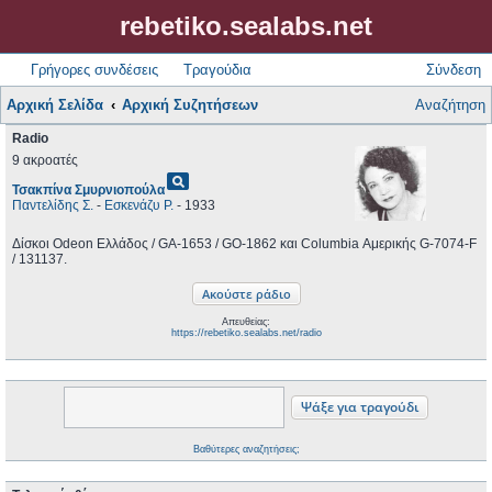
rebetiko.sealabs.net
Γρήγορες συνδέσεις
Τραγούδια
Σύνδεση
Αρχική Σελίδα
Αρχική Συζητήσεων
Αναζήτηση
Radio
9 ακροατές
pageview
Τσακπίνα Σμυρνιοπούλα
Παντελίδης Σ.
-
Εσκενάζυ Ρ.
- 1933
Δίσκοι Odeon Ελλάδος / GA-1653 / GO-1862 και Columbia Αμερικής G-7074-F
/ 131137.
Απευθείας:
https://rebetiko.sealabs.net/radio
Βαθύτερες αναζητήσεις;