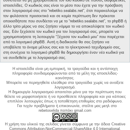
συνίσταται να μη χρησιμοποιείτε τον ίδιο κωδικό σε πολλές διαφορετικές
ιστοσελίδες. Ο κωδικός σας είναι το μέσο που έχετε για την πρόσβαση
στον λογαριασμό σας στο “rebetiko.sealabs.net”, έτσι παρακαλούμε να
τον φυλάσσετε προσεκτικά και σε καμία περίπτωση δεν πρόκειται
οποιοσδήποτε που συνδέεται να με το “rebetiko.sealabs.net”, το phpBB ή
άλλο τρίτο μέρος να σας ζητήσει νόμιμα το να αποκαλύψετε τον κωδικό
σας. Εάν ξεχάσετε τον κωδικό για τον λογαριασμό σας, μπορείτε να
χρησιμοποιήσετε τη λειτουργία “Ξέχασα τον κωδικό μου” που παρέχεται
από το λογισμικό phpBB. Αυτή η διαδικασία θα σας ζητήσει να
υποβάλετε το όνομα μέλους σας και το ηλεκτρονικό ταχυδρομείο σας,
στη συνέχεια το λογισμικό phpBB θα δημιουργήσει έναν νέο κωδικό για
να συνδεθείτε με το λογαριασμό σας.
Η ιστοσελίδα είναι μη εμπορική, τα τραγούδια και η αντίστοιχη
πληροφορία συνδιαμορφώνονται από τα μέλη της ιστοσελίδας-
κοινότητας.
Μπορείτε να περιηγηθείτε ελεύθερα στα τραγούδια χωρίς να ανοίξετε
λογαριασμό.
Η δημιουργία λογαριασμού απαιτείται μόνο για την περίπτωση που
θέλετε να μορφοποιήσετε ή να προσθέσετε πληροφορία και για κάποιες
επιπλέον λειτουργίες όπως η τοποθέτηση επιθυμίας στο ραδιόφωνο.
Για τυχόν προβλήματα ή επικοινωνία, στείλτε μας μεηλ στο
rebetoselida παπάκι gmail.com
Η χρήση του υλικού της σελίδας γίνεται σύμφωνα με την άδεια Creative
Commons Attribution-NonCommercial-ShareAlike 4.0 International,