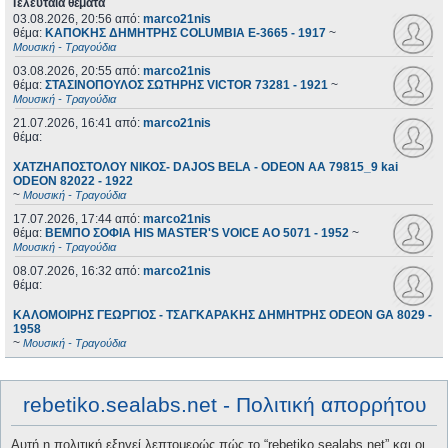
Τελευταία θέματα
03.08.2026, 20:56
από:
marco21nis
θέμα:
ΚΑΠΟΚΗΣ ΔΗΜΗΤΡΗΣ COLUMBIA E-3665 - 1917
~
Μουσική - Τραγούδια
03.08.2026, 20:55
από:
marco21nis
θέμα:
ΣΤΑΣΙΝΟΠΟΥΛΟΣ ΣΩΤΗΡΗΣ VICTOR 73281 - 1921
~
Μουσική - Τραγούδια
21.07.2026, 16:41
από:
marco21nis
θέμα:
ΧΑΤΖΗΑΠΟΣΤΟΛΟΥ ΝΙΚΟΣ- DAJOS BELA - ODEON AA 79815_9 kai
ODEON 82022 - 1922
~
Μουσική - Τραγούδια
17.07.2026, 17:44
από:
marco21nis
θέμα:
ΒΕΜΠΟ ΣΟΦΙΑ HIS MASTER'S VOICE AO 5071 - 1952
~
Μουσική - Τραγούδια
08.07.2026, 16:32
από:
marco21nis
θέμα:
ΚΑΛΟΜΟΙΡΗΣ ΓΕΩΡΓΙΟΣ - ΤΣΑΓΚΑΡΑΚΗΣ ΔΗΜΗΤΡΗΣ ODEON GA 8029 -
1958
~
Μουσική - Τραγούδια
rebetiko.sealabs.net - Πολιτική απορρήτου
Αυτή η πολιτική εξηγεί λεπτομερώς πώς το “rebetiko.sealabs.net” και οι