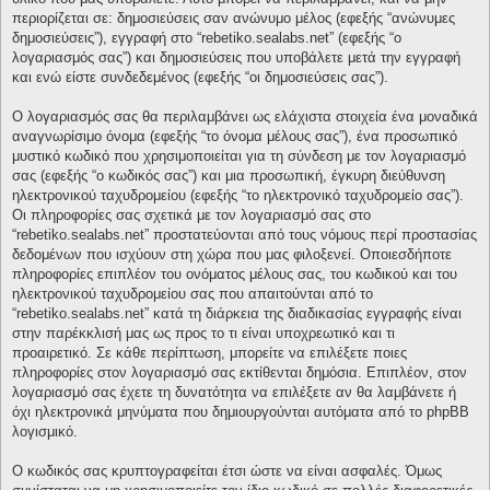
περιορίζεται σε: δημοσιεύσεις σαν ανώνυμο μέλος (εφεξής “ανώνυμες
δημοσιεύσεις”), εγγραφή στο “rebetiko.sealabs.net” (εφεξής “ο
λογαριασμός σας”) και δημοσιεύσεις που υποβάλετε μετά την εγγραφή
και ενώ είστε συνδεδεμένος (εφεξής “οι δημοσιεύσεις σας”).
Ο λογαριασμός σας θα περιλαμβάνει ως ελάχιστα στοιχεία ένα μοναδικά
αναγνωρίσιμο όνομα (εφεξής “το όνομα μέλους σας”), ένα προσωπικό
μυστικό κωδικό που χρησιμοποιείται για τη σύνδεση με τον λογαριασμό
σας (εφεξής “ο κωδικός σας”) και μια προσωπική, έγκυρη διεύθυνση
ηλεκτρονικού ταχυδρομείου (εφεξής “το ηλεκτρονικό ταχυδρομείο σας”).
Οι πληροφορίες σας σχετικά με τον λογαριασμό σας στο
“rebetiko.sealabs.net” προστατεύονται από τους νόμους περί προστασίας
δεδομένων που ισχύουν στη χώρα που μας φιλοξενεί. Οποιεσδήποτε
πληροφορίες επιπλέον του ονόματος μέλους σας, του κωδικού και του
ηλεκτρονικού ταχυδρομείου σας που απαιτούνται από το
“rebetiko.sealabs.net” κατά τη διάρκεια της διαδικασίας εγγραφής είναι
στην παρέκκλισή μας ως προς το τι είναι υποχρεωτικό και τι
προαιρετικό. Σε κάθε περίπτωση, μπορείτε να επιλέξετε ποιες
πληροφορίες στον λογαριασμό σας εκτίθενται δημόσια. Επιπλέον, στον
λογαριασμό σας έχετε τη δυνατότητα να επιλέξετε αν θα λαμβάνετε ή
όχι ηλεκτρονικά μηνύματα που δημιουργούνται αυτόματα από το phpBB
λογισμικό.
Ο κωδικός σας κρυπτογραφείται έτσι ώστε να είναι ασφαλές. Όμως