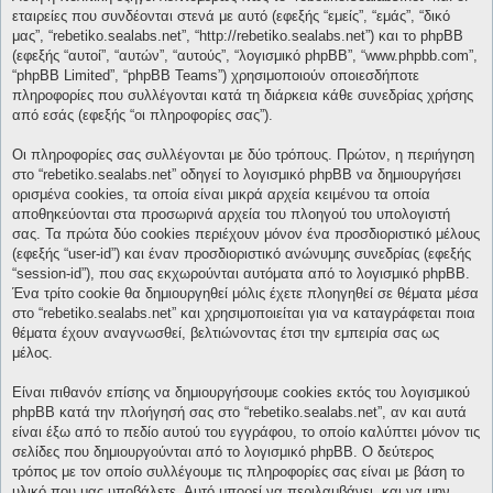
εταιρείες που συνδέονται στενά με αυτό (εφεξής “εμείς”, “εμάς”, “δικό
μας”, “rebetiko.sealabs.net”, “http://rebetiko.sealabs.net”) και το phpBB
(εφεξής “αυτοί”, “αυτών”, “αυτούς”, “λογισμικό phpBB”, “www.phpbb.com”,
“phpBB Limited”, “phpBB Teams”) χρησιμοποιούν οποιεσδήποτε
πληροφορίες που συλλέγονται κατά τη διάρκεια κάθε συνεδρίας χρήσης
από εσάς (εφεξής “οι πληροφορίες σας”).
Οι πληροφορίες σας συλλέγονται με δύο τρόπους. Πρώτον, η περιήγηση
στο “rebetiko.sealabs.net” οδηγεί το λογισμικό phpBB να δημιουργήσει
ορισμένα cookies, τα οποία είναι μικρά αρχεία κειμένου τα οποία
αποθηκεύονται στα προσωρινά αρχεία του πλοηγού του υπολογιστή
σας. Τα πρώτα δύο cookies περιέχουν μόνον ένα προσδιοριστικό μέλους
(εφεξής “user-id”) και έναν προσδιοριστικό ανώνυμης συνεδρίας (εφεξής
“session-id”), που σας εκχωρούνται αυτόματα από το λογισμικό phpBB.
Ένα τρίτο cookie θα δημιουργηθεί μόλις έχετε πλοηγηθεί σε θέματα μέσα
στο “rebetiko.sealabs.net” και χρησιμοποιείται για να καταγράφεται ποια
θέματα έχουν αναγνωσθεί, βελτιώνοντας έτσι την εμπειρία σας ως
μέλος.
Είναι πιθανόν επίσης να δημιουργήσουμε cookies εκτός του λογισμικού
phpBB κατά την πλοήγησή σας στο “rebetiko.sealabs.net”, αν και αυτά
είναι έξω από το πεδίο αυτού του εγγράφου, το οποίο καλύπτει μόνον τις
σελίδες που δημιουργούνται από το λογισμικό phpBB. Ο δεύτερος
τρόπος με τον οποίο συλλέγουμε τις πληροφορίες σας είναι με βάση το
υλικό που μας υποβάλετε. Αυτό μπορεί να περιλαμβάνει, και να μην