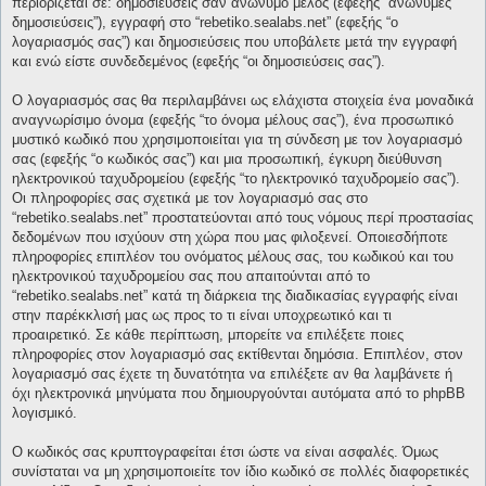
περιορίζεται σε: δημοσιεύσεις σαν ανώνυμο μέλος (εφεξής “ανώνυμες
δημοσιεύσεις”), εγγραφή στο “rebetiko.sealabs.net” (εφεξής “ο
λογαριασμός σας”) και δημοσιεύσεις που υποβάλετε μετά την εγγραφή
και ενώ είστε συνδεδεμένος (εφεξής “οι δημοσιεύσεις σας”).
Ο λογαριασμός σας θα περιλαμβάνει ως ελάχιστα στοιχεία ένα μοναδικά
αναγνωρίσιμο όνομα (εφεξής “το όνομα μέλους σας”), ένα προσωπικό
μυστικό κωδικό που χρησιμοποιείται για τη σύνδεση με τον λογαριασμό
σας (εφεξής “ο κωδικός σας”) και μια προσωπική, έγκυρη διεύθυνση
ηλεκτρονικού ταχυδρομείου (εφεξής “το ηλεκτρονικό ταχυδρομείο σας”).
Οι πληροφορίες σας σχετικά με τον λογαριασμό σας στο
“rebetiko.sealabs.net” προστατεύονται από τους νόμους περί προστασίας
δεδομένων που ισχύουν στη χώρα που μας φιλοξενεί. Οποιεσδήποτε
πληροφορίες επιπλέον του ονόματος μέλους σας, του κωδικού και του
ηλεκτρονικού ταχυδρομείου σας που απαιτούνται από το
“rebetiko.sealabs.net” κατά τη διάρκεια της διαδικασίας εγγραφής είναι
στην παρέκκλισή μας ως προς το τι είναι υποχρεωτικό και τι
προαιρετικό. Σε κάθε περίπτωση, μπορείτε να επιλέξετε ποιες
πληροφορίες στον λογαριασμό σας εκτίθενται δημόσια. Επιπλέον, στον
λογαριασμό σας έχετε τη δυνατότητα να επιλέξετε αν θα λαμβάνετε ή
όχι ηλεκτρονικά μηνύματα που δημιουργούνται αυτόματα από το phpBB
λογισμικό.
Ο κωδικός σας κρυπτογραφείται έτσι ώστε να είναι ασφαλές. Όμως
συνίσταται να μη χρησιμοποιείτε τον ίδιο κωδικό σε πολλές διαφορετικές