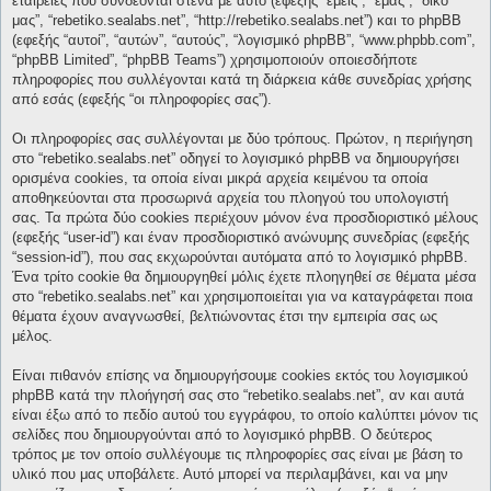
εταιρείες που συνδέονται στενά με αυτό (εφεξής “εμείς”, “εμάς”, “δικό
μας”, “rebetiko.sealabs.net”, “http://rebetiko.sealabs.net”) και το phpBB
(εφεξής “αυτοί”, “αυτών”, “αυτούς”, “λογισμικό phpBB”, “www.phpbb.com”,
“phpBB Limited”, “phpBB Teams”) χρησιμοποιούν οποιεσδήποτε
πληροφορίες που συλλέγονται κατά τη διάρκεια κάθε συνεδρίας χρήσης
από εσάς (εφεξής “οι πληροφορίες σας”).
Οι πληροφορίες σας συλλέγονται με δύο τρόπους. Πρώτον, η περιήγηση
στο “rebetiko.sealabs.net” οδηγεί το λογισμικό phpBB να δημιουργήσει
ορισμένα cookies, τα οποία είναι μικρά αρχεία κειμένου τα οποία
αποθηκεύονται στα προσωρινά αρχεία του πλοηγού του υπολογιστή
σας. Τα πρώτα δύο cookies περιέχουν μόνον ένα προσδιοριστικό μέλους
(εφεξής “user-id”) και έναν προσδιοριστικό ανώνυμης συνεδρίας (εφεξής
“session-id”), που σας εκχωρούνται αυτόματα από το λογισμικό phpBB.
Ένα τρίτο cookie θα δημιουργηθεί μόλις έχετε πλοηγηθεί σε θέματα μέσα
στο “rebetiko.sealabs.net” και χρησιμοποιείται για να καταγράφεται ποια
θέματα έχουν αναγνωσθεί, βελτιώνοντας έτσι την εμπειρία σας ως
μέλος.
Είναι πιθανόν επίσης να δημιουργήσουμε cookies εκτός του λογισμικού
phpBB κατά την πλοήγησή σας στο “rebetiko.sealabs.net”, αν και αυτά
είναι έξω από το πεδίο αυτού του εγγράφου, το οποίο καλύπτει μόνον τις
σελίδες που δημιουργούνται από το λογισμικό phpBB. Ο δεύτερος
τρόπος με τον οποίο συλλέγουμε τις πληροφορίες σας είναι με βάση το
υλικό που μας υποβάλετε. Αυτό μπορεί να περιλαμβάνει, και να μην