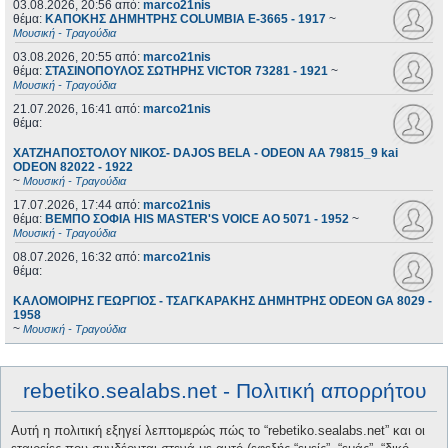
03.08.2026, 20:56
από:
marco21nis
θέμα:
ΚΑΠΟΚΗΣ ΔΗΜΗΤΡΗΣ COLUMBIA E-3665 - 1917
~
Μουσική - Τραγούδια
03.08.2026, 20:55
από:
marco21nis
θέμα:
ΣΤΑΣΙΝΟΠΟΥΛΟΣ ΣΩΤΗΡΗΣ VICTOR 73281 - 1921
~
Μουσική - Τραγούδια
21.07.2026, 16:41
από:
marco21nis
θέμα:
ΧΑΤΖΗΑΠΟΣΤΟΛΟΥ ΝΙΚΟΣ- DAJOS BELA - ODEON AA 79815_9 kai
ODEON 82022 - 1922
~
Μουσική - Τραγούδια
17.07.2026, 17:44
από:
marco21nis
θέμα:
ΒΕΜΠΟ ΣΟΦΙΑ HIS MASTER'S VOICE AO 5071 - 1952
~
Μουσική - Τραγούδια
08.07.2026, 16:32
από:
marco21nis
θέμα:
ΚΑΛΟΜΟΙΡΗΣ ΓΕΩΡΓΙΟΣ - ΤΣΑΓΚΑΡΑΚΗΣ ΔΗΜΗΤΡΗΣ ODEON GA 8029 -
1958
~
Μουσική - Τραγούδια
rebetiko.sealabs.net - Πολιτική απορρήτου
Αυτή η πολιτική εξηγεί λεπτομερώς πώς το “rebetiko.sealabs.net” και οι