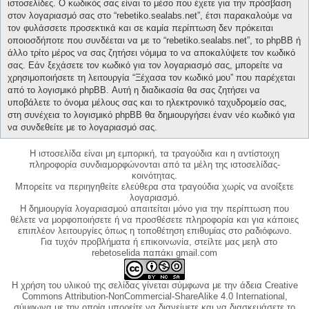
ιστοσελίδες. Ο κωδικός σας είναι το μέσο που έχετε για την πρόσβαση
στον λογαριασμό σας στο “rebetiko.sealabs.net”, έτσι παρακαλούμε να
τον φυλάσσετε προσεκτικά και σε καμία περίπτωση δεν πρόκειται
οποιοσδήποτε που συνδέεται να με το “rebetiko.sealabs.net”, το phpBB ή
άλλο τρίτο μέρος να σας ζητήσει νόμιμα το να αποκαλύψετε τον κωδικό
σας. Εάν ξεχάσετε τον κωδικό για τον λογαριασμό σας, μπορείτε να
χρησιμοποιήσετε τη λειτουργία “Ξέχασα τον κωδικό μου” που παρέχεται
από το λογισμικό phpBB. Αυτή η διαδικασία θα σας ζητήσει να
υποβάλετε το όνομα μέλους σας και το ηλεκτρονικό ταχυδρομείο σας,
στη συνέχεια το λογισμικό phpBB θα δημιουργήσει έναν νέο κωδικό για
να συνδεθείτε με το λογαριασμό σας.
Η ιστοσελίδα είναι μη εμπορική, τα τραγούδια και η αντίστοιχη
πληροφορία συνδιαμορφώνονται από τα μέλη της ιστοσελίδας-
κοινότητας.
Μπορείτε να περιηγηθείτε ελεύθερα στα τραγούδια χωρίς να ανοίξετε
λογαριασμό.
Η δημιουργία λογαριασμού απαιτείται μόνο για την περίπτωση που
θέλετε να μορφοποιήσετε ή να προσθέσετε πληροφορία και για κάποιες
επιπλέον λειτουργίες όπως η τοποθέτηση επιθυμίας στο ραδιόφωνο.
Για τυχόν προβλήματα ή επικοινωνία, στείλτε μας μεηλ στο
rebetoselida παπάκι gmail.com
Η χρήση του υλικού της σελίδας γίνεται σύμφωνα με την άδεια Creative
Commons Attribution-NonCommercial-ShareAlike 4.0 International,
σύμφωνα με την οποία μπορείτε να διανείμετε και να διασκευάσετε το