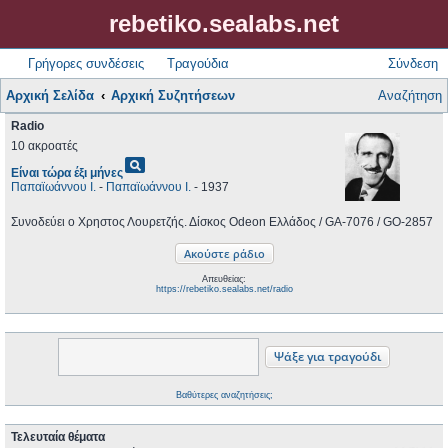
rebetiko.sealabs.net
Γρήγορες συνδέσεις
Τραγούδια
Σύνδεση
Αρχική Σελίδα
Αρχική Συζητήσεων
Αναζήτηση
Radio
10 ακροατές
pageview
Είναι τώρα έξι μήνες
Παπαϊωάννου Ι.
-
Παπαϊωάννου Ι.
- 1937
Συνοδεύει ο Χρηστος Λουρετζής. Δίσκος Odeon Ελλάδος / GA-7076 / GO-2857
Απευθείας:
https://rebetiko.sealabs.net/radio
Βαθύτερες αναζητήσεις;
Τελευταία θέματα