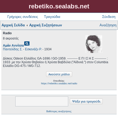
rebetiko.sealabs.net
Γρήγορες συνδέσεις
Τραγούδια
Σύνδεση
Αρχική Σελίδα
Αρχική Συζητήσεων
Αναζήτηση
Radio
8 ακροατές
pageview
Αμάν Αννίτσα
Παντελίδης Σ.
-
Εσκενάζυ Ρ.
- 1934
Δίσκος Odeon Ελλάδος GA-1696 / GO-1959. ---------- Ε Π Ι Σ Η Σ ----------- :
1933 ,με την Χρύσα Θηβαίου ή Χρύσα Βαβδύλα (''Αϊδινιά.'') στον Columbia
Ελλάδο DG-475 / WG-712.
Απευθείας:
https://rebetiko.sealabs.net/radio
Βαθύτερες αναζητήσεις;