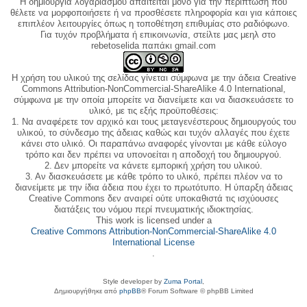
Η δημιουργία λογαριασμού απαιτείται μόνο για την περίπτωση που
θέλετε να μορφοποιήσετε ή να προσθέσετε πληροφορία και για κάποιες
επιπλέον λειτουργίες όπως η τοποθέτηση επιθυμίας στο ραδιόφωνο.
Για τυχόν προβλήματα ή επικοινωνία, στείλτε μας μεηλ στο
rebetoselida παπάκι gmail.com
Η χρήση του υλικού της σελίδας γίνεται σύμφωνα με την άδεια Creative
Commons Attribution-NonCommercial-ShareAlike 4.0 International,
σύμφωνα με την οποία μπορείτε να διανείμετε και να διασκευάσετε το
υλικό, με τις εξής προϋποθέσεις:
1. Να αναφέρετε τον αρχικό και τους μεταγενέστερους δημιουργούς του
υλικού, το σύνδεσμο της άδειας καθώς και τυχόν αλλαγές που έχετε
κάνει στο υλικό. Οι παραπάνω αναφορές γίνονται με κάθε εύλογο
τρόπο και δεν πρέπει να υπονοείται η αποδοχή του δημιουργού.
2. Δεν μπορείτε να κάνετε εμπορική χρήση του υλικού.
3. Αν διασκευάσετε με κάθε τρόπο το υλικό, πρέπει πλέον να το
διανείμετε με την ίδια άδεια που έχει το πρωτότυπο. Η ύπαρξη άδειας
Creative Commons δεν αναιρεί ούτε υποκαθιστά τις ισχύουσες
διατάξεις του νόμου περί πνευματικής ιδιοκτησίας.
This work is licensed under a
Creative Commons Attribution-NonCommercial-ShareAlike 4.0
International License
.
Style developer by
Zuma Portal
,
Δημιουργήθηκε από
phpBB
® Forum Software © phpBB Limited