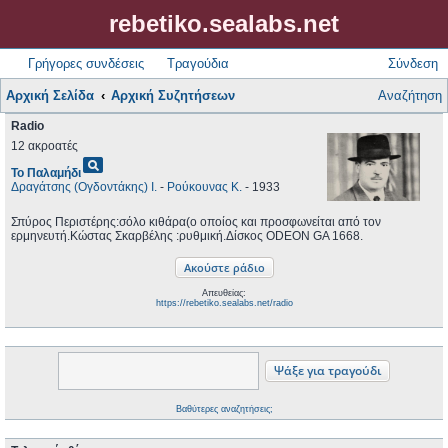
rebetiko.sealabs.net
Γρήγορες συνδέσεις
Τραγούδια
Σύνδεση
Αρχική Σελίδα
Αρχική Συζητήσεων
Αναζήτηση
Radio
12 ακροατές
pageview
Το Παλαμήδι
Δραγάτσης (Ογδοντάκης) Ι.
-
Ρούκουνας Κ.
- 1933
Σπύρος Περιστέρης:σόλο κιθάρα(ο οποίος και προσφωνείται από τον
ερμηνευτή.Κώστας Σκαρβέλης :ρυθμική.Δίσκος ODEON GA 1668.
Απευθείας:
https://rebetiko.sealabs.net/radio
Βαθύτερες αναζητήσεις;