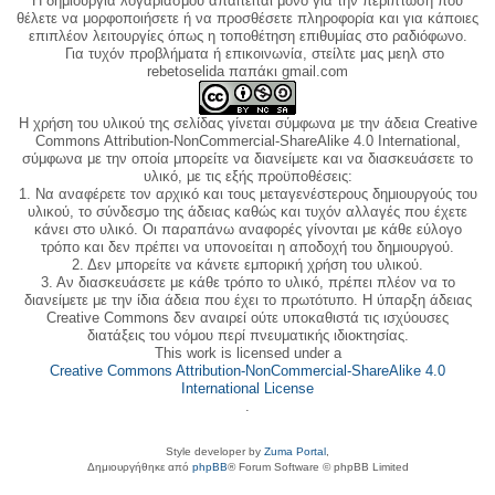
Η δημιουργία λογαριασμού απαιτείται μόνο για την περίπτωση που
θέλετε να μορφοποιήσετε ή να προσθέσετε πληροφορία και για κάποιες
επιπλέον λειτουργίες όπως η τοποθέτηση επιθυμίας στο ραδιόφωνο.
Για τυχόν προβλήματα ή επικοινωνία, στείλτε μας μεηλ στο
rebetoselida παπάκι gmail.com
Η χρήση του υλικού της σελίδας γίνεται σύμφωνα με την άδεια Creative
Commons Attribution-NonCommercial-ShareAlike 4.0 International,
σύμφωνα με την οποία μπορείτε να διανείμετε και να διασκευάσετε το
υλικό, με τις εξής προϋποθέσεις:
1. Να αναφέρετε τον αρχικό και τους μεταγενέστερους δημιουργούς του
υλικού, το σύνδεσμο της άδειας καθώς και τυχόν αλλαγές που έχετε
κάνει στο υλικό. Οι παραπάνω αναφορές γίνονται με κάθε εύλογο
τρόπο και δεν πρέπει να υπονοείται η αποδοχή του δημιουργού.
2. Δεν μπορείτε να κάνετε εμπορική χρήση του υλικού.
3. Αν διασκευάσετε με κάθε τρόπο το υλικό, πρέπει πλέον να το
διανείμετε με την ίδια άδεια που έχει το πρωτότυπο. Η ύπαρξη άδειας
Creative Commons δεν αναιρεί ούτε υποκαθιστά τις ισχύουσες
διατάξεις του νόμου περί πνευματικής ιδιοκτησίας.
This work is licensed under a
Creative Commons Attribution-NonCommercial-ShareAlike 4.0
International License
.
Style developer by
Zuma Portal
,
Δημιουργήθηκε από
phpBB
® Forum Software © phpBB Limited