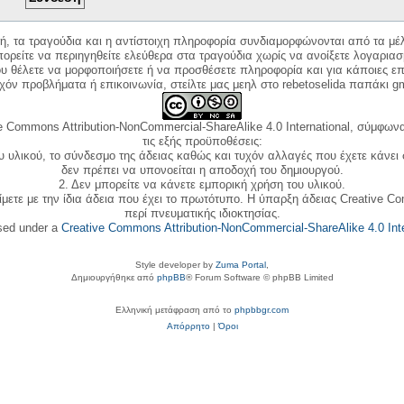
κή, τα τραγούδια και η αντίστοιχη πληροφορία συνδιαμορφώνονται από τα μέλ
ορείτε να περιηγηθείτε ελεύθερα στα τραγούδια χωρίς να ανοίξετε λογαριασ
ου θέλετε να μορφοποιήσετε ή να προσθέσετε πληροφορία και για κάποιες επ
όν προβλήματα ή επικοινωνία, στείλτε μας μεηλ στο rebetoselida παπάκι g
e Commons Attribution-NonCommercial-ShareAlike 4.0 International, σύμφωνα 
τις εξής προϋποθέσεις:
ου υλικού, το σύνδεσμο της άδειας καθώς και τυχόν αλλαγές που έχετε κάνει
δεν πρέπει να υπονοείται η αποδοχή του δημιουργού.
2. Δεν μπορείτε να κάνετε εμπορική χρήση του υλικού.
ίμετε με την ίδια άδεια που έχει το πρωτότυπο. Η ύπαρξη άδειας Creative C
περί πνευματικής ιδιοκτησίας.
nsed under a
Creative Commons Attribution-NonCommercial-ShareAlike 4.0 Inte
Style developer by
Zuma Portal
,
Δημιουργήθηκε από
phpBB
® Forum Software © phpBB Limited
Ελληνική μετάφραση από το
phpbbgr.com
Απόρρητο
|
Όροι