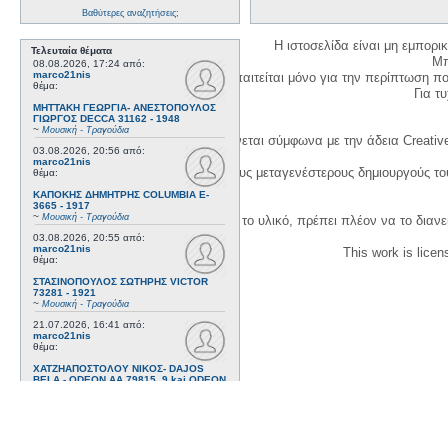
Βαθύτερες αναζητήσεις;
Η ιστοσελίδα είναι μη εμπορι
Τελευταία θέματα
Μπ
08.08.2026, 17:24
από:
marco21nis
Η δημιουργία λογαριασμού απαιτείται μόνο για την περίπτωση π
θέμα:
Για τυχ
ΜΗΤΤΑΚΗ ΓΕΩΡΓΙΑ- ΑΝΕΣΤΟΠΟΥΛΟΣ
ΓΙΩΡΓΟΣ DECCA 31162 - 1948
~
Μουσική - Τραγούδια
Η χρήση του υλικού της σελίδας γίνεται σύμφωνα με την άδεια Creativ
03.08.2026, 20:56
από:
marco21nis
1. Να αναφέρετε τον αρχικό και τους μεταγενέστερους δημιουργούς τ
θέμα:
ΚΑΠΟΚΗΣ ΔΗΜΗΤΡΗΣ COLUMBIA E-
3665 - 1917
~
Μουσική - Τραγούδια
3. Αν διασκευάσετε με κάθε τρόπο το υλικό, πρέπει πλέον να το διανε
03.08.2026, 20:55
από:
marco21nis
This work is lice
θέμα:
ΣΤΑΣΙΝΟΠΟΥΛΟΣ ΣΩΤΗΡΗΣ VICTOR
73281 - 1921
~
Μουσική - Τραγούδια
21.07.2026, 16:41
από:
marco21nis
θέμα:
ΧΑΤΖΗΑΠΟΣΤΟΛΟΥ ΝΙΚΟΣ- DAJOS
BELA - ODEON AA 79815_9 kai ODEON
82022 - 1922
~
Μουσική - Τραγούδια
17.07.2026, 17:44
από:
marco21nis
θέμα: