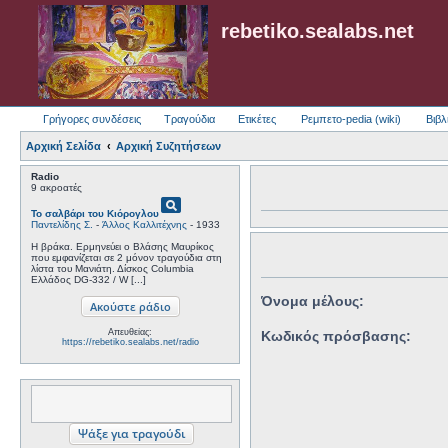
rebetiko.sealabs.net
Γρήγορες συνδέσεις
Τραγούδια
Ετικέτες
Ρεμπετο-pedia (wiki)
Βιβλ
Αρχική Σελίδα
Αρχική Συζητήσεων
Radio
9 ακροατές
pageview
Το σαλβάρι του Κιόρογλου
Παντελίδης Σ.
-
Άλλος Καλλιτέχνης
- 1933
Η βράκα. Ερμηνεύει ο Βλάσης Μαυρίκος
που εμφανίζεται σε 2 μόνον τραγούδια στη
λίστα του Μανιάτη. Δίσκος Columbia
Ελλάδος DG-332 / W [...]
Όνομα μέλους:
Απευθείας:
Κωδικός πρόσβασης:
https://rebetiko.sealabs.net/radio