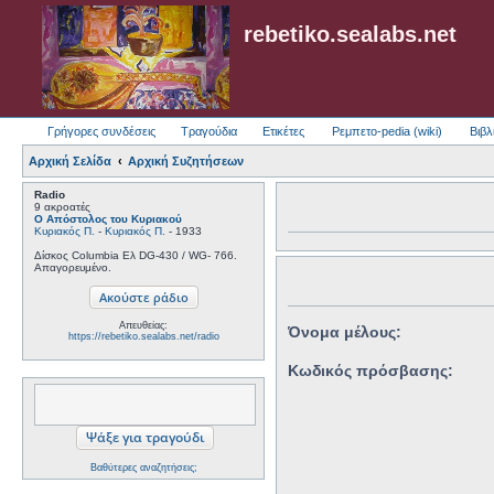
rebetiko.sealabs.net
Γρήγορες συνδέσεις
Τραγούδια
Ετικέτες
Ρεμπετο-pedia (wiki)
Βιβλ
Αρχική Σελίδα
Αρχική Συζητήσεων
Radio
9 ακροατές
Ο Απόστολος του Κυριακού
Κυριακός Π.
-
Κυριακός Π.
- 1933
Δίσκος Columbia Ελ DG-430 / WG- 766.
Απαγορευμένο.
Απευθείας:
Όνομα μέλους:
https://rebetiko.sealabs.net/radio
Κωδικός πρόσβασης:
Βαθύτερες αναζητήσεις;