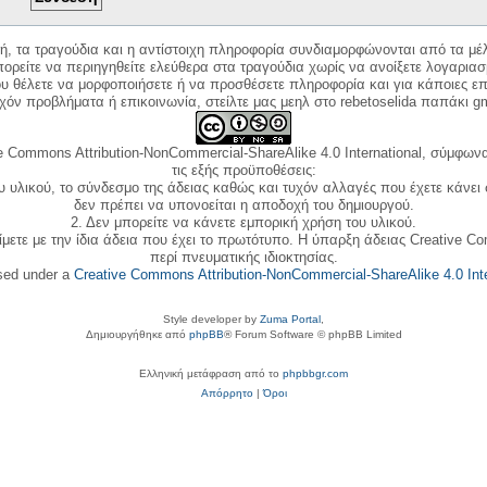
κή, τα τραγούδια και η αντίστοιχη πληροφορία συνδιαμορφώνονται από τα μέλ
ορείτε να περιηγηθείτε ελεύθερα στα τραγούδια χωρίς να ανοίξετε λογαριασ
ου θέλετε να μορφοποιήσετε ή να προσθέσετε πληροφορία και για κάποιες επ
όν προβλήματα ή επικοινωνία, στείλτε μας μεηλ στο rebetoselida παπάκι g
e Commons Attribution-NonCommercial-ShareAlike 4.0 International, σύμφωνα 
τις εξής προϋποθέσεις:
ου υλικού, το σύνδεσμο της άδειας καθώς και τυχόν αλλαγές που έχετε κάνει
δεν πρέπει να υπονοείται η αποδοχή του δημιουργού.
2. Δεν μπορείτε να κάνετε εμπορική χρήση του υλικού.
ίμετε με την ίδια άδεια που έχει το πρωτότυπο. Η ύπαρξη άδειας Creative C
περί πνευματικής ιδιοκτησίας.
nsed under a
Creative Commons Attribution-NonCommercial-ShareAlike 4.0 Inte
Style developer by
Zuma Portal
,
Δημιουργήθηκε από
phpBB
® Forum Software © phpBB Limited
Ελληνική μετάφραση από το
phpbbgr.com
Απόρρητο
|
Όροι