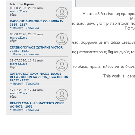
Τελευταία θέματα
03.08.2026, 20:56
από:
marco21nis
Η ιστοσελίδα είναι μη εμπορι
θέμα:
Μπ
ΚΑΠΟΚΗΣ ΔΗΜΗΤΡΗΣ COLUMBIA E-
Η δημιουργία λογαριασμού απαιτείται μόνο για την περίπτωση π
3665 - 1917
Για τυχ
~
Μουσική - Τραγούδια
03.08.2026, 20:55
από:
marco21nis
θέμα:
Η χρήση του υλικού της σελίδας γίνεται σύμφωνα με την άδεια Creativ
ΣΤΑΣΙΝΟΠΟΥΛΟΣ ΣΩΤΗΡΗΣ VICTOR
73281 - 1921
1. Να αναφέρετε τον αρχικό και τους μεταγενέστερους δημιουργούς τ
~
Μουσική - Τραγούδια
21.07.2026, 16:41
από:
marco21nis
3. Αν διασκευάσετε με κάθε τρόπο το υλικό, πρέπει πλέον να το διανε
θέμα:
ΧΑΤΖΗΑΠΟΣΤΟΛΟΥ ΝΙΚΟΣ- DAJOS
This work is lice
BELA - ODEON AA 79815_9 kai ODEON
82022 - 1922
~
Μουσική - Τραγούδια
17.07.2026, 17:44
από:
marco21nis
θέμα:
ΒΕΜΠΟ ΣΟΦΙΑ HIS MASTER'S VOICE
AO 5071 - 1952
~
Μουσική - Τραγούδια
08.07.2026, 16:32
από:
marco21nis
θέμα:
ΚΑΛΟΜΟΙΡΗΣ ΓΕΩΡΓΙΟΣ -
ΤΣΑΓΚΑΡΑΚΗΣ ΔΗΜΗΤΡΗΣ ODEON GA