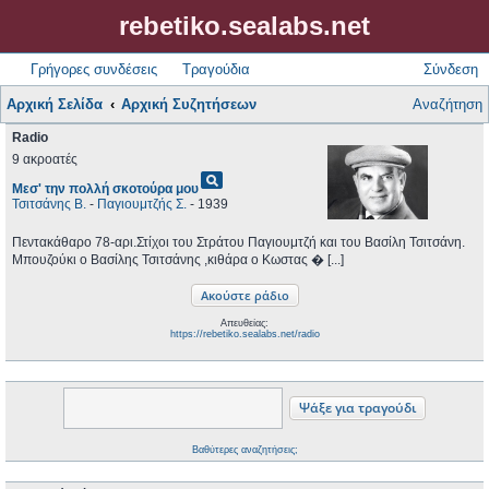
rebetiko.sealabs.net
Γρήγορες συνδέσεις
Τραγούδια
Σύνδεση
Αρχική Σελίδα
Αρχική Συζητήσεων
Αναζήτηση
Radio
9 ακροατές
pageview
Μεσ' την πολλή σκοτούρα μου
Τσιτσάνης Β.
-
Παγιουμτζής Σ.
- 1939
Πεντακάθαρο 78-αρι.Στίχοι του Στράτου Παγιουμτζή και του Βασίλη Τσιτσάνη.
Μπουζούκι ο Βασίλης Τσιτσάνης ,κιθάρα ο Κωστας � [...]
Απευθείας:
https://rebetiko.sealabs.net/radio
Βαθύτερες αναζητήσεις;