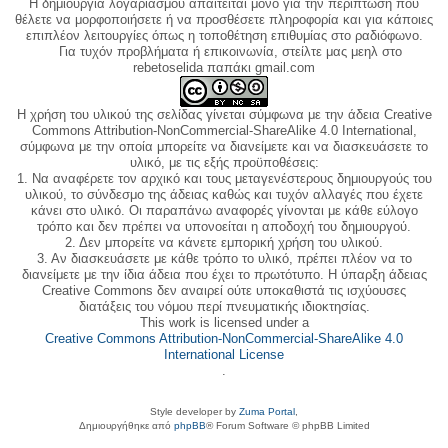
Η δημιουργία λογαριασμού απαιτείται μόνο για την περίπτωση που
θέλετε να μορφοποιήσετε ή να προσθέσετε πληροφορία και για κάποιες
επιπλέον λειτουργίες όπως η τοποθέτηση επιθυμίας στο ραδιόφωνο.
Για τυχόν προβλήματα ή επικοινωνία, στείλτε μας μεηλ στο
rebetoselida παπάκι gmail.com
Η χρήση του υλικού της σελίδας γίνεται σύμφωνα με την άδεια Creative
Commons Attribution-NonCommercial-ShareAlike 4.0 International,
σύμφωνα με την οποία μπορείτε να διανείμετε και να διασκευάσετε το
υλικό, με τις εξής προϋποθέσεις:
1. Να αναφέρετε τον αρχικό και τους μεταγενέστερους δημιουργούς του
υλικού, το σύνδεσμο της άδειας καθώς και τυχόν αλλαγές που έχετε
κάνει στο υλικό. Οι παραπάνω αναφορές γίνονται με κάθε εύλογο
τρόπο και δεν πρέπει να υπονοείται η αποδοχή του δημιουργού.
2. Δεν μπορείτε να κάνετε εμπορική χρήση του υλικού.
3. Αν διασκευάσετε με κάθε τρόπο το υλικό, πρέπει πλέον να το
διανείμετε με την ίδια άδεια που έχει το πρωτότυπο. Η ύπαρξη άδειας
Creative Commons δεν αναιρεί ούτε υποκαθιστά τις ισχύουσες
διατάξεις του νόμου περί πνευματικής ιδιοκτησίας.
This work is licensed under a
Creative Commons Attribution-NonCommercial-ShareAlike 4.0
International License
.
Style developer by
Zuma Portal
,
Δημιουργήθηκε από
phpBB
® Forum Software © phpBB Limited