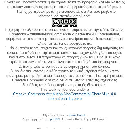
θέλετε να μορφοποιήσετε ή να προσθέσετε πληροφορία και για κάποιες
επιπλέον λειτουργίες όπως η τοποθέτηση επιθυμίας στο ραδιόφωνο.
Για τυχόν προβλήματα ή επικοινωνία, στείλτε μας μεηλ στο
rebetoselida παπάκι gmail.com
Η χρήση του υλικού της σελίδας γίνεται σύμφωνα με την άδεια Creative
Commons Attribution-NonCommercial-ShareAlike 4.0 International,
σύμφωνα με την οποία μπορείτε να διανείμετε και να διασκευάσετε το
υλικό, με τις εξής προϋποθέσεις:
1. Να αναφέρετε τον αρχικό και τους μεταγενέστερους δημιουργούς του
υλικού, το σύνδεσμο της άδειας καθώς και τυχόν αλλαγές που έχετε
κάνει στο υλικό. Οι παραπάνω αναφορές γίνονται με κάθε εύλογο
τρόπο και δεν πρέπει να υπονοείται η αποδοχή του δημιουργού.
2. Δεν μπορείτε να κάνετε εμπορική χρήση του υλικού.
3. Αν διασκευάσετε με κάθε τρόπο το υλικό, πρέπει πλέον να το
διανείμετε με την ίδια άδεια που έχει το πρωτότυπο. Η ύπαρξη άδειας
Creative Commons δεν αναιρεί ούτε υποκαθιστά τις ισχύουσες
διατάξεις του νόμου περί πνευματικής ιδιοκτησίας.
This work is licensed under a
Creative Commons Attribution-NonCommercial-ShareAlike 4.0
International License
.
Style developer by
Zuma Portal
,
Δημιουργήθηκε από
phpBB
® Forum Software © phpBB Limited