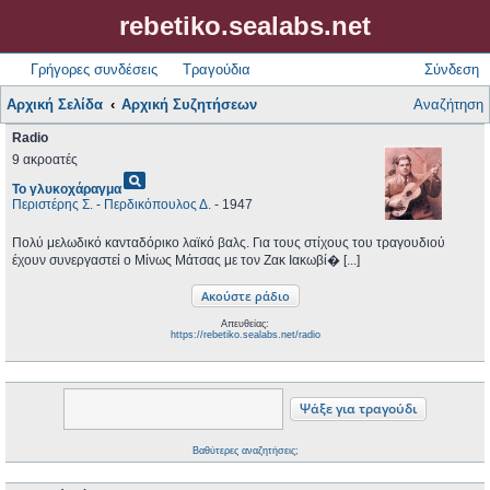
rebetiko.sealabs.net
Γρήγορες συνδέσεις
Τραγούδια
Σύνδεση
Αρχική Σελίδα
Αρχική Συζητήσεων
Αναζήτηση
Radio
9 ακροατές
pageview
Το γλυκοχάραγμα
Περιστέρης Σ.
-
Περδικόπουλος Δ.
- 1947
Πολύ μελωδικό κανταδόρικο λαϊκό βαλς. Για τους στίχους του τραγουδιού
έχουν συνεργαστεί ο Μίνως Μάτσας με τον Ζακ Ιακωβί� [...]
Απευθείας:
https://rebetiko.sealabs.net/radio
Βαθύτερες αναζητήσεις;