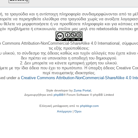
κή, τα τραγούδια και η αντίστοιχη πληροφορία συνδιαμορφώνονται από τα μέλ
ορείτε να περιηγηθείτε ελεύθερα στα τραγούδια χωρίς να ανοίξετε λογαριασ
ου θέλετε να μορφοποιήσετε ή να προσθέσετε πληροφορία και για κάποιες επ
όν προβλήματα ή επικοινωνία, στείλτε μας μεηλ στο rebetoselida παπάκι g
e Commons Attribution-NonCommercial-ShareAlike 4.0 International, σύμφωνα 
τις εξής προϋποθέσεις:
ου υλικού, το σύνδεσμο της άδειας καθώς και τυχόν αλλαγές που έχετε κάνει
δεν πρέπει να υπονοείται η αποδοχή του δημιουργού.
2. Δεν μπορείτε να κάνετε εμπορική χρήση του υλικού.
ίμετε με την ίδια άδεια που έχει το πρωτότυπο. Η ύπαρξη άδειας Creative C
περί πνευματικής ιδιοκτησίας.
nsed under a
Creative Commons Attribution-NonCommercial-ShareAlike 4.0 Inte
Style developer by
Zuma Portal
,
Δημιουργήθηκε από
phpBB
® Forum Software © phpBB Limited
Ελληνική μετάφραση από το
phpbbgr.com
Απόρρητο
|
Όροι