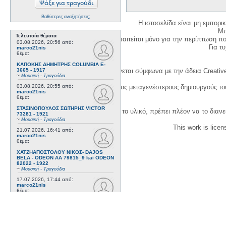
Βαθύτερες αναζητήσεις;
Η ιστοσελίδα είναι μη εμπορι
Μπ
Τελευταία θέματα
Η δημιουργία λογαριασμού απαιτείται μόνο για την περίπτωση π
03.08.2026, 20:56
από:
Για τυχ
marco21nis
θέμα:
ΚΑΠΟΚΗΣ ΔΗΜΗΤΡΗΣ COLUMBIA E-
3665 - 1917
Η χρήση του υλικού της σελίδας γίνεται σύμφωνα με την άδεια Creativ
~
Μουσική - Τραγούδια
03.08.2026, 20:55
από:
1. Να αναφέρετε τον αρχικό και τους μεταγενέστερους δημιουργούς τ
marco21nis
θέμα:
ΣΤΑΣΙΝΟΠΟΥΛΟΣ ΣΩΤΗΡΗΣ VICTOR
3. Αν διασκευάσετε με κάθε τρόπο το υλικό, πρέπει πλέον να το διανε
73281 - 1921
~
Μουσική - Τραγούδια
This work is lice
21.07.2026, 16:41
από:
marco21nis
θέμα:
ΧΑΤΖΗΑΠΟΣΤΟΛΟΥ ΝΙΚΟΣ- DAJOS
BELA - ODEON AA 79815_9 kai ODEON
82022 - 1922
~
Μουσική - Τραγούδια
17.07.2026, 17:44
από:
marco21nis
θέμα:
ΒΕΜΠΟ ΣΟΦΙΑ HIS MASTER'S VOICE
AO 5071 - 1952
~
Μουσική - Τραγούδια
08.07.2026, 16:32
από: