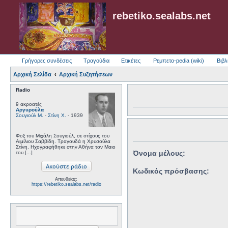
rebetiko.sealabs.net
Γρήγορες συνδέσεις
Τραγούδια
Ετικέτες
Ρεμπετο-pedia (wiki)
Βιβλ
Αρχική Σελίδα
Αρχική Συζητήσεων
Radio
9 ακροατές
Αργυρούλα
Σουγιούλ Μ.
-
Στίνη Χ.
- 1939
Φοξ του Μιχάλη Σουγιούλ, σε στίχους του
Αιμίλιου Σαββίδη. Τραγουδά η Χρυσούλα
Στίνη. Ηχογραφήθηκε στην Αθήνα τον Μαιο
Όνομα μέλους:
του [...]
Κωδικός πρόσβασης:
Απευθείας:
https://rebetiko.sealabs.net/radio