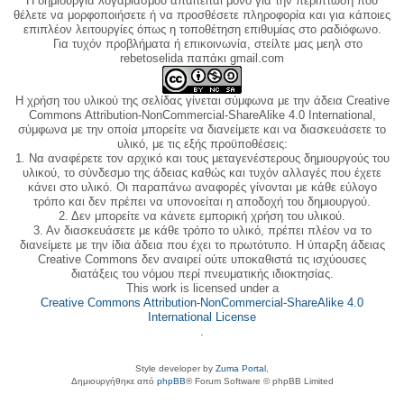
Η δημιουργία λογαριασμού απαιτείται μόνο για την περίπτωση που
θέλετε να μορφοποιήσετε ή να προσθέσετε πληροφορία και για κάποιες
επιπλέον λειτουργίες όπως η τοποθέτηση επιθυμίας στο ραδιόφωνο.
Για τυχόν προβλήματα ή επικοινωνία, στείλτε μας μεηλ στο
rebetoselida παπάκι gmail.com
Η χρήση του υλικού της σελίδας γίνεται σύμφωνα με την άδεια Creative
Commons Attribution-NonCommercial-ShareAlike 4.0 International,
σύμφωνα με την οποία μπορείτε να διανείμετε και να διασκευάσετε το
υλικό, με τις εξής προϋποθέσεις:
1. Να αναφέρετε τον αρχικό και τους μεταγενέστερους δημιουργούς του
υλικού, το σύνδεσμο της άδειας καθώς και τυχόν αλλαγές που έχετε
κάνει στο υλικό. Οι παραπάνω αναφορές γίνονται με κάθε εύλογο
τρόπο και δεν πρέπει να υπονοείται η αποδοχή του δημιουργού.
2. Δεν μπορείτε να κάνετε εμπορική χρήση του υλικού.
3. Αν διασκευάσετε με κάθε τρόπο το υλικό, πρέπει πλέον να το
διανείμετε με την ίδια άδεια που έχει το πρωτότυπο. Η ύπαρξη άδειας
Creative Commons δεν αναιρεί ούτε υποκαθιστά τις ισχύουσες
διατάξεις του νόμου περί πνευματικής ιδιοκτησίας.
This work is licensed under a
Creative Commons Attribution-NonCommercial-ShareAlike 4.0
International License
.
Style developer by
Zuma Portal
,
Δημιουργήθηκε από
phpBB
® Forum Software © phpBB Limited