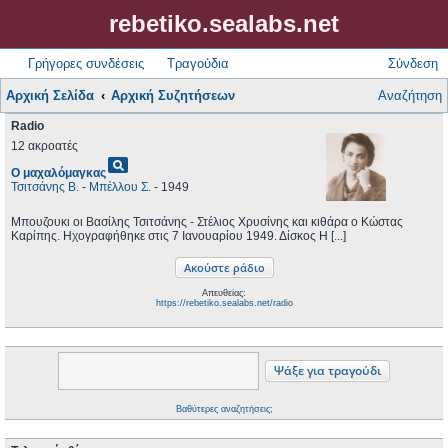
rebetiko.sealabs.net
Γρήγορες συνδέσεις
Τραγούδια
Σύνδεση
Αρχική Σελίδα
Αρχική Συζητήσεων
Αναζήτηση
Radio
12 ακροατές
pageview
Ο μαχαλόμαγκας
Τσιτσάνης Β.
-
Μπέλλου Σ.
- 1949
Μπουζουκι οι Βασίλης Τσιτσάνης - Στέλιος Χρυσίνης και κιθάρα ο Κώστας
Καρίπης. Ηχογραφήθηκε στις 7 Ιανουαρίου 1949. Δίσκος H [...]
Απευθείας:
https://rebetiko.sealabs.net/radio
Βαθύτερες αναζητήσεις;