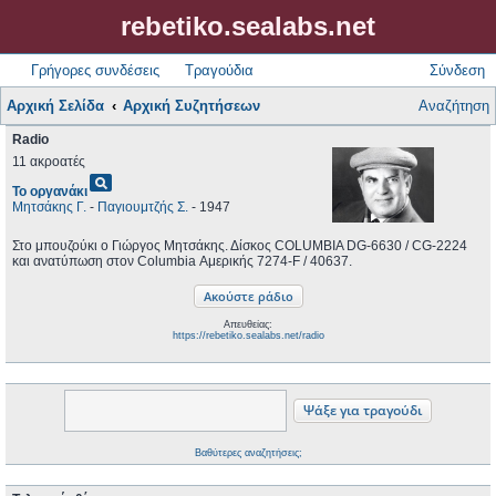
rebetiko.sealabs.net
Γρήγορες συνδέσεις
Τραγούδια
Σύνδεση
Αρχική Σελίδα
Αρχική Συζητήσεων
Αναζήτηση
Radio
11 ακροατές
pageview
Το οργανάκι
Μητσάκης Γ.
-
Παγιουμτζής Σ.
- 1947
Στο μπουζούκι ο Γιώργος Μητσάκης. Δίσκος COLUMBIA DG-6630 / CG-2224
και ανατύπωση στον Columbia Αμερικής 7274-F / 40637.
Απευθείας:
https://rebetiko.sealabs.net/radio
Βαθύτερες αναζητήσεις;