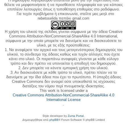
Η δημιουργία λογαριασμού απαιτείται μόνο για την περίπτωση που
θέλετε να μορφοποιήσετε ή να προσθέσετε πληροφορία και για κάποιες
επιπλέον λειτουργίες όπως η τοποθέτηση επιθυμίας στο ραδιόφωνο.
Για τυχόν προβλήματα ή επικοινωνία, στείλτε μας μεηλ στο
rebetoselida παπάκι gmail.com
Η χρήση του υλικού της σελίδας γίνεται σύμφωνα με την άδεια Creative
Commons Attribution-NonCommercial-ShareAlike 4.0 International,
σύμφωνα με την οποία μπορείτε να διανείμετε και να διασκευάσετε το
υλικό, με τις εξής προϋποθέσεις:
1. Να αναφέρετε τον αρχικό και τους μεταγενέστερους δημιουργούς του
υλικού, το σύνδεσμο της άδειας καθώς και τυχόν αλλαγές που έχετε
κάνει στο υλικό. Οι παραπάνω αναφορές γίνονται με κάθε εύλογο
τρόπο και δεν πρέπει να υπονοείται η αποδοχή του δημιουργού.
2. Δεν μπορείτε να κάνετε εμπορική χρήση του υλικού.
3. Αν διασκευάσετε με κάθε τρόπο το υλικό, πρέπει πλέον να το
διανείμετε με την ίδια άδεια που έχει το πρωτότυπο. Η ύπαρξη άδειας
Creative Commons δεν αναιρεί ούτε υποκαθιστά τις ισχύουσες
διατάξεις του νόμου περί πνευματικής ιδιοκτησίας.
This work is licensed under a
Creative Commons Attribution-NonCommercial-ShareAlike 4.0
International License
.
Style developer by
Zuma Portal
,
Δημιουργήθηκε από
phpBB
® Forum Software © phpBB Limited