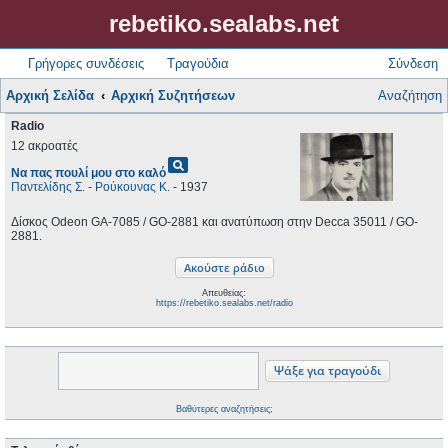
rebetiko.sealabs.net
Γρήγορες συνδέσεις
Τραγούδια
Σύνδεση
Αρχική Σελίδα
Αρχική Συζητήσεων
Αναζήτηση
Radio
12 ακροατές
pageview
Να πας πουλί μου στο καλό
Παντελίδης Σ.
-
Ρούκουνας Κ.
- 1937
Δίσκος Odeon GA-7085 / GO-2881 και ανατύπωση στην Decca 35011 / GO-
2881.
Απευθείας:
https://rebetiko.sealabs.net/radio
Βαθύτερες αναζητήσεις;