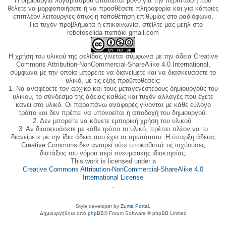
Η δημιουργία λογαριασμού απαιτείται μόνο για την περίπτωση που
θέλετε να μορφοποιήσετε ή να προσθέσετε πληροφορία και για κάποιες
επιπλέον λειτουργίες όπως η τοποθέτηση επιθυμίας στο ραδιόφωνο.
Για τυχόν προβλήματα ή επικοινωνία, στείλτε μας μεηλ στο
rebetoselida παπάκι gmail.com
Η χρήση του υλικού της σελίδας γίνεται σύμφωνα με την άδεια Creative
Commons Attribution-NonCommercial-ShareAlike 4.0 International,
σύμφωνα με την οποία μπορείτε να διανείμετε και να διασκευάσετε το
υλικό, με τις εξής προϋποθέσεις:
1. Να αναφέρετε τον αρχικό και τους μεταγενέστερους δημιουργούς του
υλικού, το σύνδεσμο της άδειας καθώς και τυχόν αλλαγές που έχετε
κάνει στο υλικό. Οι παραπάνω αναφορές γίνονται με κάθε εύλογο
τρόπο και δεν πρέπει να υπονοείται η αποδοχή του δημιουργού.
2. Δεν μπορείτε να κάνετε εμπορική χρήση του υλικού.
3. Αν διασκευάσετε με κάθε τρόπο το υλικό, πρέπει πλέον να το
διανείμετε με την ίδια άδεια που έχει το πρωτότυπο. Η ύπαρξη άδειας
Creative Commons δεν αναιρεί ούτε υποκαθιστά τις ισχύουσες
διατάξεις του νόμου περί πνευματικής ιδιοκτησίας.
This work is licensed under a
Creative Commons Attribution-NonCommercial-ShareAlike 4.0
International License
.
Style developer by
Zuma Portal
,
Δημιουργήθηκε από
phpBB
® Forum Software © phpBB Limited