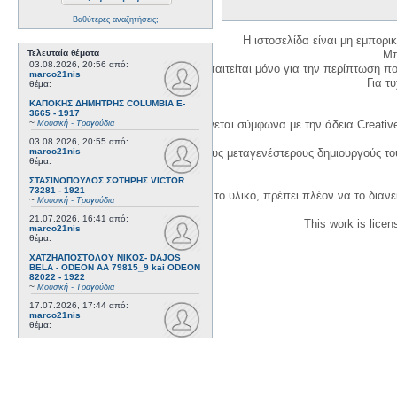
Βαθύτερες αναζητήσεις;
Η ιστοσελίδα είναι μη εμπορι
Τελευταία θέματα
Μπ
03.08.2026, 20:56
από:
Η δημιουργία λογαριασμού απαιτείται μόνο για την περίπτωση π
marco21nis
Για τυχ
θέμα:
ΚΑΠΟΚΗΣ ΔΗΜΗΤΡΗΣ COLUMBIA E-
3665 - 1917
~
Η χρήση του υλικού της σελίδας γίνεται σύμφωνα με την άδεια Creativ
Μουσική - Τραγούδια
03.08.2026, 20:55
από:
marco21nis
1. Να αναφέρετε τον αρχικό και τους μεταγενέστερους δημιουργούς τ
θέμα:
ΣΤΑΣΙΝΟΠΟΥΛΟΣ ΣΩΤΗΡΗΣ VICTOR
73281 - 1921
3. Αν διασκευάσετε με κάθε τρόπο το υλικό, πρέπει πλέον να το διανε
~
Μουσική - Τραγούδια
21.07.2026, 16:41
από:
This work is lice
marco21nis
θέμα:
ΧΑΤΖΗΑΠΟΣΤΟΛΟΥ ΝΙΚΟΣ- DAJOS
BELA - ODEON AA 79815_9 kai ODEON
82022 - 1922
~
Μουσική - Τραγούδια
17.07.2026, 17:44
από:
marco21nis
θέμα:
ΒΕΜΠΟ ΣΟΦΙΑ HIS MASTER'S VOICE
AO 5071 - 1952
~
Μουσική - Τραγούδια
08.07.2026, 16:32
από:
marco21nis