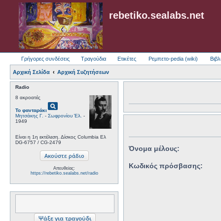
rebetiko.sealabs.net
Γρήγορες συνδέσεις
Τραγούδια
Ετικέτες
Ρεμπετο-pedia (wiki)
Βιβλ
Αρχική Σελίδα
Αρχική Συζητήσεων
Radio
8 ακροατές
pageview
Το φανταράκι
Μητσάκης Γ.
-
Σωφρονίου Έλ.
-
1949
Είναι η 1η εκτέλεση. Δίσκος Columbia Ελ
DG-6757 / CG-2479
Όνομα μέλους:
Κωδικός πρόσβασης:
Απευθείας:
https://rebetiko.sealabs.net/radio