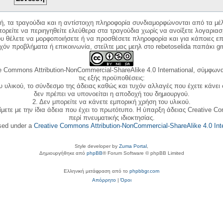
κή, τα τραγούδια και η αντίστοιχη πληροφορία συνδιαμορφώνονται από τα μέλ
ορείτε να περιηγηθείτε ελεύθερα στα τραγούδια χωρίς να ανοίξετε λογαριασ
ου θέλετε να μορφοποιήσετε ή να προσθέσετε πληροφορία και για κάποιες επ
όν προβλήματα ή επικοινωνία, στείλτε μας μεηλ στο rebetoselida παπάκι g
e Commons Attribution-NonCommercial-ShareAlike 4.0 International, σύμφωνα 
τις εξής προϋποθέσεις:
ου υλικού, το σύνδεσμο της άδειας καθώς και τυχόν αλλαγές που έχετε κάνει
δεν πρέπει να υπονοείται η αποδοχή του δημιουργού.
2. Δεν μπορείτε να κάνετε εμπορική χρήση του υλικού.
ίμετε με την ίδια άδεια που έχει το πρωτότυπο. Η ύπαρξη άδειας Creative C
περί πνευματικής ιδιοκτησίας.
nsed under a
Creative Commons Attribution-NonCommercial-ShareAlike 4.0 Inte
Style developer by
Zuma Portal
,
Δημιουργήθηκε από
phpBB
® Forum Software © phpBB Limited
Ελληνική μετάφραση από το
phpbbgr.com
Απόρρητο
|
Όροι