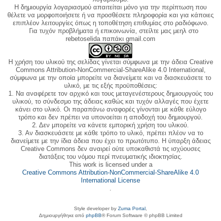
Η δημιουργία λογαριασμού απαιτείται μόνο για την περίπτωση που
θέλετε να μορφοποιήσετε ή να προσθέσετε πληροφορία και για κάποιες
επιπλέον λειτουργίες όπως η τοποθέτηση επιθυμίας στο ραδιόφωνο.
Για τυχόν προβλήματα ή επικοινωνία, στείλτε μας μεηλ στο
rebetoselida παπάκι gmail.com
Η χρήση του υλικού της σελίδας γίνεται σύμφωνα με την άδεια Creative
Commons Attribution-NonCommercial-ShareAlike 4.0 International,
σύμφωνα με την οποία μπορείτε να διανείμετε και να διασκευάσετε το
υλικό, με τις εξής προϋποθέσεις:
1. Να αναφέρετε τον αρχικό και τους μεταγενέστερους δημιουργούς του
υλικού, το σύνδεσμο της άδειας καθώς και τυχόν αλλαγές που έχετε
κάνει στο υλικό. Οι παραπάνω αναφορές γίνονται με κάθε εύλογο
τρόπο και δεν πρέπει να υπονοείται η αποδοχή του δημιουργού.
2. Δεν μπορείτε να κάνετε εμπορική χρήση του υλικού.
3. Αν διασκευάσετε με κάθε τρόπο το υλικό, πρέπει πλέον να το
διανείμετε με την ίδια άδεια που έχει το πρωτότυπο. Η ύπαρξη άδειας
Creative Commons δεν αναιρεί ούτε υποκαθιστά τις ισχύουσες
διατάξεις του νόμου περί πνευματικής ιδιοκτησίας.
This work is licensed under a
Creative Commons Attribution-NonCommercial-ShareAlike 4.0
International License
.
Style developer by
Zuma Portal
,
Δημιουργήθηκε από
phpBB
® Forum Software © phpBB Limited