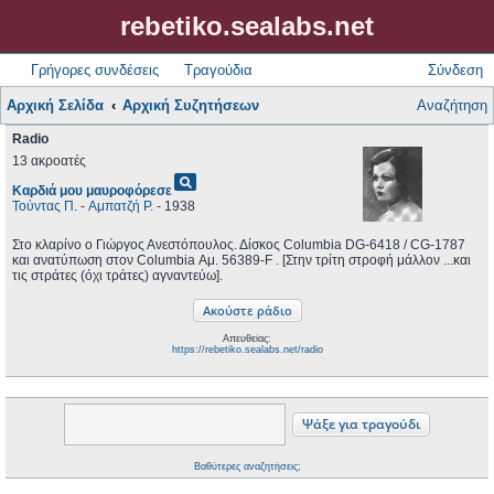
rebetiko.sealabs.net
Γρήγορες συνδέσεις
Τραγούδια
Σύνδεση
Αρχική Σελίδα
Αρχική Συζητήσεων
Αναζήτηση
Radio
13 ακροατές
pageview
Καρδιά μου μαυροφόρεσε
Τούντας Π.
-
Αμπατζή Ρ.
- 1938
Στο κλαρίνο ο Γιώργος Ανεστόπουλος. Δίσκος Columbia DG-6418 / CG-1787
και ανατύπωση στον Columbia Αμ. 56389-F . [Στην τρίτη στροφή μάλλον ...και
τις στράτες (όχι τράτες) αγναντεύω].
Απευθείας:
https://rebetiko.sealabs.net/radio
Βαθύτερες αναζητήσεις;