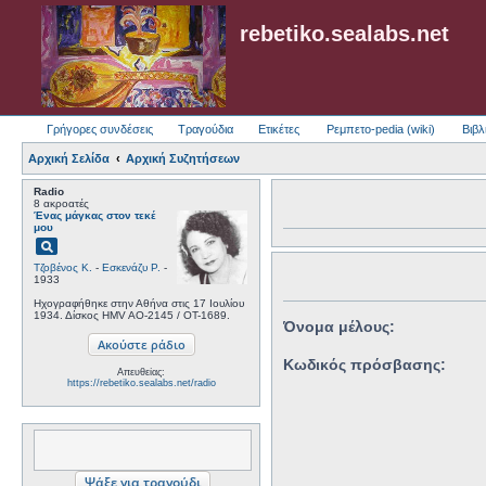
rebetiko.sealabs.net
Γρήγορες συνδέσεις
Τραγούδια
Ετικέτες
Ρεμπετο-pedia (wiki)
Βιβλ
Αρχική Σελίδα
Αρχική Συζητήσεων
Radio
8 ακροατές
Ένας μάγκας στον τεκέ
μου
pageview
Τζοβένος Κ.
-
Εσκενάζυ Ρ.
-
1933
Ηχογραφήθηκε στην Αθήνα στις 17 Ιουλίου
1934. Δίσκος HMV AO-2145 / OT-1689.
Όνομα μέλους:
Κωδικός πρόσβασης:
Απευθείας:
https://rebetiko.sealabs.net/radio