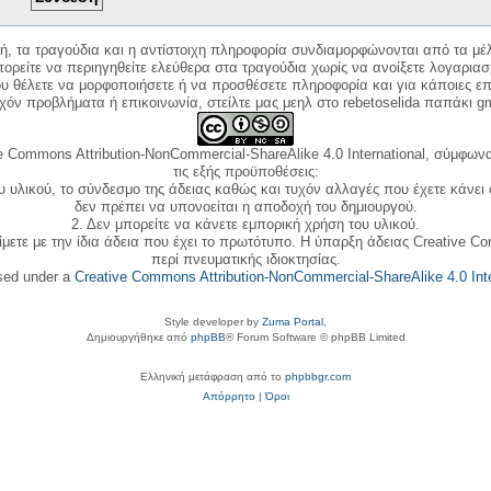
κή, τα τραγούδια και η αντίστοιχη πληροφορία συνδιαμορφώνονται από τα μέλ
ορείτε να περιηγηθείτε ελεύθερα στα τραγούδια χωρίς να ανοίξετε λογαριασ
ου θέλετε να μορφοποιήσετε ή να προσθέσετε πληροφορία και για κάποιες επ
όν προβλήματα ή επικοινωνία, στείλτε μας μεηλ στο rebetoselida παπάκι g
e Commons Attribution-NonCommercial-ShareAlike 4.0 International, σύμφωνα 
τις εξής προϋποθέσεις:
ου υλικού, το σύνδεσμο της άδειας καθώς και τυχόν αλλαγές που έχετε κάνει
δεν πρέπει να υπονοείται η αποδοχή του δημιουργού.
2. Δεν μπορείτε να κάνετε εμπορική χρήση του υλικού.
ίμετε με την ίδια άδεια που έχει το πρωτότυπο. Η ύπαρξη άδειας Creative C
περί πνευματικής ιδιοκτησίας.
nsed under a
Creative Commons Attribution-NonCommercial-ShareAlike 4.0 Inte
Style developer by
Zuma Portal
,
Δημιουργήθηκε από
phpBB
® Forum Software © phpBB Limited
Ελληνική μετάφραση από το
phpbbgr.com
Απόρρητο
|
Όροι