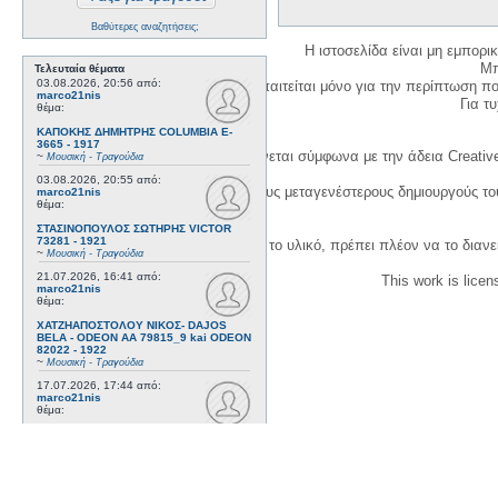
Βαθύτερες αναζητήσεις;
Η ιστοσελίδα είναι μη εμπορι
Μπ
Τελευταία θέματα
03.08.2026, 20:56
από:
Η δημιουργία λογαριασμού απαιτείται μόνο για την περίπτωση π
marco21nis
Για τυχ
θέμα:
ΚΑΠΟΚΗΣ ΔΗΜΗΤΡΗΣ COLUMBIA E-
3665 - 1917
Η χρήση του υλικού της σελίδας γίνεται σύμφωνα με την άδεια Creativ
~
Μουσική - Τραγούδια
03.08.2026, 20:55
από:
1. Να αναφέρετε τον αρχικό και τους μεταγενέστερους δημιουργούς τ
marco21nis
θέμα:
ΣΤΑΣΙΝΟΠΟΥΛΟΣ ΣΩΤΗΡΗΣ VICTOR
73281 - 1921
3. Αν διασκευάσετε με κάθε τρόπο το υλικό, πρέπει πλέον να το διανε
~
Μουσική - Τραγούδια
21.07.2026, 16:41
από:
This work is lice
marco21nis
θέμα:
ΧΑΤΖΗΑΠΟΣΤΟΛΟΥ ΝΙΚΟΣ- DAJOS
BELA - ODEON AA 79815_9 kai ODEON
82022 - 1922
~
Μουσική - Τραγούδια
17.07.2026, 17:44
από:
marco21nis
θέμα:
ΒΕΜΠΟ ΣΟΦΙΑ HIS MASTER'S VOICE
AO 5071 - 1952
~
Μουσική - Τραγούδια
08.07.2026, 16:32
από:
marco21nis