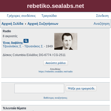
rebetiko.sealabs.net
Γρήγορες συνδέσεις
Τραγούδια
Σύνδεση
Αρχική Σελίδα
Αρχική Συζητήσεων
Αναζήτηση
Radio
8 ακροατές
pageview
Ένας διαβάτης
Τζουανάκος Σ.
-
Τζουανάκος Σ.
- 1949
Δίσκος Columbia Ελλάδος DG-6774 / CG-2511
Απευθείας:
https://rebetiko.sealabs.net/radio
Βαθύτερες αναζητήσεις;
Τελευταία θέματα