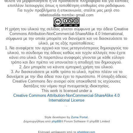
θέλετε να μορφοποιήσετε ή να προσθέσετε πληροφορία και για κάποιες
επιπλέον λειτουργίες όπως η τοποθέτηση επιθυμίας στο ραδιόφωνο.
Για τυχόν προβλήματα ή επικοινωνία, στείλτε μας μεηλ στο
rebetoselida παπάκι gmail.com
Η χρήση του υλικού της σελίδας γίνεται σύμφωνα με την άδεια Creative
Commons Attribution-NonCommercial-ShareAlike 4.0 International,
σύμφωνα με την οποία μπορείτε να διανείμετε και να διασκευάσετε το
υλικό, με τις εξής προϋποθέσεις:
1. Να αναφέρετε τον αρχικό και τους μεταγενέστερους δημιουργούς του
υλικού, το σύνδεσμο της άδειας καθώς και τυχόν αλλαγές που έχετε
κάνει στο υλικό. Οι παραπάνω αναφορές γίνονται με κάθε εύλογο
τρόπο και δεν πρέπει να υπονοείται η αποδοχή του δημιουργού.
2. Δεν μπορείτε να κάνετε εμπορική χρήση του υλικού.
3. Αν διασκευάσετε με κάθε τρόπο το υλικό, πρέπει πλέον να το
διανείμετε με την ίδια άδεια που έχει το πρωτότυπο. Η ύπαρξη άδειας
Creative Commons δεν αναιρεί ούτε υποκαθιστά τις ισχύουσες
διατάξεις του νόμου περί πνευματικής ιδιοκτησίας.
This work is licensed under a
Creative Commons Attribution-NonCommercial-ShareAlike 4.0
International License
.
Style developer by
Zuma Portal
,
Δημιουργήθηκε από
phpBB
® Forum Software © phpBB Limited
Ελληνική μετάφραση από το
phpbbgr.com