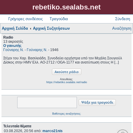
rebetiko.sealabs.net
Γρήγορες συνδέσεις
Τραγούδια
Σύνδεση
Αρχική Σελίδα
Αρχική Συζητήσεων
Αναζήτηση
Radio
13 ακροατές
Ο γανωτής
Γούναρης Ν.
-
Γούναρης Ν.
- 1946
Στίχοι του Χαρ. Βασιλειάδη. Συνοδεύει ορχήστρα υπό τον Μιχάλη Σουγιούλ
Δίσκος στην HMV Ελλ. AO-2712 / OGA-1177 και ανατύπωση στους H [...]
Απευθείας:
https://rebetiko.sealabs.net/radio
Βαθύτερες αναζητήσεις;
Τελευταία θέματα
03.08.2026, 20:56
από:
marco21nis