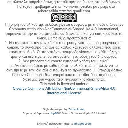
επιπλέον λειτουργίες όπως η τοποθέτηση επιθυμίας στο ραδιόφωνο.
Για τυχόν προβλήματα ή επικοινωνία, στείλτε μας μεηλ στο
rebetoselida παπάκι gmail.com
Η χρήση του υλικού της σελίδας γίνεται σύμφωνα με την άδεια Creative
Commons Attribution-NonCommercial-ShareAlike 4.0 International,
σύμφωνα με την οποία μπορείτε να διανείμετε και να διασκευάσετε το
υλικό, με τις εξής προϋποθέσεις:
1. Να αναφέρετε τον αρχικό και τους μεταγενέστερους δημιουργούς του
υλικού, το σύνδεσμο της άδειας καθώς και τυχόν αλλαγές που έχετε
κάνει στο υλικό. Οι παραπάνω αναφορές γίνονται με κάθε εύλογο
τρόπο και δεν πρέπει να υπονοείται η αποδοχή του δημιουργού.
2. Δεν μπορείτε να κάνετε εμπορική χρήση του υλικού.
3. Αν διασκευάσετε με κάθε τρόπο το υλικό, πρέπει πλέον να το
διανείμετε με την ίδια άδεια που έχει το πρωτότυπο. Η ύπαρξη άδειας
Creative Commons δεν αναιρεί ούτε υποκαθιστά τις ισχύουσες
διατάξεις του νόμου περί πνευματικής ιδιοκτησίας.
This work is licensed under a
Creative Commons Attribution-NonCommercial-ShareAlike 4.0
International License
.
Style developer by
Zuma Portal
,
Δημιουργήθηκε από
phpBB
® Forum Software © phpBB Limited
Ελληνική μετάφραση από το
phpbbgr.com