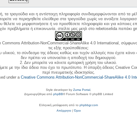
κή, τα τραγούδια και η αντίστοιχη πληροφορία συνδιαμορφώνονται από τα μέλ
ορείτε να περιηγηθείτε ελεύθερα στα τραγούδια χωρίς να ανοίξετε λογαριασ
ου θέλετε να μορφοποιήσετε ή να προσθέσετε πληροφορία και για κάποιες επ
όν προβλήματα ή επικοινωνία, στείλτε μας μεηλ στο rebetoselida παπάκι g
e Commons Attribution-NonCommercial-ShareAlike 4.0 International, σύμφωνα 
τις εξής προϋποθέσεις:
ου υλικού, το σύνδεσμο της άδειας καθώς και τυχόν αλλαγές που έχετε κάνει
δεν πρέπει να υπονοείται η αποδοχή του δημιουργού.
2. Δεν μπορείτε να κάνετε εμπορική χρήση του υλικού.
ίμετε με την ίδια άδεια που έχει το πρωτότυπο. Η ύπαρξη άδειας Creative C
περί πνευματικής ιδιοκτησίας.
nsed under a
Creative Commons Attribution-NonCommercial-ShareAlike 4.0 Inte
Style developer by
Zuma Portal
,
Δημιουργήθηκε από
phpBB
® Forum Software © phpBB Limited
Ελληνική μετάφραση από το
phpbbgr.com
Απόρρητο
|
Όροι