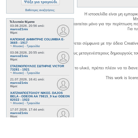
Βαθύτερες αναζητήσεις;
Η ιστοσελίδα είναι μη εμπορι
Μπ
Τελευταία θέματα
Η δημιουργία λογαριασμού απαιτείται μόνο για την περίπτωση π
03.08.2026, 20:56
από:
Για τυχ
marco21nis
θέμα:
ΚΑΠΟΚΗΣ ΔΗΜΗΤΡΗΣ COLUMBIA E-
3665 - 1917
Η χρήση του υλικού της σελίδας γίνεται σύμφωνα με την άδεια Creativ
~
Μουσική - Τραγούδια
03.08.2026, 20:55
από:
1. Να αναφέρετε τον αρχικό και τους μεταγενέστερους δημιουργούς τ
marco21nis
θέμα:
ΣΤΑΣΙΝΟΠΟΥΛΟΣ ΣΩΤΗΡΗΣ VICTOR
3. Αν διασκευάσετε με κάθε τρόπο το υλικό, πρέπει πλέον να το διανε
73281 - 1921
~
Μουσική - Τραγούδια
This work is lice
21.07.2026, 16:41
από:
marco21nis
θέμα:
ΧΑΤΖΗΑΠΟΣΤΟΛΟΥ ΝΙΚΟΣ- DAJOS
BELA - ODEON AA 79815_9 kai ODEON
82022 - 1922
~
Μουσική - Τραγούδια
17.07.2026, 17:44
από:
marco21nis
θέμα:
ΒΕΜΠΟ ΣΟΦΙΑ HIS MASTER'S VOICE
AO 5071 - 1952
~
Μουσική - Τραγούδια
08.07.2026, 16:32
από: