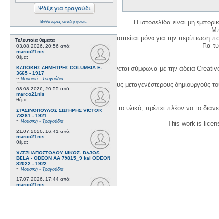
Η ιστοσελίδα είναι μη εμπορι
Βαθύτερες αναζητήσεις;
Μπ
Η δημιουργία λογαριασμού απαιτείται μόνο για την περίπτωση π
Τελευταία θέματα
Για τυχ
03.08.2026, 20:56
από:
marco21nis
θέμα:
ΚΑΠΟΚΗΣ ΔΗΜΗΤΡΗΣ COLUMBIA E-
Η χρήση του υλικού της σελίδας γίνεται σύμφωνα με την άδεια Creativ
3665 - 1917
~
Μουσική - Τραγούδια
1. Να αναφέρετε τον αρχικό και τους μεταγενέστερους δημιουργούς τ
03.08.2026, 20:55
από:
marco21nis
θέμα:
3. Αν διασκευάσετε με κάθε τρόπο το υλικό, πρέπει πλέον να το διανε
ΣΤΑΣΙΝΟΠΟΥΛΟΣ ΣΩΤΗΡΗΣ VICTOR
73281 - 1921
~
Μουσική - Τραγούδια
This work is lice
21.07.2026, 16:41
από:
marco21nis
θέμα:
ΧΑΤΖΗΑΠΟΣΤΟΛΟΥ ΝΙΚΟΣ- DAJOS
BELA - ODEON AA 79815_9 kai ODEON
82022 - 1922
~
Μουσική - Τραγούδια
17.07.2026, 17:44
από:
marco21nis
θέμα:
ΒΕΜΠΟ ΣΟΦΙΑ HIS MASTER'S VOICE
AO 5071 - 1952
~
Μουσική - Τραγούδια