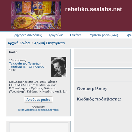
rebetiko.sealabs.net
Γρήγορες συνδέσεις
Τραγούδια
Ετικέτες
Ρεμπετο-pedia (wiki)
Βιβλ
Αρχική Σελίδα
Αρχική Συζητήσεων
Radio
15 ακροατές
Τα ωραία του Τσιτσάνη
Τσιτσάνης Β.
-
ΟΡΓΑΝΙΚΑ
-
1948
Κυκλοφόρησε στις 1/6/1948. Δίσκος
COLUMBIA DG 6718. Μπουζούκια:
Όνομα μέλους:
Β.Τσιτσάνης κσι Χρήστος Φιλίππου
(Τουρκάκης). Κιθάρες: Κ.Καρίπης και Σ. [...]
Κωδικός πρόσβασης:
Απευθείας:
https://rebetiko.sealabs.net/radio