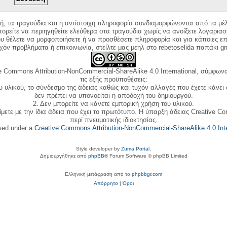
κή, τα τραγούδια και η αντίστοιχη πληροφορία συνδιαμορφώνονται από τα μέλ
ορείτε να περιηγηθείτε ελεύθερα στα τραγούδια χωρίς να ανοίξετε λογαριασ
ου θέλετε να μορφοποιήσετε ή να προσθέσετε πληροφορία και για κάποιες επ
όν προβλήματα ή επικοινωνία, στείλτε μας μεηλ στο rebetoselida παπάκι g
e Commons Attribution-NonCommercial-ShareAlike 4.0 International, σύμφωνα 
τις εξής προϋποθέσεις:
ου υλικού, το σύνδεσμο της άδειας καθώς και τυχόν αλλαγές που έχετε κάνει
δεν πρέπει να υπονοείται η αποδοχή του δημιουργού.
2. Δεν μπορείτε να κάνετε εμπορική χρήση του υλικού.
ίμετε με την ίδια άδεια που έχει το πρωτότυπο. Η ύπαρξη άδειας Creative C
περί πνευματικής ιδιοκτησίας.
nsed under a
Creative Commons Attribution-NonCommercial-ShareAlike 4.0 Inte
Style developer by
Zuma Portal
,
Δημιουργήθηκε από
phpBB
® Forum Software © phpBB Limited
Ελληνική μετάφραση από το
phpbbgr.com
Απόρρητο
|
Όροι