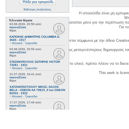
Βαθύτερες αναζητήσεις;
Η ιστοσελίδα είναι μη εμπορι
Μπ
Τελευταία θέματα
Η δημιουργία λογαριασμού απαιτείται μόνο για την περίπτωση π
03.08.2026, 20:56
από:
Για τυχ
marco21nis
θέμα:
ΚΑΠΟΚΗΣ ΔΗΜΗΤΡΗΣ COLUMBIA E-
3665 - 1917
Η χρήση του υλικού της σελίδας γίνεται σύμφωνα με την άδεια Creativ
~
Μουσική - Τραγούδια
03.08.2026, 20:55
από:
1. Να αναφέρετε τον αρχικό και τους μεταγενέστερους δημιουργούς τ
marco21nis
θέμα:
ΣΤΑΣΙΝΟΠΟΥΛΟΣ ΣΩΤΗΡΗΣ VICTOR
3. Αν διασκευάσετε με κάθε τρόπο το υλικό, πρέπει πλέον να το διανε
73281 - 1921
~
Μουσική - Τραγούδια
This work is lice
21.07.2026, 16:41
από:
marco21nis
θέμα:
ΧΑΤΖΗΑΠΟΣΤΟΛΟΥ ΝΙΚΟΣ- DAJOS
BELA - ODEON AA 79815_9 kai ODEON
82022 - 1922
~
Μουσική - Τραγούδια
17.07.2026, 17:44
από:
marco21nis
θέμα:
ΒΕΜΠΟ ΣΟΦΙΑ HIS MASTER'S VOICE
AO 5071 - 1952
~
Μουσική - Τραγούδια
08.07.2026, 16:32
από: