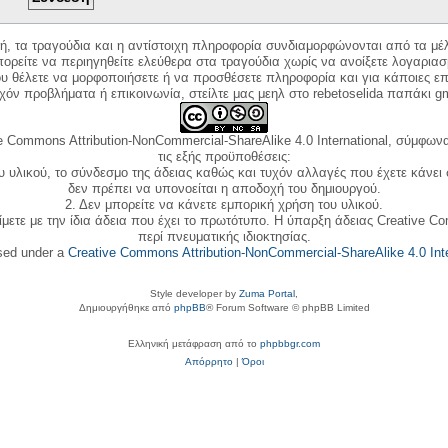
κή, τα τραγούδια και η αντίστοιχη πληροφορία συνδιαμορφώνονται από τα μέλ
ορείτε να περιηγηθείτε ελεύθερα στα τραγούδια χωρίς να ανοίξετε λογαριασ
ου θέλετε να μορφοποιήσετε ή να προσθέσετε πληροφορία και για κάποιες επ
όν προβλήματα ή επικοινωνία, στείλτε μας μεηλ στο rebetoselida παπάκι g
e Commons Attribution-NonCommercial-ShareAlike 4.0 International, σύμφωνα 
τις εξής προϋποθέσεις:
ου υλικού, το σύνδεσμο της άδειας καθώς και τυχόν αλλαγές που έχετε κάνει
δεν πρέπει να υπονοείται η αποδοχή του δημιουργού.
2. Δεν μπορείτε να κάνετε εμπορική χρήση του υλικού.
ίμετε με την ίδια άδεια που έχει το πρωτότυπο. Η ύπαρξη άδειας Creative C
περί πνευματικής ιδιοκτησίας.
nsed under a
Creative Commons Attribution-NonCommercial-ShareAlike 4.0 Inte
Style developer by
Zuma Portal
,
Δημιουργήθηκε από
phpBB
® Forum Software © phpBB Limited
Ελληνική μετάφραση από το
phpbbgr.com
Απόρρητο
|
Όροι