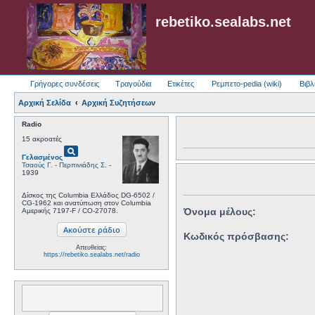
rebetiko.sealabs.net
Γρήγορες συνδέσεις
Τραγούδια
Ετικέτες
Ρεμπετο-pedia (wiki)
Βιβλ
Αρχική Σελίδα
Αρχική Συζητήσεων
Radio
15 ακροατές
pageview
Γελασμένος
Τσαούς Γ.
-
Περπινιάδης Σ.
-
1939
Δίσκος της Columbia Ελλάδος DG-6502 /
CG-1962 και ανατύπωση στον Columbia
Όνομα μέλους:
Αμερικής 7197-F / CO-27078.
Κωδικός πρόσβασης:
Απευθείας:
https://rebetiko.sealabs.net/radio