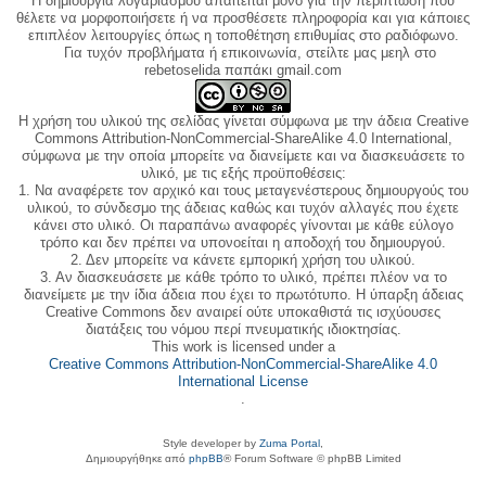
Η δημιουργία λογαριασμού απαιτείται μόνο για την περίπτωση που
θέλετε να μορφοποιήσετε ή να προσθέσετε πληροφορία και για κάποιες
επιπλέον λειτουργίες όπως η τοποθέτηση επιθυμίας στο ραδιόφωνο.
Για τυχόν προβλήματα ή επικοινωνία, στείλτε μας μεηλ στο
rebetoselida παπάκι gmail.com
Η χρήση του υλικού της σελίδας γίνεται σύμφωνα με την άδεια Creative
Commons Attribution-NonCommercial-ShareAlike 4.0 International,
σύμφωνα με την οποία μπορείτε να διανείμετε και να διασκευάσετε το
υλικό, με τις εξής προϋποθέσεις:
1. Να αναφέρετε τον αρχικό και τους μεταγενέστερους δημιουργούς του
υλικού, το σύνδεσμο της άδειας καθώς και τυχόν αλλαγές που έχετε
κάνει στο υλικό. Οι παραπάνω αναφορές γίνονται με κάθε εύλογο
τρόπο και δεν πρέπει να υπονοείται η αποδοχή του δημιουργού.
2. Δεν μπορείτε να κάνετε εμπορική χρήση του υλικού.
3. Αν διασκευάσετε με κάθε τρόπο το υλικό, πρέπει πλέον να το
διανείμετε με την ίδια άδεια που έχει το πρωτότυπο. Η ύπαρξη άδειας
Creative Commons δεν αναιρεί ούτε υποκαθιστά τις ισχύουσες
διατάξεις του νόμου περί πνευματικής ιδιοκτησίας.
This work is licensed under a
Creative Commons Attribution-NonCommercial-ShareAlike 4.0
International License
.
Style developer by
Zuma Portal
,
Δημιουργήθηκε από
phpBB
® Forum Software © phpBB Limited