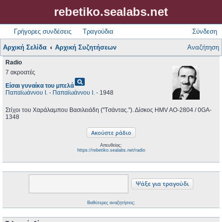
rebetiko.sealabs.net
Γρήγορες συνδέσεις
Τραγούδια
Σύνδεση
Αρχική Σελίδα
Αρχική Συζητήσεων
Αναζήτηση
Radio
7 ακροατές
pageview
Είσαι γυναίκα του μπελά
Παπαϊωάννου Ι.
-
Παπαϊωάννου Ι.
- 1948
Στίχοι του Χαράλαμπου Βασιλειάδη (''Tσάντας.''). Δίσκος HMV AO-2804 / 0GA-
1348
Απευθείας:
https://rebetiko.sealabs.net/radio
Βαθύτερες αναζητήσεις;