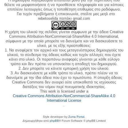
Η δημιουργία λογαριασμού απαιτείται μόνο για την περίπτωση που
θέλετε να μορφοποιήσετε ή να προσθέσετε πληροφορία και για κάποιες
επιπλέον λειτουργίες όπως η τοποθέτηση επιθυμίας στο ραδιόφωνο.
Για τυχόν προβλήματα ή επικοινωνία, στείλτε μας μεηλ στο
rebetoselida παπάκι gmail.com
Η χρήση του υλικού της σελίδας γίνεται σύμφωνα με την άδεια Creative
Commons Attribution-NonCommercial-ShareAlike 4.0 International,
σύμφωνα με την οποία μπορείτε να διανείμετε και να διασκευάσετε το
υλικό, με τις εξής προϋποθέσεις:
1. Να αναφέρετε τον αρχικό και τους μεταγενέστερους δημιουργούς του
υλικού, το σύνδεσμο της άδειας καθώς και τυχόν αλλαγές που έχετε
κάνει στο υλικό. Οι παραπάνω αναφορές γίνονται με κάθε εύλογο
τρόπο και δεν πρέπει να υπονοείται η αποδοχή του δημιουργού.
2. Δεν μπορείτε να κάνετε εμπορική χρήση του υλικού.
3. Αν διασκευάσετε με κάθε τρόπο το υλικό, πρέπει πλέον να το
διανείμετε με την ίδια άδεια που έχει το πρωτότυπο. Η ύπαρξη άδειας
Creative Commons δεν αναιρεί ούτε υποκαθιστά τις ισχύουσες
διατάξεις του νόμου περί πνευματικής ιδιοκτησίας.
This work is licensed under a
Creative Commons Attribution-NonCommercial-ShareAlike 4.0
International License
.
Style developer by
Zuma Portal
,
Δημιουργήθηκε από
phpBB
® Forum Software © phpBB Limited