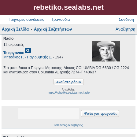
rebetiko.sealabs.net
Γρήγορες συνδέσεις
Τραγούδια
Σύνδεση
Αρχική Σελίδα
Αρχική Συζητήσεων
Αναζήτηση
Radio
12 ακροατές
pageview
Το οργανάκι
Μητσάκης Γ.
-
Παγιουμτζής Σ.
- 1947
Στο μπουζούκι ο Γιώργος Μητσάκης. Δίσκος COLUMBIA DG-6630 / CG-2224
και ανατύπωση στον Columbia Αμερικής 7274-F / 40637.
Απευθείας:
https://rebetiko.sealabs.net/radio
Βαθύτερες αναζητήσεις;