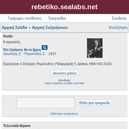
rebetiko.sealabs.net
Γρήγορες συνδέσεις
Τραγούδια
Σύνδεση
Αρχική Σελίδα
Αρχική Συζητήσεων
Αναζήτηση
Radio
9 ακροατές
pageview
Ότι ζητήσεις θα το βρεις
Χρυσίνης Σ.
-
Ρεμούνδος Σ.
- 1937
Ερμηνεύει ο Σταύρος Ρεμούνδος (''Μαρμαράς''). Δίσκος HMV AO-2420.
Απευθείας:
https://rebetiko.sealabs.net/radio
Βαθύτερες αναζητήσεις;
Τελευταία θέματα