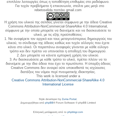
επιπλέον λειτουργίες όπως η τοποθέτηση επιθυμίας στο ραδιόφωνο.
Για τυχόν προβλήματα ή επικοινωνία, στείλτε μας μεηλ στο
rebetoselida παπάκι gmail.com
Η χρήση του υλικού της σελίδας γίνεται σύμφωνα με την άδεια Creative
Commons Attribution-NonCommercial-ShareAlike 4.0 International,
σύμφωνα με την οποία μπορείτε να διανείμετε και να διασκευάσετε το
υλικό, με τις εξής προϋποθέσεις:
1. Να αναφέρετε τον αρχικό και τους μεταγενέστερους δημιουργούς του
υλικού, το σύνδεσμο της άδειας καθώς και τυχόν αλλαγές που έχετε
κάνει στο υλικό. Οι παραπάνω αναφορές γίνονται με κάθε εύλογο
τρόπο και δεν πρέπει να υπονοείται η αποδοχή του δημιουργού.
2. Δεν μπορείτε να κάνετε εμπορική χρήση του υλικού.
3. Αν διασκευάσετε με κάθε τρόπο το υλικό, πρέπει πλέον να το
διανείμετε με την ίδια άδεια που έχει το πρωτότυπο. Η ύπαρξη άδειας
Creative Commons δεν αναιρεί ούτε υποκαθιστά τις ισχύουσες
διατάξεις του νόμου περί πνευματικής ιδιοκτησίας.
This work is licensed under a
Creative Commons Attribution-NonCommercial-ShareAlike 4.0
International License
.
Style developer by
Zuma Portal
,
Δημιουργήθηκε από
phpBB
® Forum Software © phpBB Limited
Ελληνική μετάφραση από το
phpbbgr.com