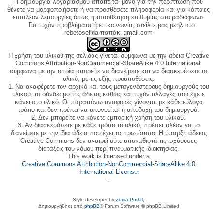
Η δημιουργία λογαριασμού απαιτείται μόνο για την περίπτωση που
θέλετε να μορφοποιήσετε ή να προσθέσετε πληροφορία και για κάποιες
επιπλέον λειτουργίες όπως η τοποθέτηση επιθυμίας στο ραδιόφωνο.
Για τυχόν προβλήματα ή επικοινωνία, στείλτε μας μεηλ στο
rebetoselida παπάκι gmail.com
Η χρήση του υλικού της σελίδας γίνεται σύμφωνα με την άδεια Creative
Commons Attribution-NonCommercial-ShareAlike 4.0 International,
σύμφωνα με την οποία μπορείτε να διανείμετε και να διασκευάσετε το
υλικό, με τις εξής προϋποθέσεις:
1. Να αναφέρετε τον αρχικό και τους μεταγενέστερους δημιουργούς του
υλικού, το σύνδεσμο της άδειας καθώς και τυχόν αλλαγές που έχετε
κάνει στο υλικό. Οι παραπάνω αναφορές γίνονται με κάθε εύλογο
τρόπο και δεν πρέπει να υπονοείται η αποδοχή του δημιουργού.
2. Δεν μπορείτε να κάνετε εμπορική χρήση του υλικού.
3. Αν διασκευάσετε με κάθε τρόπο το υλικό, πρέπει πλέον να το
διανείμετε με την ίδια άδεια που έχει το πρωτότυπο. Η ύπαρξη άδειας
Creative Commons δεν αναιρεί ούτε υποκαθιστά τις ισχύουσες
διατάξεις του νόμου περί πνευματικής ιδιοκτησίας.
This work is licensed under a
Creative Commons Attribution-NonCommercial-ShareAlike 4.0
International License
.
Style developer by
Zuma Portal
,
Δημιουργήθηκε από
phpBB
® Forum Software © phpBB Limited