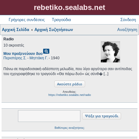
rebetiko.sealabs.net
Γρήγορες συνδέσεις
Τραγούδια
Σύνδεση
Αρχική Σελίδα
Αρχική Συζητήσεων
Αναζήτηση
Radio
10 ακροατές
pageview
Μου προξενεύουν δυο
Περιστέρης Σ.
-
Μηττάκη Γ.
- 1940
Πάνω σε παραδοσιακή-αδέσποτη μελωδία, που λίγο αργότερα σαν αντίποδας
του ηχογραφήθηκε το τραγούδι «Θα πάρω δυό» ώς σύνθ� [...]
Απευθείας:
https://rebetiko.sealabs.net/radio
Βαθύτερες αναζητήσεις;