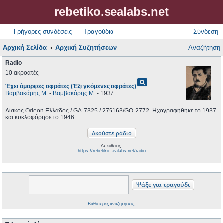
rebetiko.sealabs.net
Γρήγορες συνδέσεις
Τραγούδια
Σύνδεση
Αρχική Σελίδα
Αρχική Συζητήσεων
Αναζήτηση
Radio
10 ακροατές
pageview
Έχει όμορφες αφράτες (Έξι γκόμενες αφράτες)
Βαμβακάρης Μ.
-
Βαμβακάρης Μ.
- 1937
Δίσκος Odeon Ελλάδος / GA-7325 / 275163/GO-2772. Ηχογραφήθηκε το 1937
και κυκλοφόρησε το 1946.
Απευθείας:
https://rebetiko.sealabs.net/radio
Βαθύτερες αναζητήσεις;