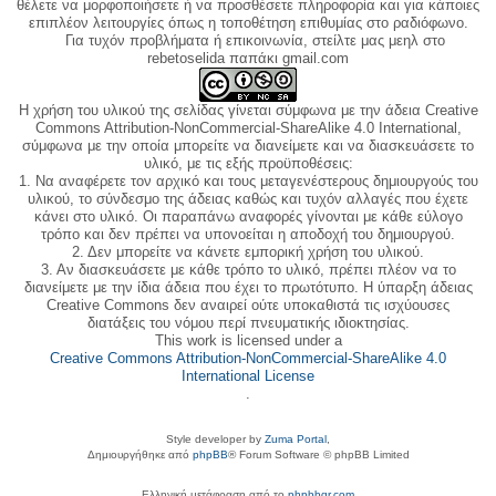
θέλετε να μορφοποιήσετε ή να προσθέσετε πληροφορία και για κάποιες
επιπλέον λειτουργίες όπως η τοποθέτηση επιθυμίας στο ραδιόφωνο.
Για τυχόν προβλήματα ή επικοινωνία, στείλτε μας μεηλ στο
rebetoselida παπάκι gmail.com
Η χρήση του υλικού της σελίδας γίνεται σύμφωνα με την άδεια Creative
Commons Attribution-NonCommercial-ShareAlike 4.0 International,
σύμφωνα με την οποία μπορείτε να διανείμετε και να διασκευάσετε το
υλικό, με τις εξής προϋποθέσεις:
1. Να αναφέρετε τον αρχικό και τους μεταγενέστερους δημιουργούς του
υλικού, το σύνδεσμο της άδειας καθώς και τυχόν αλλαγές που έχετε
κάνει στο υλικό. Οι παραπάνω αναφορές γίνονται με κάθε εύλογο
τρόπο και δεν πρέπει να υπονοείται η αποδοχή του δημιουργού.
2. Δεν μπορείτε να κάνετε εμπορική χρήση του υλικού.
3. Αν διασκευάσετε με κάθε τρόπο το υλικό, πρέπει πλέον να το
διανείμετε με την ίδια άδεια που έχει το πρωτότυπο. Η ύπαρξη άδειας
Creative Commons δεν αναιρεί ούτε υποκαθιστά τις ισχύουσες
διατάξεις του νόμου περί πνευματικής ιδιοκτησίας.
This work is licensed under a
Creative Commons Attribution-NonCommercial-ShareAlike 4.0
International License
.
Style developer by
Zuma Portal
,
Δημιουργήθηκε από
phpBB
® Forum Software © phpBB Limited
Ελληνική μετάφραση από το
phpbbgr.com