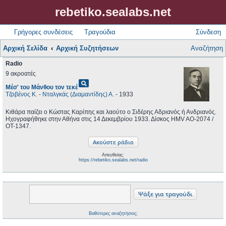
rebetiko.sealabs.net
Γρήγορες συνδέσεις
Τραγούδια
Σύνδεση
Αρχική Σελίδα
Αρχική Συζητήσεων
Αναζήτηση
Radio
9 ακροατές
pageview
Μέσ' του Μάνθου τον τεκέ
Τζοβένος Κ.
-
Νταλγκάς (Διαμαντίδης) Α.
- 1933
Κιθάρα παίζει ο Κώστας Καρίπης και λαούτο ο Σιδέρης Αδριανός ή Ανδριανός.
Ηχογραφήθηκε στην Αθήνα στις 14 Δεκεμβρίου 1933. Δίσκος HMV AO-2074 /
OT-1347.
Απευθείας:
https://rebetiko.sealabs.net/radio
Βαθύτερες αναζητήσεις;