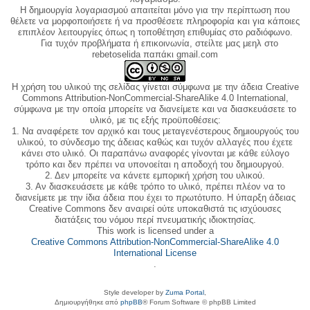
Η δημιουργία λογαριασμού απαιτείται μόνο για την περίπτωση που
θέλετε να μορφοποιήσετε ή να προσθέσετε πληροφορία και για κάποιες
επιπλέον λειτουργίες όπως η τοποθέτηση επιθυμίας στο ραδιόφωνο.
Για τυχόν προβλήματα ή επικοινωνία, στείλτε μας μεηλ στο
rebetoselida παπάκι gmail.com
Η χρήση του υλικού της σελίδας γίνεται σύμφωνα με την άδεια Creative
Commons Attribution-NonCommercial-ShareAlike 4.0 International,
σύμφωνα με την οποία μπορείτε να διανείμετε και να διασκευάσετε το
υλικό, με τις εξής προϋποθέσεις:
1. Να αναφέρετε τον αρχικό και τους μεταγενέστερους δημιουργούς του
υλικού, το σύνδεσμο της άδειας καθώς και τυχόν αλλαγές που έχετε
κάνει στο υλικό. Οι παραπάνω αναφορές γίνονται με κάθε εύλογο
τρόπο και δεν πρέπει να υπονοείται η αποδοχή του δημιουργού.
2. Δεν μπορείτε να κάνετε εμπορική χρήση του υλικού.
3. Αν διασκευάσετε με κάθε τρόπο το υλικό, πρέπει πλέον να το
διανείμετε με την ίδια άδεια που έχει το πρωτότυπο. Η ύπαρξη άδειας
Creative Commons δεν αναιρεί ούτε υποκαθιστά τις ισχύουσες
διατάξεις του νόμου περί πνευματικής ιδιοκτησίας.
This work is licensed under a
Creative Commons Attribution-NonCommercial-ShareAlike 4.0
International License
.
Style developer by
Zuma Portal
,
Δημιουργήθηκε από
phpBB
® Forum Software © phpBB Limited