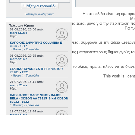
Η ιστοσελίδα είναι μη εμπορι
Βαθύτερες αναζητήσεις;
Μπ
Η δημιουργία λογαριασμού απαιτείται μόνο για την περίπτωση π
Τελευταία θέματα
Για τυχ
03.08.2026, 20:56
από:
marco21nis
θέμα:
Η χρήση του υλικού της σελίδας γίνεται σύμφωνα με την άδεια Creativ
ΚΑΠΟΚΗΣ ΔΗΜΗΤΡΗΣ COLUMBIA E-
3665 - 1917
~
Μουσική - Τραγούδια
1. Να αναφέρετε τον αρχικό και τους μεταγενέστερους δημιουργούς τ
03.08.2026, 20:55
από:
marco21nis
θέμα:
3. Αν διασκευάσετε με κάθε τρόπο το υλικό, πρέπει πλέον να το διανε
ΣΤΑΣΙΝΟΠΟΥΛΟΣ ΣΩΤΗΡΗΣ VICTOR
73281 - 1921
~
This work is lice
Μουσική - Τραγούδια
21.07.2026, 16:41
από:
marco21nis
θέμα:
ΧΑΤΖΗΑΠΟΣΤΟΛΟΥ ΝΙΚΟΣ- DAJOS
BELA - ODEON AA 79815_9 kai ODEON
82022 - 1922
~
Μουσική - Τραγούδια
17.07.2026, 17:44
από:
marco21nis
θέμα:
ΒΕΜΠΟ ΣΟΦΙΑ HIS MASTER'S VOICE
AO 5071 - 1952
~
Μουσική - Τραγούδια