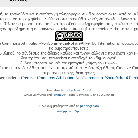
κή, τα τραγούδια και η αντίστοιχη πληροφορία συνδιαμορφώνονται από τα μέλ
ορείτε να περιηγηθείτε ελεύθερα στα τραγούδια χωρίς να ανοίξετε λογαριασ
ου θέλετε να μορφοποιήσετε ή να προσθέσετε πληροφορία και για κάποιες επ
όν προβλήματα ή επικοινωνία, στείλτε μας μεηλ στο rebetoselida παπάκι g
e Commons Attribution-NonCommercial-ShareAlike 4.0 International, σύμφωνα 
τις εξής προϋποθέσεις:
ου υλικού, το σύνδεσμο της άδειας καθώς και τυχόν αλλαγές που έχετε κάνει
δεν πρέπει να υπονοείται η αποδοχή του δημιουργού.
2. Δεν μπορείτε να κάνετε εμπορική χρήση του υλικού.
ίμετε με την ίδια άδεια που έχει το πρωτότυπο. Η ύπαρξη άδειας Creative C
περί πνευματικής ιδιοκτησίας.
nsed under a
Creative Commons Attribution-NonCommercial-ShareAlike 4.0 Inte
Style developer by
Zuma Portal
,
Δημιουργήθηκε από
phpBB
® Forum Software © phpBB Limited
Ελληνική μετάφραση από το
phpbbgr.com
Απόρρητο
|
Όροι