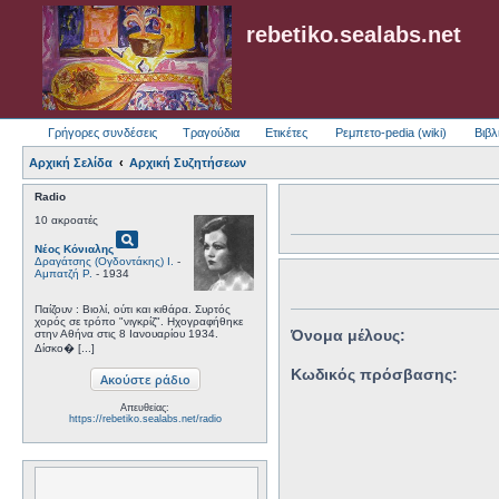
rebetiko.sealabs.net
Γρήγορες συνδέσεις
Τραγούδια
Ετικέτες
Ρεμπετο-pedia (wiki)
Βιβλ
Αρχική Σελίδα
Αρχική Συζητήσεων
Radio
10 ακροατές
pageview
Νέος Κόνιαλης
Δραγάτσης (Ογδοντάκης) Ι.
-
Αμπατζή Ρ.
- 1934
Παίζουν : Βιολί, ούτι και κιθάρα. Συρτός
χορός σε τρόπο "νιγκρίζ". Ηχογραφήθηκε
Όνομα μέλους:
στην Αθήνα στις 8 Ιανουαρίου 1934.
Δίσκο� [...]
Κωδικός πρόσβασης:
Απευθείας:
https://rebetiko.sealabs.net/radio