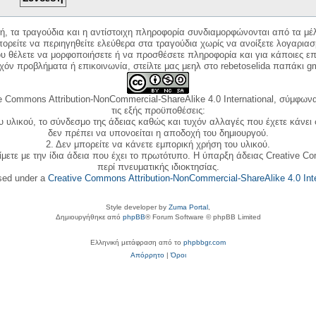
κή, τα τραγούδια και η αντίστοιχη πληροφορία συνδιαμορφώνονται από τα μέλ
ορείτε να περιηγηθείτε ελεύθερα στα τραγούδια χωρίς να ανοίξετε λογαριασ
ου θέλετε να μορφοποιήσετε ή να προσθέσετε πληροφορία και για κάποιες επ
όν προβλήματα ή επικοινωνία, στείλτε μας μεηλ στο rebetoselida παπάκι g
e Commons Attribution-NonCommercial-ShareAlike 4.0 International, σύμφωνα 
τις εξής προϋποθέσεις:
ου υλικού, το σύνδεσμο της άδειας καθώς και τυχόν αλλαγές που έχετε κάνει
δεν πρέπει να υπονοείται η αποδοχή του δημιουργού.
2. Δεν μπορείτε να κάνετε εμπορική χρήση του υλικού.
ίμετε με την ίδια άδεια που έχει το πρωτότυπο. Η ύπαρξη άδειας Creative C
περί πνευματικής ιδιοκτησίας.
nsed under a
Creative Commons Attribution-NonCommercial-ShareAlike 4.0 Inte
Style developer by
Zuma Portal
,
Δημιουργήθηκε από
phpBB
® Forum Software © phpBB Limited
Ελληνική μετάφραση από το
phpbbgr.com
Απόρρητο
|
Όροι