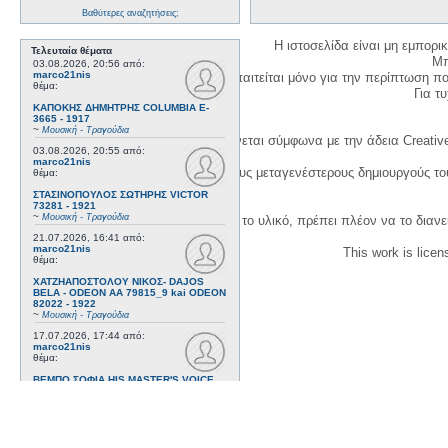
Βαθύτερες αναζητήσεις;
Η ιστοσελίδα είναι μη εμπορι
Τελευταία θέματα
Μπ
03.08.2026, 20:56
από:
marco21nis
Η δημιουργία λογαριασμού απαιτείται μόνο για την περίπτωση π
θέμα:
Για τυχ
ΚΑΠΟΚΗΣ ΔΗΜΗΤΡΗΣ COLUMBIA E-
3665 - 1917
~
Μουσική - Τραγούδια
Η χρήση του υλικού της σελίδας γίνεται σύμφωνα με την άδεια Creativ
03.08.2026, 20:55
από:
marco21nis
1. Να αναφέρετε τον αρχικό και τους μεταγενέστερους δημιουργούς τ
θέμα:
ΣΤΑΣΙΝΟΠΟΥΛΟΣ ΣΩΤΗΡΗΣ VICTOR
73281 - 1921
~
Μουσική - Τραγούδια
3. Αν διασκευάσετε με κάθε τρόπο το υλικό, πρέπει πλέον να το διανε
21.07.2026, 16:41
από:
marco21nis
This work is lice
θέμα:
ΧΑΤΖΗΑΠΟΣΤΟΛΟΥ ΝΙΚΟΣ- DAJOS
BELA - ODEON AA 79815_9 kai ODEON
82022 - 1922
~
Μουσική - Τραγούδια
17.07.2026, 17:44
από:
marco21nis
θέμα:
ΒΕΜΠΟ ΣΟΦΙΑ HIS MASTER'S VOICE
AO 5071 - 1952
~
Μουσική - Τραγούδια
08.07.2026, 16:32
από:
marco21nis
θέμα: