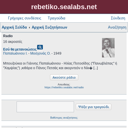
rebetiko.sealabs.net
Γρήγορες συνδέσεις
Τραγούδια
Σύνδεση
Αρχική Σελίδα
Αρχική Συζητήσεων
Αναζήτηση
Radio
16 ακροατές
pageview
Εσύ θα μετανοιώσεις
Παπαϊωάννου Ι.
-
Μοσχονάς Ο.
- 1949
Μπουζούκια οι Γιάννης Παπαϊωάννου - Ηλίας Ποτοσίδης (''Πανωβλέπας'' ή
''Χαμψίας'') ,κιθάρα ο Πάνος Πετσάς και ακορντεόν ο Νίκ� [...]
Απευθείας:
https://rebetiko.sealabs.net/radio
Βαθύτερες αναζητήσεις;