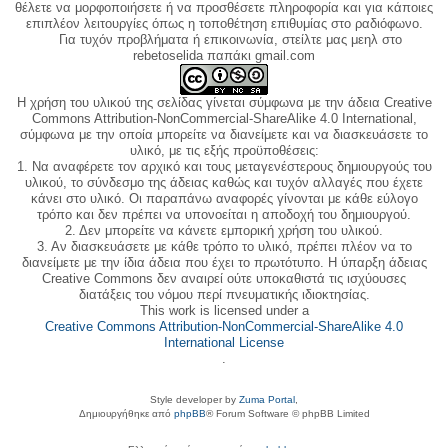
θέλετε να μορφοποιήσετε ή να προσθέσετε πληροφορία και για κάποιες
επιπλέον λειτουργίες όπως η τοποθέτηση επιθυμίας στο ραδιόφωνο.
Για τυχόν προβλήματα ή επικοινωνία, στείλτε μας μεηλ στο
rebetoselida παπάκι gmail.com
Η χρήση του υλικού της σελίδας γίνεται σύμφωνα με την άδεια Creative
Commons Attribution-NonCommercial-ShareAlike 4.0 International,
σύμφωνα με την οποία μπορείτε να διανείμετε και να διασκευάσετε το
υλικό, με τις εξής προϋποθέσεις:
1. Να αναφέρετε τον αρχικό και τους μεταγενέστερους δημιουργούς του
υλικού, το σύνδεσμο της άδειας καθώς και τυχόν αλλαγές που έχετε
κάνει στο υλικό. Οι παραπάνω αναφορές γίνονται με κάθε εύλογο
τρόπο και δεν πρέπει να υπονοείται η αποδοχή του δημιουργού.
2. Δεν μπορείτε να κάνετε εμπορική χρήση του υλικού.
3. Αν διασκευάσετε με κάθε τρόπο το υλικό, πρέπει πλέον να το
διανείμετε με την ίδια άδεια που έχει το πρωτότυπο. Η ύπαρξη άδειας
Creative Commons δεν αναιρεί ούτε υποκαθιστά τις ισχύουσες
διατάξεις του νόμου περί πνευματικής ιδιοκτησίας.
This work is licensed under a
Creative Commons Attribution-NonCommercial-ShareAlike 4.0
International License
.
Style developer by
Zuma Portal
,
Δημιουργήθηκε από
phpBB
® Forum Software © phpBB Limited