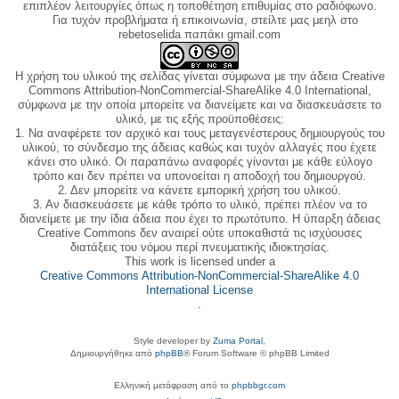
επιπλέον λειτουργίες όπως η τοποθέτηση επιθυμίας στο ραδιόφωνο.
Για τυχόν προβλήματα ή επικοινωνία, στείλτε μας μεηλ στο
rebetoselida παπάκι gmail.com
Η χρήση του υλικού της σελίδας γίνεται σύμφωνα με την άδεια Creative
Commons Attribution-NonCommercial-ShareAlike 4.0 International,
σύμφωνα με την οποία μπορείτε να διανείμετε και να διασκευάσετε το
υλικό, με τις εξής προϋποθέσεις:
1. Να αναφέρετε τον αρχικό και τους μεταγενέστερους δημιουργούς του
υλικού, το σύνδεσμο της άδειας καθώς και τυχόν αλλαγές που έχετε
κάνει στο υλικό. Οι παραπάνω αναφορές γίνονται με κάθε εύλογο
τρόπο και δεν πρέπει να υπονοείται η αποδοχή του δημιουργού.
2. Δεν μπορείτε να κάνετε εμπορική χρήση του υλικού.
3. Αν διασκευάσετε με κάθε τρόπο το υλικό, πρέπει πλέον να το
διανείμετε με την ίδια άδεια που έχει το πρωτότυπο. Η ύπαρξη άδειας
Creative Commons δεν αναιρεί ούτε υποκαθιστά τις ισχύουσες
διατάξεις του νόμου περί πνευματικής ιδιοκτησίας.
This work is licensed under a
Creative Commons Attribution-NonCommercial-ShareAlike 4.0
International License
.
Style developer by
Zuma Portal
,
Δημιουργήθηκε από
phpBB
® Forum Software © phpBB Limited
Ελληνική μετάφραση από το
phpbbgr.com