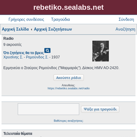
rebetiko.sealabs.net
Γρήγορες συνδέσεις
Τραγούδια
Σύνδεση
Αρχική Σελίδα
Αρχική Συζητήσεων
Αναζήτηση
Radio
9 ακροατές
pageview
Ότι ζητήσεις θα το βρεις
Χρυσίνης Σ.
-
Ρεμούνδος Σ.
- 1937
Ερμηνεύει ο Σταύρος Ρεμούνδος (''Μαρμαράς''). Δίσκος HMV AO-2420.
Απευθείας:
https://rebetiko.sealabs.net/radio
Βαθύτερες αναζητήσεις;
Τελευταία θέματα