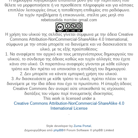
Η δημιουργία λογαριασμού απαιτείται μόνο για την περίπτωση που
θέλετε να μορφοποιήσετε ή να προσθέσετε πληροφορία και για κάποιες
επιπλέον λειτουργίες όπως η τοποθέτηση επιθυμίας στο ραδιόφωνο.
Για τυχόν προβλήματα ή επικοινωνία, στείλτε μας μεηλ στο
rebetoselida παπάκι gmail.com
Η χρήση του υλικού της σελίδας γίνεται σύμφωνα με την άδεια Creative
Commons Attribution-NonCommercial-ShareAlike 4.0 International,
σύμφωνα με την οποία μπορείτε να διανείμετε και να διασκευάσετε το
υλικό, με τις εξής προϋποθέσεις:
1. Να αναφέρετε τον αρχικό και τους μεταγενέστερους δημιουργούς του
υλικού, το σύνδεσμο της άδειας καθώς και τυχόν αλλαγές που έχετε
κάνει στο υλικό. Οι παραπάνω αναφορές γίνονται με κάθε εύλογο
τρόπο και δεν πρέπει να υπονοείται η αποδοχή του δημιουργού.
2. Δεν μπορείτε να κάνετε εμπορική χρήση του υλικού.
3. Αν διασκευάσετε με κάθε τρόπο το υλικό, πρέπει πλέον να το
διανείμετε με την ίδια άδεια που έχει το πρωτότυπο. Η ύπαρξη άδειας
Creative Commons δεν αναιρεί ούτε υποκαθιστά τις ισχύουσες
διατάξεις του νόμου περί πνευματικής ιδιοκτησίας.
This work is licensed under a
Creative Commons Attribution-NonCommercial-ShareAlike 4.0
International License
.
Style developer by
Zuma Portal
,
Δημιουργήθηκε από
phpBB
® Forum Software © phpBB Limited