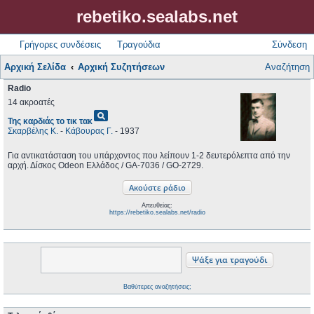
rebetiko.sealabs.net
Γρήγορες συνδέσεις
Τραγούδια
Σύνδεση
Αρχική Σελίδα
Αρχική Συζητήσεων
Αναζήτηση
Radio
14 ακροατές
pageview
Της καρδιάς το τικ τακ
Σκαρβέλης Κ.
-
Κάβουρας Γ.
- 1937
Για αντικατάσταση του υπάρχοντος που λείπουν 1-2 δευτερόλεπτα από την
αρχή. Δίσκος Odeon Ελλάδος / GA-7036 / GO-2729.
Απευθείας:
https://rebetiko.sealabs.net/radio
Βαθύτερες αναζητήσεις;