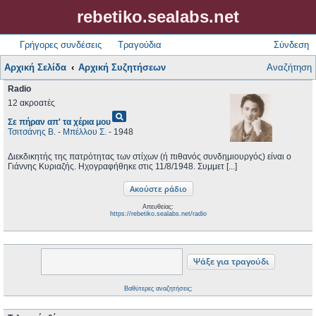
rebetiko.sealabs.net
Γρήγορες συνδέσεις
Τραγούδια
Σύνδεση
Αρχική Σελίδα
Αρχική Συζητήσεων
Αναζήτηση
Radio
12 ακροατές
pageview
Σε πήραν απ' τα χέρια μου
Τσιτσάνης Β.
-
Μπέλλου Σ.
- 1948
Διεκδικητής της πατρότητας των στίχων (ή πιθανός συνδημιουργός) είναι ο
Γιάννης Κυριαζής. Ηχογραφήθηκε στις 11/8/1948. Συμμετ [...]
Απευθείας:
https://rebetiko.sealabs.net/radio
Βαθύτερες αναζητήσεις;