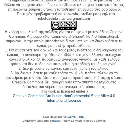
Η δημιουργία λογαριασμού απαιτείται μόνο για την περίπτωση που
θέλετε να μορφοποιήσετε ή να προσθέσετε πληροφορία και για κάποιες
επιπλέον λειτουργίες όπως η τοποθέτηση επιθυμίας στο ραδιόφωνο.
Για τυχόν προβλήματα ή επικοινωνία, στείλτε μας μεηλ στο
rebetoselida παπάκι gmail.com
Η χρήση του υλικού της σελίδας γίνεται σύμφωνα με την άδεια Creative
Commons Attribution-NonCommercial-ShareAlike 4.0 International,
σύμφωνα με την οποία μπορείτε να διανείμετε και να διασκευάσετε το
υλικό, με τις εξής προϋποθέσεις:
1. Να αναφέρετε τον αρχικό και τους μεταγενέστερους δημιουργούς του
υλικού, το σύνδεσμο της άδειας καθώς και τυχόν αλλαγές που έχετε
κάνει στο υλικό. Οι παραπάνω αναφορές γίνονται με κάθε εύλογο
τρόπο και δεν πρέπει να υπονοείται η αποδοχή του δημιουργού.
2. Δεν μπορείτε να κάνετε εμπορική χρήση του υλικού.
3. Αν διασκευάσετε με κάθε τρόπο το υλικό, πρέπει πλέον να το
διανείμετε με την ίδια άδεια που έχει το πρωτότυπο. Η ύπαρξη άδειας
Creative Commons δεν αναιρεί ούτε υποκαθιστά τις ισχύουσες
διατάξεις του νόμου περί πνευματικής ιδιοκτησίας.
This work is licensed under a
Creative Commons Attribution-NonCommercial-ShareAlike 4.0
International License
.
Style developer by
Zuma Portal
,
Δημιουργήθηκε από
phpBB
® Forum Software © phpBB Limited