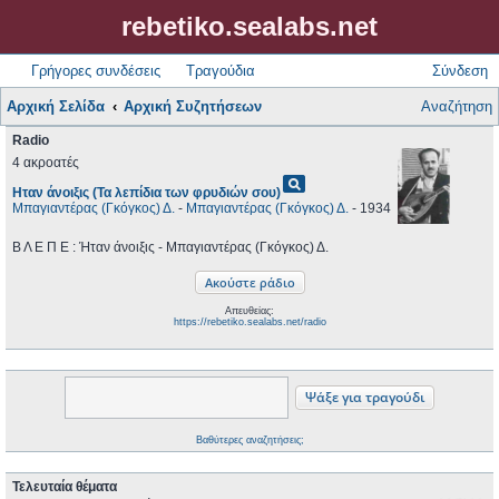
rebetiko.sealabs.net
Γρήγορες συνδέσεις
Τραγούδια
Σύνδεση
Αρχική Σελίδα
Αρχική Συζητήσεων
Αναζήτηση
Radio
4 ακροατές
pageview
Ηταν άνοιξις (Τα λεπίδια των φρυδιών σου)
Μπαγιαντέρας (Γκόγκος) Δ.
-
Μπαγιαντέρας (Γκόγκος) Δ.
- 1934
Β Λ Ε Π Ε : Ήταν άνοιξις - Μπαγιαντέρας (Γκόγκος) Δ.
Απευθείας:
https://rebetiko.sealabs.net/radio
Βαθύτερες αναζητήσεις;
Τελευταία θέματα