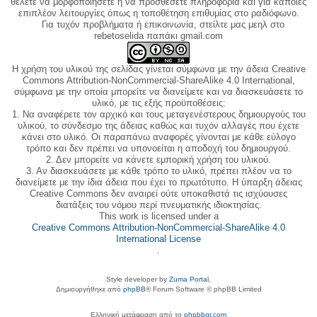
θέλετε να μορφοποιήσετε ή να προσθέσετε πληροφορία και για κάποιες
επιπλέον λειτουργίες όπως η τοποθέτηση επιθυμίας στο ραδιόφωνο.
Για τυχόν προβλήματα ή επικοινωνία, στείλτε μας μεηλ στο
rebetoselida παπάκι gmail.com
Η χρήση του υλικού της σελίδας γίνεται σύμφωνα με την άδεια Creative
Commons Attribution-NonCommercial-ShareAlike 4.0 International,
σύμφωνα με την οποία μπορείτε να διανείμετε και να διασκευάσετε το
υλικό, με τις εξής προϋποθέσεις:
1. Να αναφέρετε τον αρχικό και τους μεταγενέστερους δημιουργούς του
υλικού, το σύνδεσμο της άδειας καθώς και τυχόν αλλαγές που έχετε
κάνει στο υλικό. Οι παραπάνω αναφορές γίνονται με κάθε εύλογο
τρόπο και δεν πρέπει να υπονοείται η αποδοχή του δημιουργού.
2. Δεν μπορείτε να κάνετε εμπορική χρήση του υλικού.
3. Αν διασκευάσετε με κάθε τρόπο το υλικό, πρέπει πλέον να το
διανείμετε με την ίδια άδεια που έχει το πρωτότυπο. Η ύπαρξη άδειας
Creative Commons δεν αναιρεί ούτε υποκαθιστά τις ισχύουσες
διατάξεις του νόμου περί πνευματικής ιδιοκτησίας.
This work is licensed under a
Creative Commons Attribution-NonCommercial-ShareAlike 4.0
International License
.
Style developer by
Zuma Portal
,
Δημιουργήθηκε από
phpBB
® Forum Software © phpBB Limited
Ελληνική μετάφραση από το
phpbbgr.com